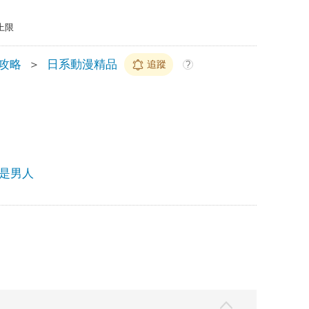
上限
/攻略
＞
日系動漫精品
追蹤
?
是男人