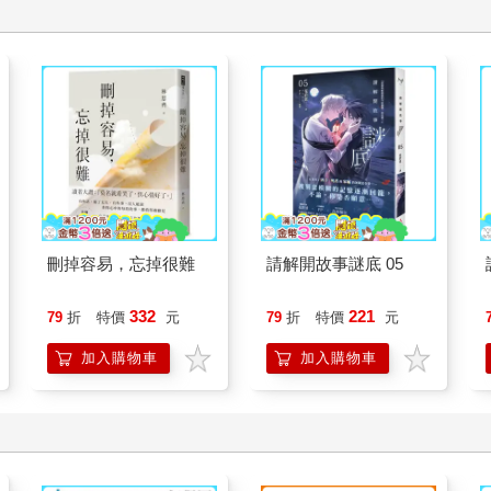
刪掉容易，忘掉很難
請解開故事謎底 05
332
221
79
折
特價
元
79
折
特價
元
加入購物車
加入購物車