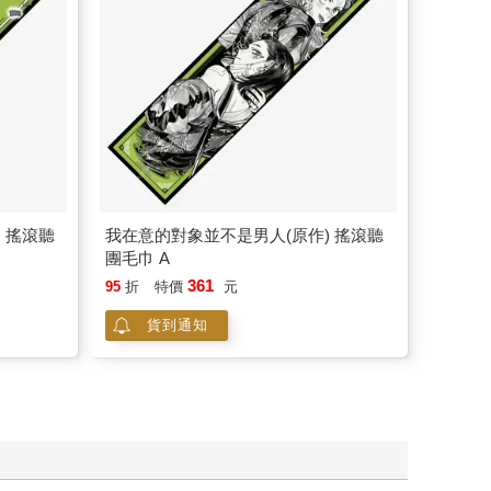
 搖滾聽
我在意的對象並不是男人(原作) 搖滾聽
團毛巾 A
361
95
折
特價
元
貨到通知