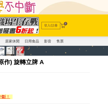
0
登入/註冊
電
居家休閒
日用食品
影音
售票
作) 旋轉立牌 A
中斷！