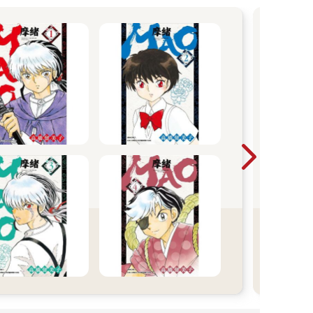
2
買
A
【期
20
29
單筆
止！