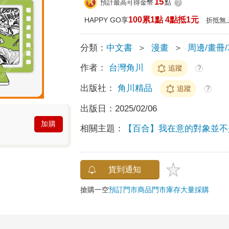
15
預計最高可得金幣
點
?
100累1點 4點抵1元
HAPPY GO享
折抵無
分類：
中文書
＞
漫畫
＞
周邊/畫冊
作者：
台灣角川
追蹤
?
出版社：
角川精品
追蹤
?
出版日：
2025/02/06
加購
相關主題：
【百合】我在意的對象並不
貨到通知
搶購一空
預訂門市商品
門市庫存
大量採購