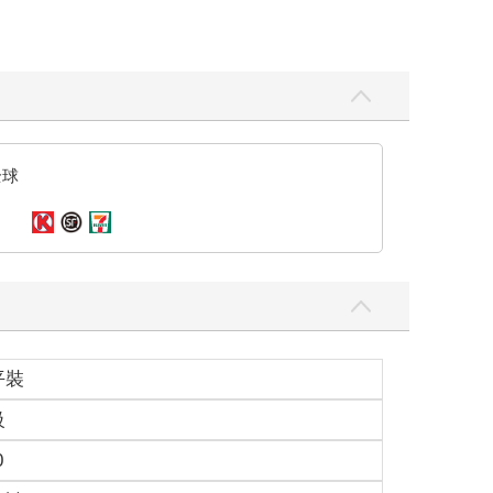
全球
平裝
級
0