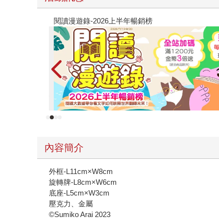
原本只是跟全校第一美少女商量彼此摯友的戀愛煩
的存在（１）
內容簡介
外框-L11cm×W8cm
旋轉牌-L8cm×W6cm
底座-L5cm×W3cm
壓克力、金屬
©Sumiko Arai 2023