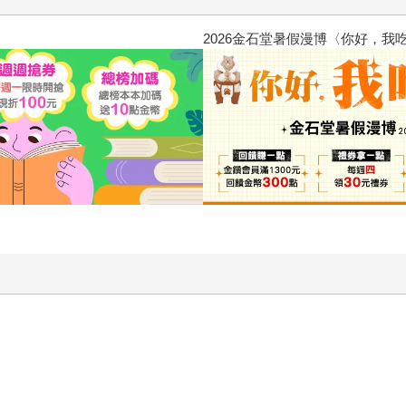
惱，不知不覺間她竟成為我最親近
攻殼機動隊 (1995) 4K數位修復版