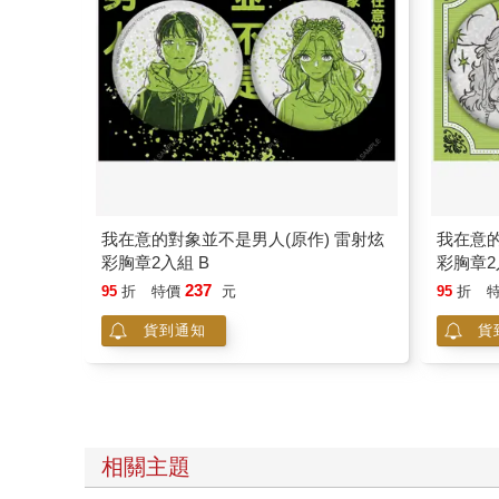
我在意的對象並不是男人(原作) 雷射炫
我在意的
彩胸章2入組 B
彩胸章2
237
95
折
特價
元
95
折
貨到通知
貨
相關主題