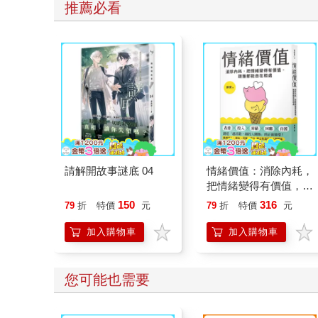
推薦必看
請解開故事謎底 04
情緒價值：消除內耗，
把情緒變得有價值，跟
誰都能自在相處
150
316
79
折
特價
元
79
折
特價
元
加入購物車
加入購物車
您可能也需要