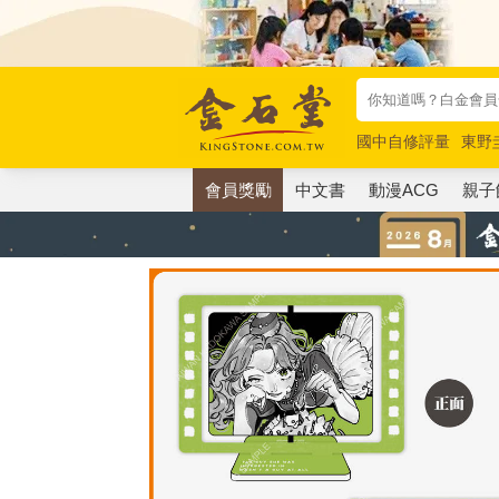
國中自修評量
東野
唯紅花綻放
奧德賽
會員獎勵
中文書
動漫ACG
親子