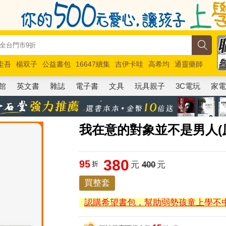
圭吾
楊双子
公益書包
16647續集
吉伊卡哇
高希均
通靈藥師
路邊攤新作
馬斯克
玩具總動員5
超慢跑
館
英文書
雜誌
電子書
文具
玩具親子
3C電玩
家
我在意的對象並不是男人(原
380
95
折
元
400
元
買整套
認購希望書包，幫助弱勢孩童上學不