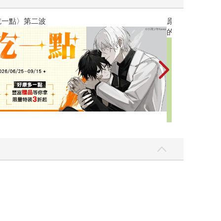
黃色書刊回來了