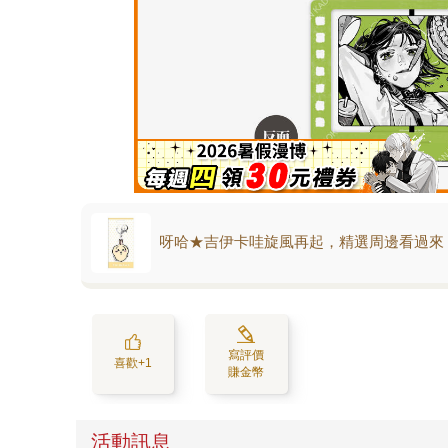
呀哈★吉伊卡哇旋風再起，精選周邊看過來
寫評價
喜歡+1
賺金幣
活動訊息