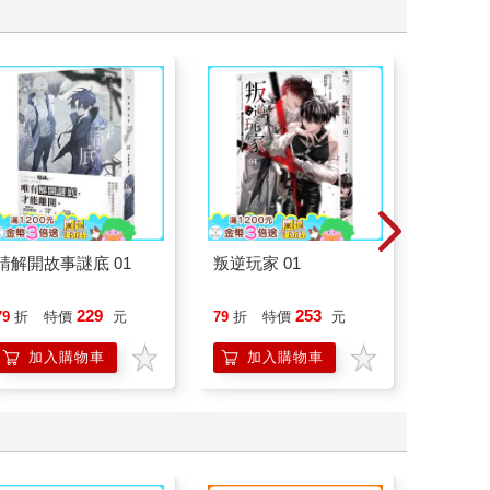
請解開故事謎底 01
叛逆玩家 01
腎臟求
40歲
就告訴
229
253
79
折
特價
元
79
折
特價
元
79
折
加入購物車
加入購物車
加