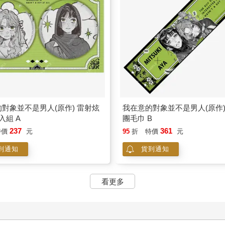
對象並不是男人(原作) 雷射炫
我在意的對象並不是男人(原作)
入組 A
團毛巾 B
237
361
特價
元
95
折
特價
元
到通知
貨到通知
看更多