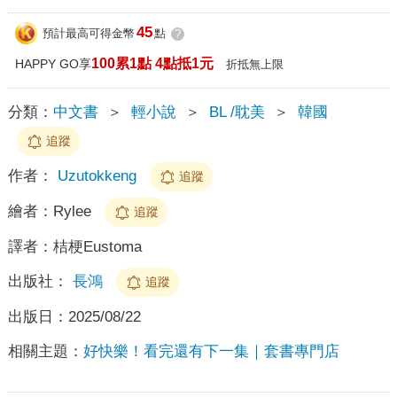
45
預計最高可得金幣
點
?
100累1點 4點抵1元
HAPPY GO享
折抵無上限
分類：
中文書
＞
輕小說
＞
BL /耽美
＞
韓國
追蹤
作者：
Uzutokkeng
追蹤
繪者：
Rylee
追蹤
譯者：
桔梗Eustoma
出版社：
長鴻
追蹤
出版日：
2025/08/22
相關主題：
好快樂！看完還有下一集｜套書專門店