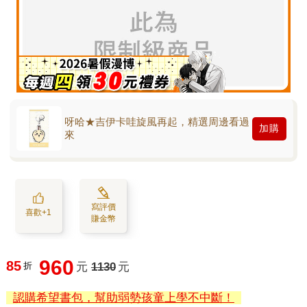
呀哈★吉伊卡哇旋風再起，精選周邊看過
加購
來
寫評價
喜歡+1
賺金幣
960
85
折
元
1130
元
認購希望書包，幫助弱勢孩童上學不中斷！