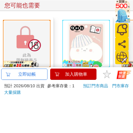
您可能也需要
鄉下大概只有這種娛樂
小呸角-造型便利貼(包
黃昏
立即結帳
加入購物車
了 (5)
子君)
預計 2026/08/10 出貨
參考庫存量：1
預訂門市商品
門市庫存
260
30
特價
元
86
折
特價
元
特價
大量採購
預購限定
加入購物車
您可能會喜歡