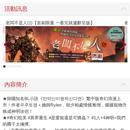
活動訊息
版】
春光ｘ奇幻基地｜全書系展
內容簡介
★韓國知名BL小說《만약신이원하신다면》繁中版奇幻浪漫上
市！作者우주토깽＋繪師Rylee，朝夕相處情愫漸增，瘸腿寵物升
格成神明珍侶！
★#奇幻耽美 #異界重生 #是愛寵還是可憐蟲？ #1人+4神明=我們
的圈子太擁擠。