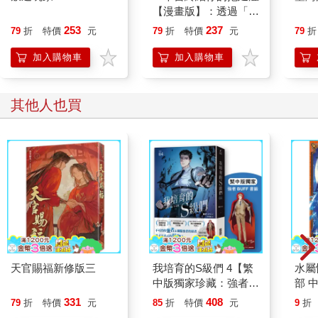
【漫畫版】：透過「小
行動」打開大腦的行動
253
237
79
折
特價
元
79
折
特價
元
79
折
開關，懶人也能變身
「行動派」的37個科
加入購物車
加入購物車
學方法
其他人也買
天官賜福新修版三
我培育的S級們 4【繁
水屬
中版獨家珍藏：強者
部 中
BUFF書籤–歲星公會
331
408
79
折
特價
元
85
折
特價
元
9
折
長成賢齊】