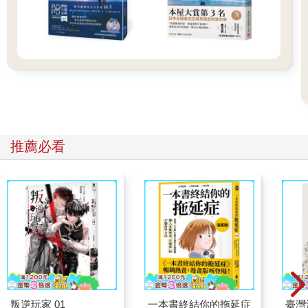
推薦必看
叛逆玩家 01
一本書終結你的拖延症
臺灣