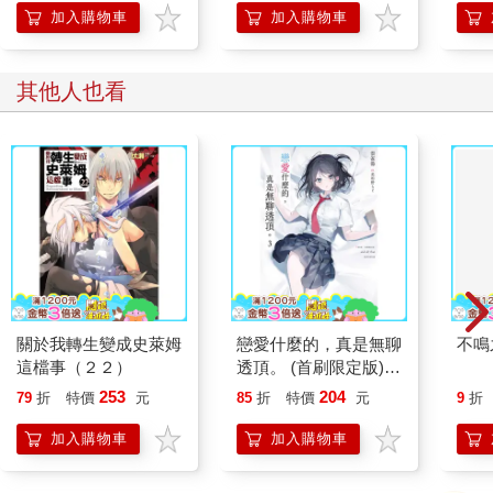
加入購物車
加入購物車
其他人也看
關於我轉生變成史萊姆
戀愛什麼的，真是無聊
不鳴
這檔事（２２）
透頂。 (首刷限定版)
03
253
204
79
折
特價
元
85
折
特價
元
9
折
加入購物車
加入購物車