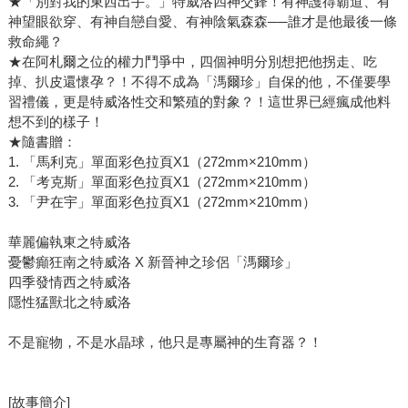
★「別對我的東西出手。」特威洛四神交鋒！有神護得霸道、有
神望眼欲穿、有神自戀自愛、有神陰氣森森──誰才是他最後一條
救命繩？
★在阿札爾之位的權力鬥爭中，四個神明分別想把他拐走、吃
掉、扒皮還懷孕？！不得不成為「溤爾珍」自保的他，不僅要學
習禮儀，更是特威洛性交和繁殖的對象？！這世界已經瘋成他料
想不到的樣子！
★隨書贈：
1. 「馬利克」單面彩色拉頁X1（272mm×210mm）
2. 「考克斯」單面彩色拉頁X1（272mm×210mm）
3. 「尹在宇」單面彩色拉頁X1（272mm×210mm）
華麗偏執東之特威洛
憂鬱癲狂南之特威洛 X 新晉神之珍侶「溤爾珍」
四季發情西之特威洛
隱性猛獸北之特威洛
不是寵物，不是水晶球，他只是專屬神的生育器？！
[故事簡介]