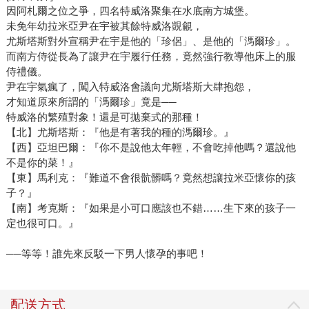
因阿札爾之位之爭，四名特威洛聚集在水底南方城堡。
未免年幼拉米亞尹在宇被其餘特威洛覬覦，
尤斯塔斯對外宣稱尹在宇是他的「珍侶」、是他的「溤爾珍」。
而南方侍從長為了讓尹在宇履行任務，竟然強行教導他床上的服
侍禮儀。
尹在宇氣瘋了，闖入特威洛會議向尤斯塔斯大肆抱怨，
才知道原來所謂的「溤爾珍」竟是──
特威洛的繁殖對象！還是可拋棄式的那種！
【北】尤斯塔斯：『他是有著我的種的溤爾珍。』
【西】亞坦巴爾：『你不是說他太年輕，不會吃掉他嗎？還說他
不是你的菜！』
【東】馬利克：『難道不會很骯髒嗎？竟然想讓拉米亞懷你的孩
子？』
【南】考克斯：『如果是小可口應該也不錯……生下來的孩子一
定也很可口。』
──等等！誰先來反駁一下男人懷孕的事吧！
配送方式