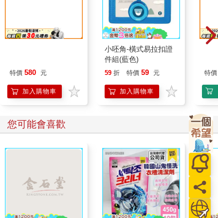
那個Alpha旁邊的Beta
小呸角-橫式易拉扣證
對常
①
件組(藍色)
欲為 
580
59
特價
元
59
折
特價
元
特價
加入購物車
加入購物車
您可能會喜歡