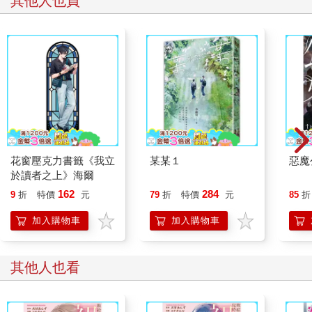
其他人也買
花窗壓克力書籤《我立
某某１
惡魔
於讀者之上》海爾
162
284
9
折
特價
元
79
折
特價
元
85
折
加入購物車
加入購物車
其他人也看