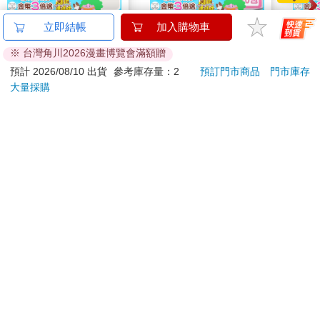
【電子書】蔬菜的理髮
韓國SANDOKKAEBI
德國A
立即結帳
加入購物車
店
山鬼怪 洗衣槽清潔劑
控油
※ 台灣角川2026漫畫博覽會滿額贈
450公克-10包組
凝露3
259
591
特價
元
59
折
特價
元
73
折
髮根
預計 2026/08/10 出貨
參考庫存量：2
預訂門市商品
門市庫存
調理
大量採購
電子書
加入購物車
滋潤
質適
訂購/退換貨須知
加入金石堂 LINE 官方帳號『完成綁定』，隨時掌握出貨動
態：
提醒您！！
金石堂及銀行均不會請您操作ATM! 如接獲電話要求您前往
ATM提款機，請不要聽從指示，以免受騙上當！