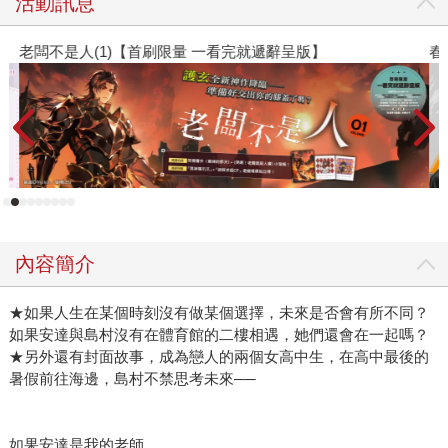
活動訊息
老闆不是人(1)【首刷限量 一看完就遞辭呈版】
春
內容簡介
★如果人生在某個時刻沒有做某個選擇，未來是否會有所不同？
如果安達與島村沒有在體育館的二樓相遇，她們還會在一起嗎？
★另外還有封面故事，成為戀人的兩個女高中生，在高中最後的
暑假前往海邊，島村不禁思考未來──
如果安達是我的老師。