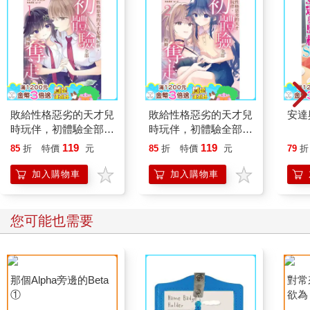
敗給性格惡劣的天才兒
敗給性格惡劣的天才兒
安達
時玩伴，初體驗全部被
時玩伴，初體驗全部被
她奪走了（１）
她奪走了（２）
119
119
85
折
特價
元
85
折
特價
元
79
折
加入購物車
加入購物車
您可能也需要