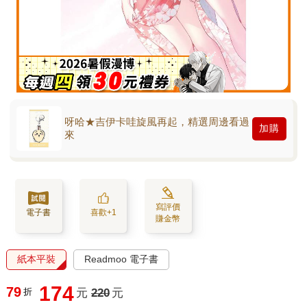
呀哈★吉伊卡哇旋風再起，精選周邊看過
加購
來
寫評價
電子書
喜歡+1
賺金幣
紙本平裝
Readmoo 電子書
174
79
折
元
220
元