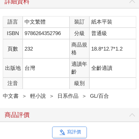
詳細資料
語言
中文繁體
裝訂
紙本平裝
ISBN
9786264352796
分級
普通級
商品規
頁數
232
18.8*12.7*1.2
格
適讀年
出版地
台灣
全齡適讀
齡
注音
級別
中文書
＞
輕小說
＞
日系作品
＞
GL/百合
商品評價
寫評價