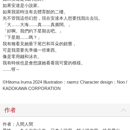
如果安達是小說家。
如果我當時沒有去體育館的二樓。
先不管我這些幻想，現在安達本人想要找我出去玩。
「大……大海……真……真廣闊。」
「好啊。我們約下星期去吧。」
「下星期……嗎？」
我有種看見她垂下尾巴和耳朵的錯覺，
可是我需要先準備一些東西。
像是零用錢和泳衣。
我有時候也是會想讓她看看我可愛的模樣。
……呀～
©Hitoma Iruma 2024 Illustration：raemz Character design：Non /
KADOKAWA CORPORATION
作者
作者：入間人間