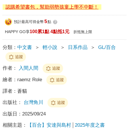
認購希望書包，幫助弱勢孩童上學不中斷！
5
預計最高可得金幣
點
?
100累1點 4點抵1元
HAPPY GO享
折抵無上限
分類：
中文書
＞
輕小說
＞
日系作品
＞
GL/百合
追蹤
作者：
入間人間
追蹤
繪者：
raemz Role
追蹤
譯者：
蒼貓
出版社：
台灣角川
追蹤
出版日：
2025/09/24
相關主題：
【百合】安達與島村
2025年度之書