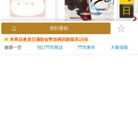
日
小呸角-造型便利貼(包
《代號DH.》明信片組
哩哩
貨到通知
子君)
(黎天)
(小
※ 本商品會員日滿額金幣加碼回饋最高15倍
30
70
86
折
特價
元
特價
元
88
折
搶購一空
預訂門市商品
門市庫存
大量採購
加入購物車
加入購物車
您可能會喜歡