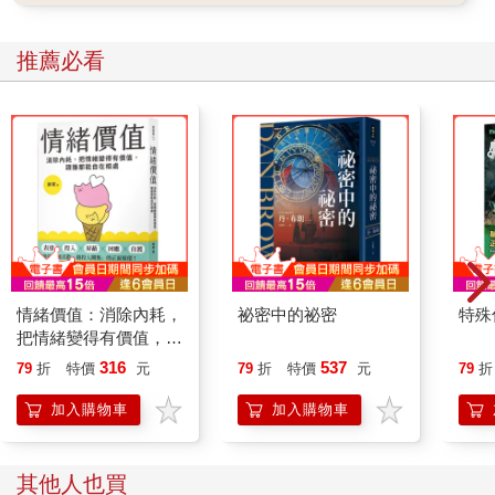
推薦必看
情緒價值：消除內耗，
祕密中的祕密
特殊傳
把情緒變得有價值，跟
誰都能自在相處
316
537
79
折
特價
元
79
折
特價
元
79
折
加入購物車
加入購物車
其他人也買