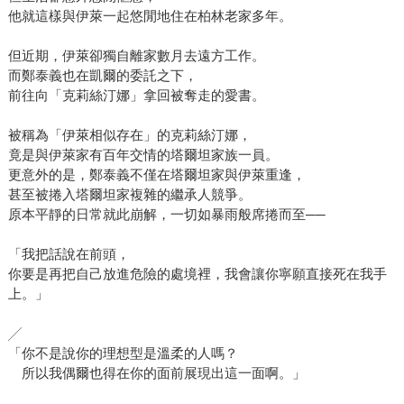
他就這樣與伊萊一起悠閒地住在柏林老家多年。
但近期，伊萊卻獨自離家數月去遠方工作。
而鄭泰義也在凱爾的委託之下，
前往向「克莉絲汀娜」拿回被奪走的愛書。
被稱為「伊萊相似存在」的克莉絲汀娜，
竟是與伊萊家有百年交情的塔爾坦家族一員。
更意外的是，鄭泰義不僅在塔爾坦家與伊萊重逢，
甚至被捲入塔爾坦家複雜的繼承人競爭。
原本平靜的日常就此崩解，一切如暴雨般席捲而至──
「我把話說在前頭，
你要是再把自己放進危險的處境裡，我會讓你寧願直接死在我手
上。」
╱
「你不是說你的理想型是溫柔的人嗎？
所以我偶爾也得在你的面前展現出這一面啊。」