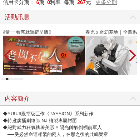
信用卡分期：
6
期
0
利率 每期
267
元
更多分期
活動訊息
春光ｘ奇幻基地｜全書系展
閱
內容簡介
◆YUUJI殿堂級巨作《PASSION》系列新作
◆特邀廣播劇繪師 NJ 繪製專屬封面
◆絕對武力狂氣執著美形 × 陽光帥氣倒楣前軍人
──受必然命運相繫的兩人，在那之後的共鳴樂章