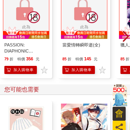
PASSION:
當愛情轉瞬即逝(全)
獵人
DIAPHONIC
SYMPHONIA 02
356
145
79
折
特價
元
85
折
特價
元
85
折
加入購物車
加入購物車
您可能也需要
會
員