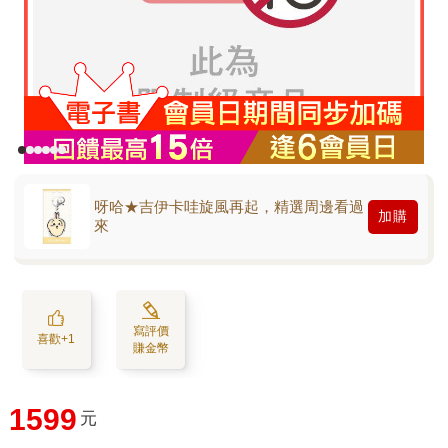
呀哈★吉伊卡哇旋風再起，精選周邊看過
加購
來
寫評價
喜歡+1
賺金幣
1599
元