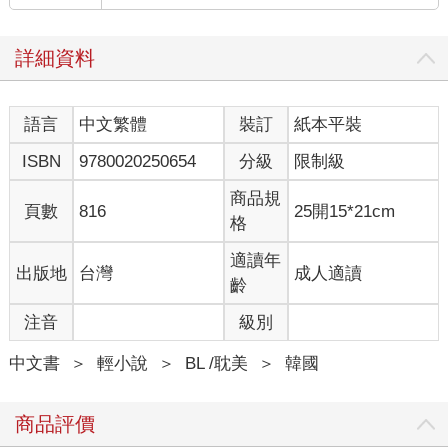
詳細資料
語言
中文繁體
裝訂
紙本平裝
ISBN
9780020250654
分級
限制級
商品規
頁數
816
25開15*21cm
格
適讀年
出版地
台灣
成人適讀
齡
注音
級別
中文書
＞
輕小說
＞
BL /耽美
＞
韓國
商品評價