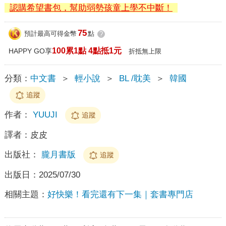
認購希望書包，幫助弱勢孩童上學不中斷！
75
預計最高可得金幣
點
?
100累1點 4點抵1元
HAPPY GO享
折抵無上限
分類：
中文書
＞
輕小說
＞
BL /耽美
＞
韓國
追蹤
作者：
YUUJI
追蹤
譯者：
皮皮
出版社：
朧月書版
追蹤
出版日：
2025/07/30
相關主題：
好快樂！看完還有下一集｜套書專門店