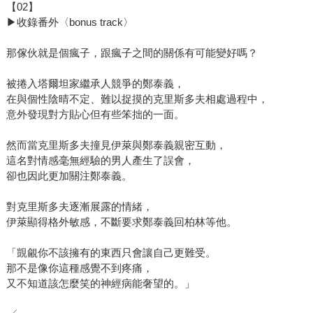
【02】
▶收錄番外〈bonus track〉
那傢伙就是個瘋子，跟瘋子之間的關係有可能變好嗎？
被捲入塔爾坦家繼承人競爭的鄭泰義，
在與個性陰晴不定、難以捉摸的克里斯多夫相處過程中，
意外發現對方貼心但有些笨拙的一面。
然而當克里斯多夫撞見伊萊與鄭泰義親密互動，
這名對情感毫無經驗的男人產生了誤會，
卻也因此更加關注鄭泰義。
對克里斯多夫逐漸展露的情緒，
伊萊顯得格外敏感，不斷要求鄭泰義回柏林等他。
「覬覦你不該擁有的東西只會讓自己更難受。
那不是像你這種感覺不到疼痛，
又不知道該怎麼笑的神經病能奢望的。」