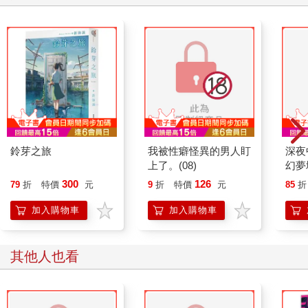
鈴芽之旅
我被性癖怪異的男人盯
深夜
上了。(08)
幻夢
300
126
79
折
特價
元
9
折
特價
元
85
折
加入購物車
加入購物車
其他人也看