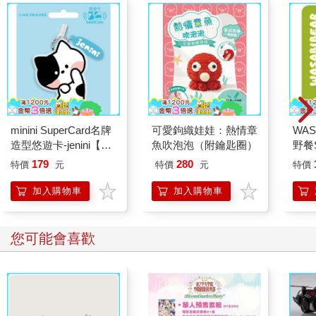
minini SuperCard名牌
可愛鉤織娃娃：熱情章
WAS
造型悠遊卡-jenini【受
魚吹泡泡（附鑰匙圈）
野餐S
託代銷】
辣椒
179
280
特價
元
特價
元
特價
加入購物車
加入購物車
您可能會喜歡