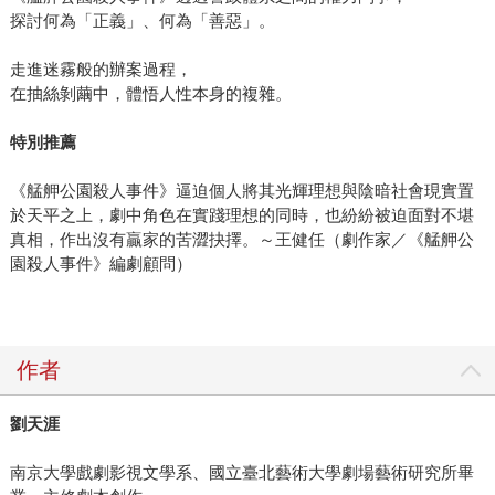
探討何為「正義」、何為「善惡」。
走進迷霧般的辦案過程，
在抽絲剝繭中，體悟人性本身的複雜。
特別推薦
《艋舺公園殺人事件》逼迫個人將其光輝理想與陰暗社會現實置
於天平之上，劇中角色在實踐理想的同時，也紛紛被迫面對不堪
真相，作出沒有贏家的苦澀抉擇。～王健任（劇作家／《艋舺公
園殺人事件》編劇顧問）
作者
劉天涯
南京大學戲劇影視文學系、國立臺北藝術大學劇場藝術研究所畢