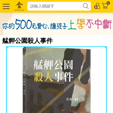
0
艋舺公園殺人事件