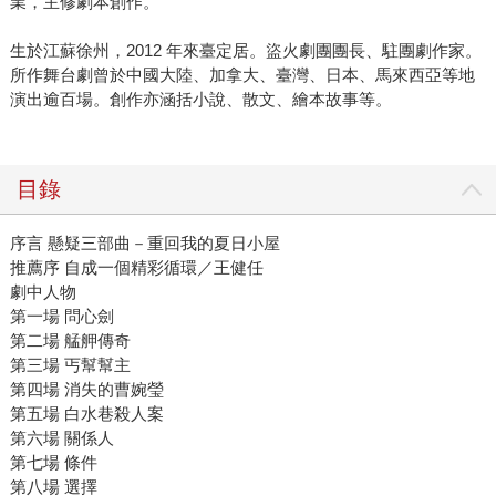
業，主修劇本創作。
生於江蘇徐州，2012 年來臺定居。盜火劇團團長、駐團劇作家。
所作舞台劇曾於中國大陸、加拿大、臺灣、日本、馬來西亞等地
演出逾百場。創作亦涵括小說、散文、繪本故事等。
目錄
序言 懸疑三部曲－重回我的夏日小屋
推薦序 自成一個精彩循環／王健任
劇中人物
第一場 問心劍
第二場 艋舺傳奇
第三場 丐幫幫主
第四場 消失的曹婉瑩
第五場 白水巷殺人案
第六場 關係人
第七場 條件
第八場 選擇