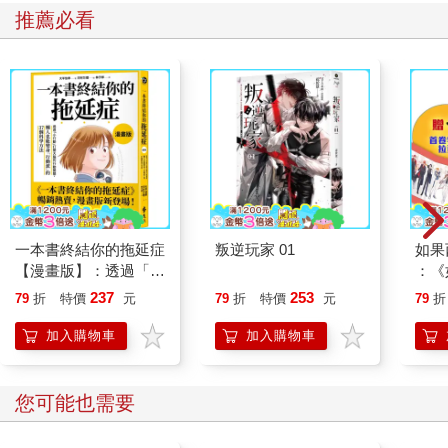
推薦必看
一本書終結你的拖延症
叛逆玩家 01
如果
【漫畫版】：透過「小
：《
行動」打開大腦的行動
喵》
237
253
79
折
特價
元
79
折
特價
元
79
折
開關，懶人也能變身
【首
「行動派」的37個科
加入購物車
加入購物車
學方法
您可能也需要