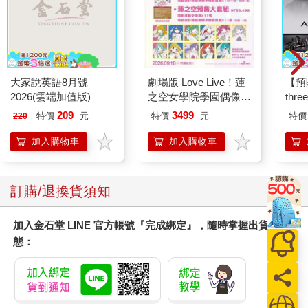
大家說英語8月號
劇場版 Love Live！蓮
【預
2026(雲端加值版)
之空女學院學園偶像俱
thr
樂部 Bloom Garden
VA 
209
3499
特價
元
特價
元
特價
220
Party蓮之空預售大套
阿斯拉
組
SIR
加入購物車
加入購物車
訂購/退換貨須知
加入金石堂 LINE 官方帳號『完成綁定』，隨時掌握出貨動
態：