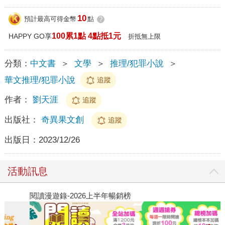
10
預計最高可得金幣
點
?
100累1點 4點抵1元
HAPPY GO享
折抵無上限
分類：
中文書
＞
文學
＞
推理/犯罪小說
＞
華文推理/犯罪小說
追蹤
作者：
劉天涯
追蹤
出版社：
奇異果文創
追蹤
出版日：
2023/12/26
活動訊息
閱讀漫遊錄-2026上半年暢銷榜
飢