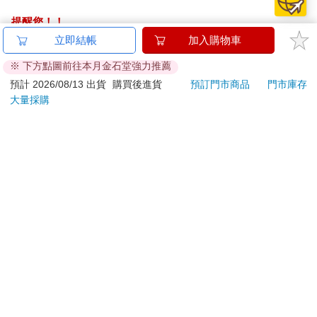
提醒您！！
金石堂及銀行均不會請您操作ATM! 如接獲電話要求您前往
立即結帳
加入購物車
ATM提款機，請不要聽從指示，以免受騙上當！
※ 下方點圖前往本月金石堂強力推薦
退換貨須知：
預計 2026/08/13 出貨
購買後進貨
預訂門市商品
門市庫存
大量採購
**提醒您，鑑賞期不等於試用期，退回商品須為全新狀態**
依據「消費者保護法」第19條及行政院消費者保護處公告之
「通訊交易解除權合理例外情事適用準則」，以下商品購買
後，除商品本身有瑕疵外，將不提供7天的猶豫期：
易於腐敗、保存期限較短或解約時即將逾期。（如：生
鮮食品）
依消費者要求所為之客製化給付。（客製化商品）
報紙、期刊或雜誌。（含MOOK、外文雜誌）
經消費者拆封之影音商品或電腦軟體。
非以有形媒介提供之數位內容或一經提供即為完成之線
上服務，經消費者事先同意始提供。（如：電子書、電
子雜誌、下載版軟體、虛擬商品…等）
已拆封之個人衛生用品。（如：內衣褲、刮鬍刀、除毛