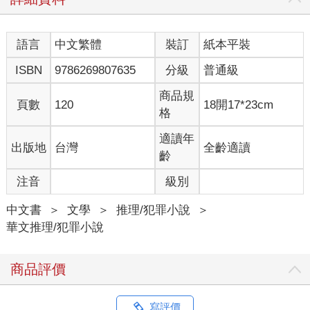
語言
中文繁體
裝訂
紙本平裝
ISBN
9786269807635
分級
普通級
商品規
頁數
120
18開17*23cm
格
適讀年
出版地
台灣
全齡適讀
齡
注音
級別
中文書
＞
文學
＞
推理/犯罪小說
＞
華文推理/犯罪小說
商品評價
寫評價