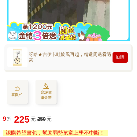
呀哈★吉伊卡哇旋風再起，精選周邊看過
加購
來
寫評價
喜歡+1
賺金幣
225
9
折
元
250
元
認購希望書包，幫助弱勢孩童上學不中斷！