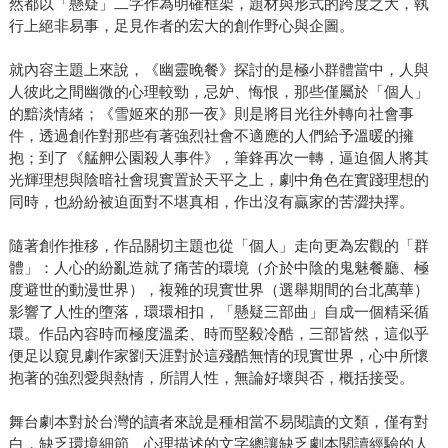
然都以「懸疑」二字作為明確框架，題材與形式的跨度之大，執
行上絕非易事，足見作者的宏大的創作野心與企圖。
就內容主題上來說，《幽靈晚餐》探討的是極小群體當中，人與
人彼此之間幽微的心理較勁，忌妒、悔恨，那些僅屬於「個人」
的黯淡情緒；《雪姬來的那一夜》則是將目光往外轉向社會事
件，透過創作對那些有著強烈社會不適應的人們給予溫暖的擁
抱；到了《艋舺公園殺人事件》，筆鋒再次一轉，逼迫個人將其
光輝理想與陰暗社會現實置於天平之上，劇中角色在實踐理想的
同時，也紛紛被迫面對不堪真相，作出沒有贏家的苦澀抉擇。
隨著創作推移，作品關切主題也從「個人」走向更為宏觀的「群
體」：人心的紛亂造就了痛苦的環境（介於中陰的鬼魅餐廳、極
度避世的動漫世界），複雜的現實世界（選舉期間的台北萬華）
影響了人性的墮落，環環相扣，「懸疑三部曲」自成一個精采循
環。作品內容時而極度溫柔、時而堅毅冷酷，三部皆然，這似乎
便足以窺見劇作家劉天涯對於這殘酷無情的現實世界，心中所懷
抱著的強烈愛與熱情，所謂人性，無論好壞與否，概括接受。
舞台劇本對於台灣的讀者來說是種相當不易閱讀的文類，僅有對
白，缺乏環境細節、心理描述的文字總讓缺乏劇本閱讀經驗的人