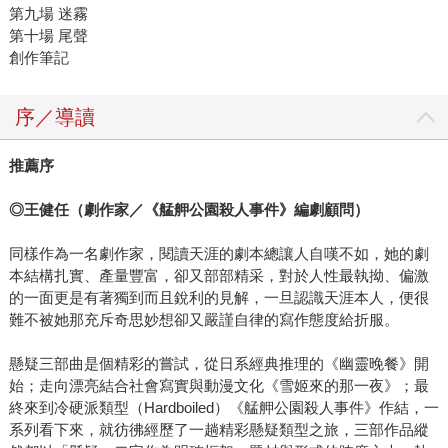
第九場 迷霧
第十場 尾聲
創作筆記
序／導讀
推薦序
◎
王健任（劇作家／《艋舺公園殺人事件》編劇顧問）
同樣作為一名劇作家，閱讀天涯的劇本總讓人自嘆不如，她的劇
本結構扎實、產量豐富，卻又部部精采，對於人性最執拗、偏激
的一面更是有著獨到而且銳利的見解，一旦認識天涯本人，便很
難不被她那充斥奇思妙想卻又嚴謹自律的寫作態度給折服。
懸疑三部曲是個精彩的嘗試，從日系經典推理的《幽靈晚餐》開
始；走向漂亮結合社會寫實與動漫文化《雪姬來的那一夜》；最
終來到冷硬派類型（Hardboiled）《艋舺公園殺人事件》作結，一
系列看下來，就彷彿經歷了一趟精彩懸疑類型之旅，三部作品縱