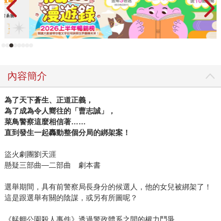
內容簡介
為了天下蒼生、正道正義，
為了成為令人嚮往的「曹志誠」，
菜鳥警察這麼相信著……
直到發生一起轟動整個分局的綁架案！
盜火劇團劉天涯
懸疑三部曲—二部曲 劇本書
選舉期間，具有前警察局長身分的候選人，他的女兒被綁架了！
這是跟選舉有關的陰謀，或另有所圖呢？
《艋舺公園殺人事件》透過警政體系之間的權力鬥爭，