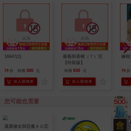
16647(2)
薔薇與香檳（７）完
橡樹
【特裝版】
300
830
79
折
特價
元
特價
元
79
折
加入購物車
加入購物車
您可能也需要
會