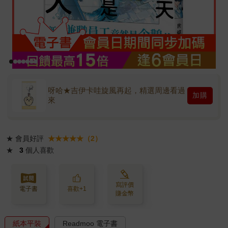
呀哈★吉伊卡哇旋風再起，精選周邊看過
加購
來
★
會員好評
★★★★★（2）
★
3
個人喜歡
寫評價
電子書
喜歡+1
賺金幣
紙本平裝
Readmoo 電子書