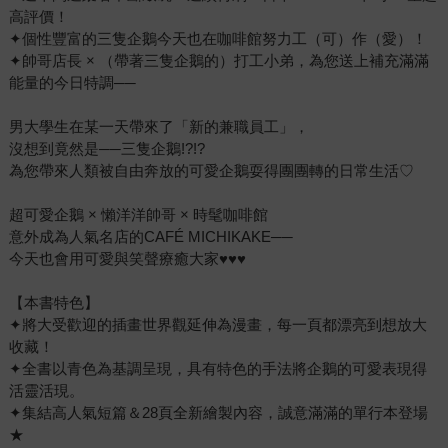
高評價！
✦個性豐富的三隻企鵝今天也在咖啡館努力工（可）作（愛）！
✦帥哥店長 × （帶著三隻企鵝的）打工小弟，為您送上補充滿滿
能量的今日特調──
男大學生在某一天帶來了「新的兼職員工」，
沒想到竟然是──三隻企鵝!?!?
為您帶來人類被自由奔放的可愛企鵝耍得團團轉的日常生活♡
超可愛企鵝 × 懶洋洋帥哥 × 時髦咖啡館
意外成為人氣名店的CAFÉ MICHIKAKE──
今天也會用可愛與笑聲療癒大家♥♥♥
【本書特色】
✦將大受歡迎的插畫世界觀延伸為漫畫，每一頁都漂亮到想放大
收藏！
✦全書以青色為基調呈現，具有特色的手法將企鵝的可愛表現得
活靈活現。
✦集結高人氣短篇＆28頁全新繪製內容，誠意滿滿的單行本登場
★