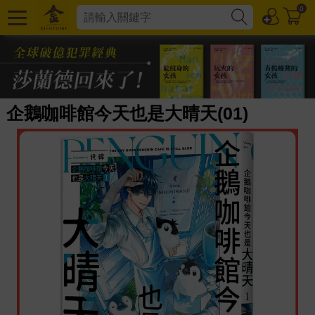
0
企鵝咖啡館今天也是大晴天(01)