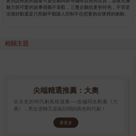
更別說裡面的超級可愛企鵝與帥哥咖啡店長與店員，這樣充滿
魅力與可愛的故事很難不喜歡，三隻企鵝也更有特色，不管是
活潑好動還是只想躺平都讓人控制不住想要抱在懷裡的衝動。
相關主題
尖端精選推薦：大奧
吉永史的時代劇風格漫畫──改編同名動畫《大
奧》，男女逆轉又波嵐壯闊的異色時代劇！
看更多