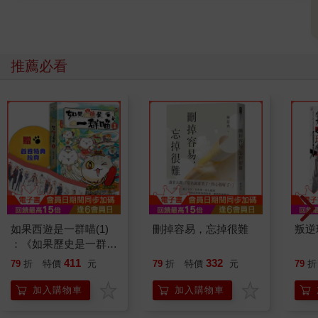
推薦必看
如果西遊是一群喵(1)
刪掉容易，忘掉很難
叛逆
：《如果歷史是一群
喵》作者最新力作，附
411
332
79
折
特價
元
79
折
特價
元
79
折
【首卷特典】拉頁
加入購物車
加入購物車