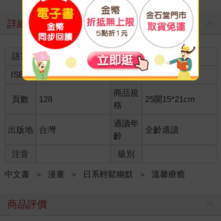
詳細資料
語言
中文繁體
裝訂
紙本平裝
ISBN
9786269947195
分級
普通級
商品規
頁數
128
25開15*21cm
格
適讀年
出版地
台灣
全齡適讀
齡
注音
級別
中文書
＞
漫畫
＞
日系輕鬆幽默
＞
溫馨療癒
商品評價