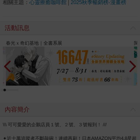
相關主題：
心靈療癒咖啡館
2025秋季暢銷榜-漫畫榜
活動訊息
閱讀漫遊錄-2026上半年暢銷榜
2
內容簡介
\\\ 可可愛愛的企鵝店員１號、２號、３號報到！ ///
✦近十萬追蹤者不斷敲碗！連續再刷！日本AMAZON平均4.8星超