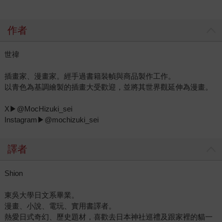
作者
世禕
插畫家、漫畫家。經手過書籍裝幀與商品製作工作。
以青色為基調繪製的插畫大受歡迎，並將其世界觀延伸為漫畫。
X▶@MocHizuki_sei
Instagram▶@mochizuki_sei
譯者
Shion
東吳大學日文系畢業。
漫畫、小說、電玩、實用書譯者。
熱愛日式奇幻、歷史題材，喜歡去日本神社巡禮及跟家裡的貓一