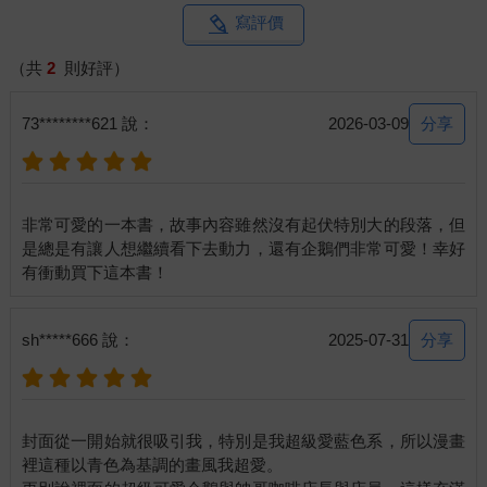
寫評價
（共
2
則好評）
分享
73********621 說：
2026-03-09
非常可愛的一本書，故事內容雖然沒有起伏特別大的段落，但
是總是有讓人想繼續看下去動力，還有企鵝們非常可愛！幸好
分享
sh*****666 說：
2025-07-31
封面從一開始就很吸引我，特別是我超級愛藍色系，所以漫畫
裡這種以青色為基調的畫風我超愛。