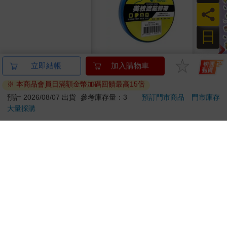
員
日
露露修女與惡魔ＡＵ②
北極熊美紋遮蔽膠帶
露露
立即結帳
加入購物車
18mm×30y藍
貼貼
※ 本商品會員日滿額金幣加碼回饋最高15倍
350
63
特價
元
88
折
特價
元
特價
預計 2026/08/07 出貨
參考庫存量：3
預訂門市商品
門市庫存
大量採購
加入購物車
加入購物車
您可能會喜歡