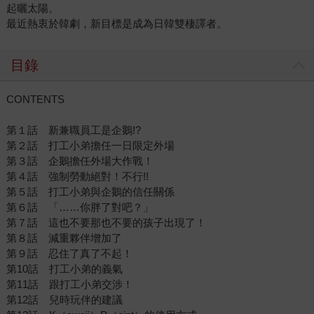
起曬太陽。
最近熱衷於韓劇，新目標是成為日韓雙棲譯者。
目錄
CONTENTS
第１話 新兼職員工是企鵝!?
第２話 打工小弟擔任一日限定外場
第３話 企鵝擔任外場大作戰！
第４話 強制勞動絕對！不行!!
第５話 打工小弟與企鵝的信任關係
第６話 「……你胖了對吧？」
第７話 這也不要那也不要的孩子出現了！
第８話 減重夥伴增加了
第９話 忍住了真了不起！
第10話 打工小弟的義氣
第11話 跟打工小弟交涉！
第12話 兒時玩伴的建議