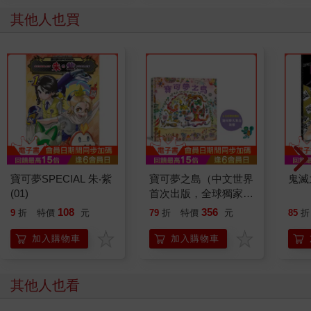
其他人也買
寶可夢SPECIAL 朱‧紫
寶可夢之島（中文世界
鬼滅
(01)
首次出版，全球獨家贈
品：寶可夢大集合海
108
356
9
折
特價
元
79
折
特價
元
85
折
報）
加入購物車
加入購物車
其他人也看