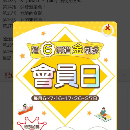
第13話 K（awaii）P（oint）的使用方式
第14話 開發新菜色！
第15話 危險的身影
第16話 新的兼職員工
第17話 打工小弟的名字
[全新繪製]
第18話 店長下錯訂單
第19話 永遠在一起
後記
配送方式
國內宅配：本島、離島
到店取貨：
台灣
不限金額免運費
國際快遞：全球
海外
港澳店取：