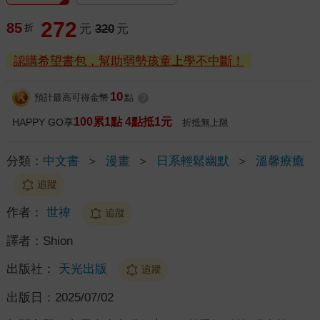
272
85
折
元
320
元
認購希望書包，幫助弱勢孩童上學不中斷！
10
預計最高可得金幣
點
?
100累1點 4點抵1元
HAPPY GO享
折抵無上限
分類：
中文書
＞
漫畫
＞
日系輕鬆幽默
＞
溫馨療癒
追蹤
作者：
世禕
追蹤
譯者：
Shion
出版社：
天光出版
追蹤
出版日：
2025/07/02