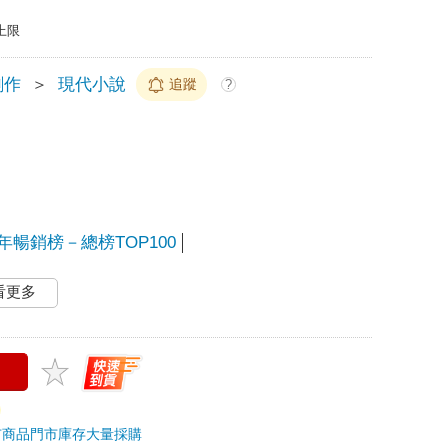
上限
創作
＞
現代小說
追蹤
?
半年暢銷榜－總榜TOP100
看更多
市商品
門市庫存
大量採購