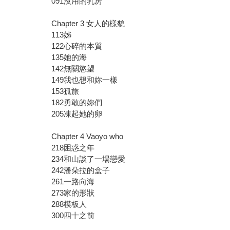
091沒用的乳房
Chapter 3 女人的樣貌
113姊
122心碎的本質
135她的海
142無關慾望
149我也想和妳一樣
153孤旅
182勇敢的妳們
205凍起她的卵
Chapter 4 Vaoyo who
218困惑之年
234和山談了一場戀愛
242潘朵拉的盒子
261一路向海
273家的形狀
288模板人
300四十之前