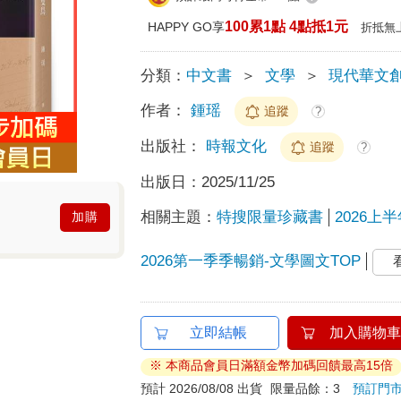
100累1點 4點抵1元
HAPPY GO享
折抵無
分類：
中文書
＞
文學
＞
現代華文
作者：
鍾瑶
追蹤
?
出版社：
時報文化
追蹤
?
出版日：
2025/11/25
相關主題：
特搜限量珍藏書
2026上
加購
2026第一季季暢銷-文學圖文TOP
立即結帳
加入購物車
※ 本商品會員日滿額金幣加碼回饋最高15倍
預計 2026/08/08 出貨
限量品餘：3
預訂門