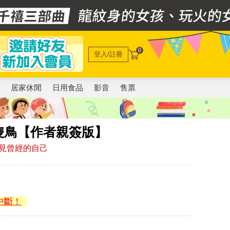
0
登入/註冊
電
居家休閒
日用食品
影音
售票
隻鳥【作者親簽版】
見曾經的自己
中斷！