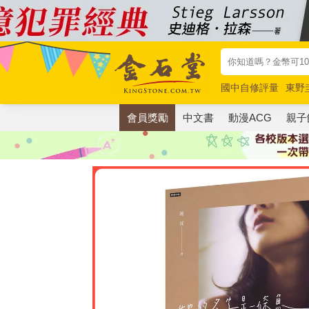
國中自修評量
東野
唯紅花綻放
奧德賽
會員獎勵
中文書
動漫ACG
親子