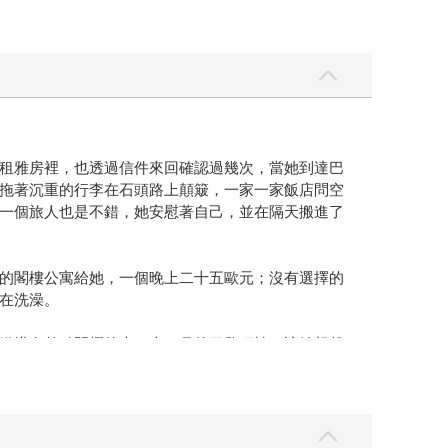
租雅房裡，也透過信件來回確認過幾次，當她到達巴
拖著沉重的行李在石頭路上顛簸，一家一家飯店問空
一個旅人也是不錯，她安慰著自己，並在隔天搬進了
的閣樓公寓給她，一個晚上二十五歐元；沒有選擇的
在洗澡。
鐵塔在整點閃耀的光。十一月的巴黎頂樓，讓她想起
些寂寞，有些淒涼。她後來和那台灣女生當了幾個禮拜的
的中國老叔叔等等，雖然都沒騙成功，但她也在被窩
是不有趣。