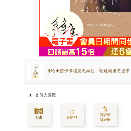
呀哈★吉伊卡哇旋風再起，精選周邊看過來
★
2
個人喜歡
寫評價
好書
喜歡+1
賺金幣