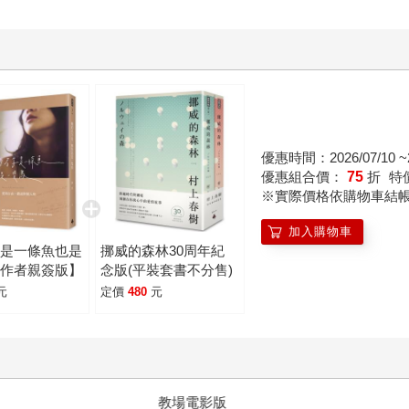
優惠時間：2026/07/10 ~2
優惠組合價：
75
折
特
※實際價格依購物車結
加入購物車
字是一條魚也是
挪威的森林30周年紀
【作者親簽版】
念版(平裝套書不分售)
元
定價
480
元
十字殺手【艾迪．弗林系列 前傳