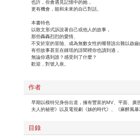
也許，你會遇見記憶中的她，
更有機會，能和未來的自己對話。
本書特色
以散文形式訴說著自己或他人的故事，
那些轟轟烈烈的愛情、
不安於室的冒險、成為無數女性的嘴替說出難以啟齒
有些故事甚至在鍾瑶的誹聞裡你也讀到過，
無論你遇到誰？感受到了什麼？
歡迎，對號入座。
作者
早期以模特兒身份出道，擁有豐富的MV、平面、廣告
夫人的秘密》以及電視劇《姊的時代》、《麻醉風暴2
目錄