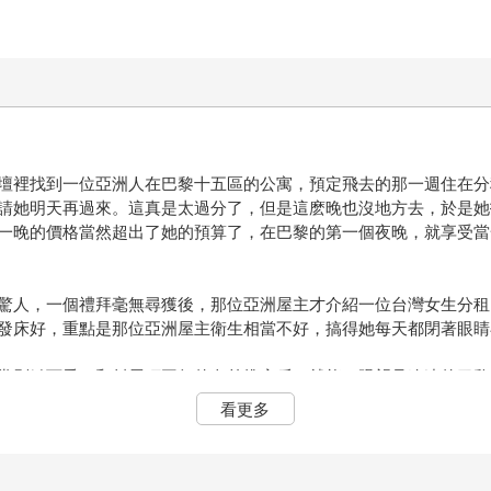
壇裡找到一位亞洲人在巴黎十五區的公寓，預定飛去的那一週住在分
請她明天再過來。這真是太過分了，但是這麽晚也沒地方去，於是她
一晚的價格當然超出了她的預算了，在巴黎的第一個夜晚，就享受當
驚人，一個禮拜毫無尋獲後，那位亞洲屋主才介紹一位台灣女生分租
發床好，重點是那位亞洲屋主衛生相當不好，搞得她每天都閉著眼睛
常別緻可愛，和斜屋頂平行的向外推窗戶，就能一眼望見遙遠的巴黎
屋頂，走起路來會吱吱作響的木地板，還有街道傳進來的笑聲，帶著寒意，有
看更多
區的突尼西亞人的分租公寓，在這之前，她碰過騙錢的美國人和騙色
個月，直到回台灣處理工作簽證，才結束這辛苦又漫長的租屋趣，真