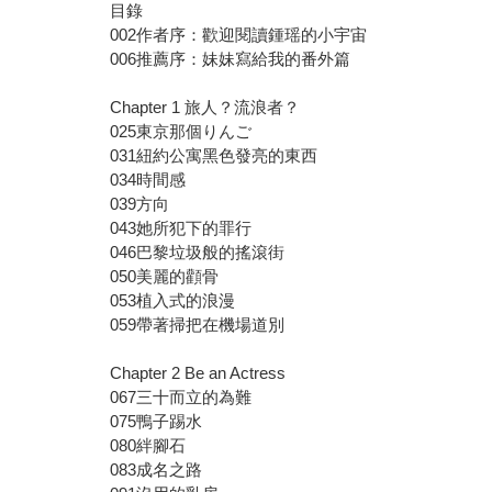
目錄
002作者序：歡迎閱讀鍾瑶的小宇宙
006推薦序：妹妹寫給我的番外篇
Chapter 1 旅人？流浪者？
025東京那個りんご
031紐約公寓黑色發亮的東西
034時間感
039方向
043她所犯下的罪行
046巴黎垃圾般的搖滾街
050美麗的顴骨
053植入式的浪漫
059帶著掃把在機場道別
Chapter 2 Be an Actress
067三十而立的為難
075鴨子踢水
080絆腳石
083成名之路