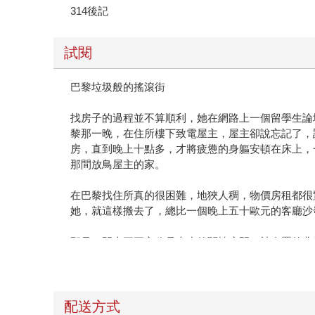
314後記
試閱
巴黎垃圾般的搖滾街
找房子的過程並不算順利，她在網路上一個留學生論
黎那一晚，在住所樓下致電屋主，屋主卻說忘記了，
房，直到晚上十點多，才將疲憊的身軀安頓在床上，
那間放鳥屋主的家。
在巴黎找住所真的很困難，地狹人稠，物價房租都很
她，就這樣搬去了，總比一個晚上五十歐元的客廳沙
那是一間十五平方公尺大小的閣樓房間，被布置的非
料理鼠王裡 Bistro Chez Rémy餐廳的
室友，也一起過了聖誕節，直到她終於找到一間十六
裡哭過幾次，才能找到一間像樣的公寓，一住就是三
配送方式