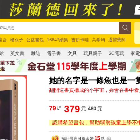
圭吾
楊双子
公益書包
16647續集
吉伊卡哇
高希均
通靈藥師
路邊攤新作
馬斯克
玩具總動員5
超慢跑
館
英文書
雜誌
電子書
文具
玩具親子
3C電玩
家
她的名字是一條魚也是一
翻開這書頁構成的小宇宙，妳會在書中看
379
79
折
元
480
元
認購希望書包，幫助弱勢孩童上學不
15
預計最高可得金幣
點
?