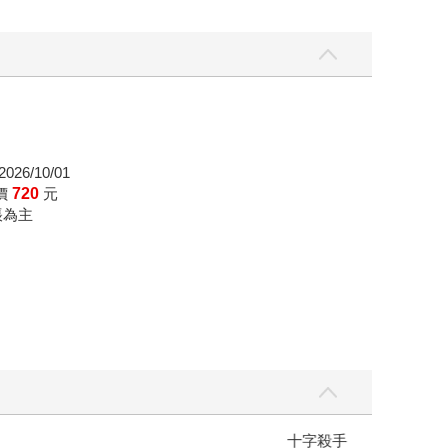
026/10/01
價
720
元
帳為主
】
世界上最透明的