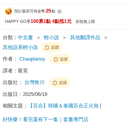
25
預計最高可得金幣
點
?
100累1點 4點抵1元
HAPPY GO享
折抵無上限
分類：
中文書
＞
輕小說
＞
其他翻譯作品
＞
其他語系輕小說
追蹤
作者：
Chaoplanoy
追蹤
譯者：
甯芙
出版社：
台灣角川
追蹤
出版日：
2025/06/19
相關主題：
【百合】韓國＆泰國百合正火熱
好快樂！看完還有下一集｜套書專門店