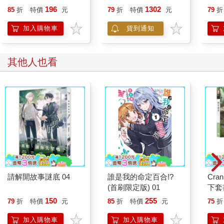
(限) 【特裝】
（１
那天晚上我難以入眠，不知道為什麼腦海中一直浮現Pam那張不
196
1302
85
折
特價
元
79
折
特價
元
79
折
開心的臉。
加入購物車
貨到通知
我本應該透過Skype 和朋友們討論大學入學考試，但我一直在走
神，壓根沒聽清楚她們的對話內容。
「欸Rak ！」
其他人也看
Bua 是我的高中好友，她用寫有父母名字的帳號打給我，我回過
神來對朋友做了個鬼臉。
「什麼事？ Bua ！」
「媽的大家在聊天妳在走什麼神？在想妳男朋友嗎？」
「混蛋！認識這麼久妳有看我跟誰交往過嗎？」
「那妳到底在做什麼白日夢？我們在說話，妳卻沒在聽。」
「妳們到底在談論什麼？反正都是一些下流的內容。」
螢幕上的每個人都露出了驚訝的表情，像是在質問她「難道妳思
想就很純潔嗎？」的樣子。
「妳才下流咧，是誰說要在上大學的時候找個學長來破處好慶祝
大一新生入學？」另一個朋友Natchel 用舌頭舔了牙齒，忍不住吐
請解開故事謎底 04
誰是我的命定百合!?
Cra
槽我的話。
(首刷限定版) 01
下套
老實說我覺得有點尷尬，也許是我今天剛吸收了Pam 姊的美麗與
150
255
79
折
特價
元
85
折
特價
元
75
折
純潔。
「我只是在開玩笑。」
加入購物車
加入購物車