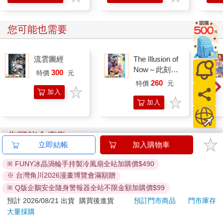
「對了，妳那個帥哥哥在家嗎？」我那第三性好友Titang靠近了鏡
頭，一副準備想要從螢幕中走出來的樣子。「叫他脫掉上衣，我
需要一些養眼的東西。」
您可能也需要
「妳這個白痴！妳認為我哥哥會跑來妹妹的電腦前脫衣服嗎？而
且他不在家，和Pam 姊去夜店了。」
我一提起我哥的關係，朋友們立刻就好奇起來。
流雲圖經
The Illusion of
Now～此刻的
「那……妳認為他們已經奔回本壘了嗎？」
300
特價
元
幻象～
每次聽到這樣的問題我都會感到有些不悅，儘管這問題我也好奇
260
特價
元
很久，但從來不敢講出來。好吧……如果我能想像Pam 的呻吟
加入
加入
聲，應該也不會就此罷休。
購物
「妳這問題真愚蠢，Bua，他們在一起兩年了，要是什麼都沒發
購物
車
生的話，兩腿之間早就結成蜘蛛網了。」Titang 搶在我前面先回
車
您可能會喜歡
答了。
立即結帳
加入購物車
「Pam 姊不是這樣的人！」我忍不住為她辯解，但我的朋友們似
乎不領情。
※ FUNY冰晶渦輪手持製冷風扇全站加購價$490
「妳怎麼知道？漂亮女孩總是會有秘密的，妳哪天把耳朵貼在妳
※ 台灣角川2026漫畫博覽會滿額贈
哥哥的房門上，說不定會發現些什麼。」
※ Q版企鵝安全隨身警報器全站不限金額加購價$99
「光想像就覺得害羞……」
預計 2026/08/21 出貨
購買後進貨
預訂門市商品
門市庫存
「我先走了。」
大量採購
我掛斷了Skype 並闔上筆電，內心受不了這些思想骯髒的朋友