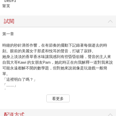
【翻譯】
甯芙
試閱
第一章
時鐘的秒針滴答作響，在有節奏的擺動下記錄著每個逝去的時
刻。眼前的美麗女子那柔和悅耳的聲音，打破了寂靜。
她身上淡淡的香草香水味讓我感到有些昏昏欲睡，聲音的主人來
自我大哥Kawi 的女朋友Pam，她此時正在向我解釋一道對我來說
可能永遠都解不開的數學題，但對她來說就像是玩遊戲一般簡
單。
「這裡明白了嗎？」
「……」
「Rak ？」
「是的！只愛一個人！」
看更多
「我剛剛是在喊妳的名字。」
Pam 的微笑讓我從恍惚中清醒過來，我居然又在她面前表露出這
麼丟臉的樣子。每次和她在一起，我都忘了自己應該要好好學
配送方式