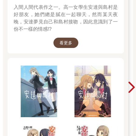
「哦！抱歉，我在想一些事。」
入間人間代表作之一。高一女學生安達與島村是
「妳在想什麼？」
好朋友，她們總是膩在一起聊天，然而某天夜
我連忙搖頭，這絕不是能大聲宣揚的事，Pam 知道了肯定會很生
晚，安達夢見自己和島村接吻，因此意識到了一
氣，到時我就看不到她那美麗的笑容和可愛的酒窩，還是轉移話
份不一樣的情感!?
題吧。
「我本來想問一下Pam 姊香水的牌子，這香味讓我心跳加速。」
看更多
Pam 揉了揉我的頭髮。
「看妳這個樣子，我還以為妳在想什麼其他的。」
讓我們來談談我和Pam 的關係，正如我前面所提到的，Pam是我
哥哥Kawi 的女朋友，事實上我們中學就認識，因為念同一間學
校。即使學校要求留短髮仍無損她的美貌，再加上那優異的學習
成績，導致沒多少男生敢接近她，女生則因為她太突出而嫉妒。
然而，總是會有勇敢的人摘下那朵高嶺之花，而那個人就是我的
哥哥。
當然，要想追這種高嶺之花，僅靠普通的方法是不夠的。所以，
我哥哥讓我去了解她喜歡什麼、不喜歡什麼。在我朋友們協助調
查之下，發現了一些有趣的事：Pam 喜歡彈吉他的男人、喜歡
狗，害怕貓但並不討厭、對蝦子過敏。
我把一切資訊都告訴了哥哥，儘管他討厭手上長繭，還是硬著頭
皮學了吉他，盡一切努力給Pam 留下深刻印象。由於他本來就長