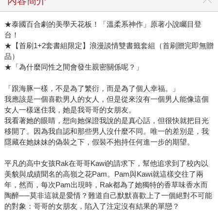
內容簡介
★泰國百合劇的美學天花板！「溫柔系神作」原著小說矚目登
台！
★【首刷1+2套書組限定】浪漫談情雙書籤套組（首刷贈完即無贈
品）
★「為什麼同性之間會發生親密關係呢？」
「跟海豚一樣，不是為了繁衍，而是為了個人幸福。」
我應該是一個喜歡男人的女人，但是從來沒有一個男人能像這個
女人一樣迷住我，她是我哥哥的女朋友。
我看著她的眼睛，想向她保證我說的是真心話，但很快就把目光
移開了。因為我自認和那些男人沒什麼不同。唯一的差別是，我
隱藏在她妹妹的偽裝之下，假裝不抱持任何進一步的期望。
平凡的高中女孩Rak在哥哥Kawi的請求下，幫他追求到了校內以
美貌與成績聞名的高嶺之花Pam。Pam與Kawi就這樣交往了兩
年，然而，每次Pam出現時，Rak都為了她獨特的香草味香水而
陶醉──莫非這就是愛情？難道自己默默喜歡上了一個絕對不可能
的對象：哥哥的女朋友，陷入了注定沒有結果的單戀？