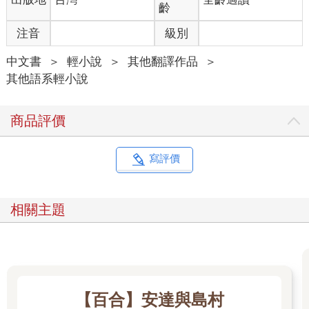
秀。哥哥那麼帥，為什麼我長這麼醜？而且還不把腦袋生給我。
齡
「妳一直盯著我看，我臉上是有東西嗎？」她看我眼神在鏡子和
注音
級別
她身上游移，忍不住問道。
「只是嫉妒妳如此美麗，Pam 姊的嘴唇、眼睛、眉毛、下巴線條
中文書
＞
輕小說
＞
其他翻譯作品
＞
都美得如同古代的西施。」我嘟起嘴，決定坦承內心的想法。
其他語系輕小說
「妳實在是太過獎了。」Pam 輕笑出聲，那笑聲就如同潺潺流水
聲往低處流，清脆且悅耳。
「妳連聲音都聽起來很美。」
商品評價
「我還有什麼地方是讓妳不喜歡的嗎？」
「我喜歡妳的每一個部分。」
我沒多想就脫口而出，但Pam 明顯一愣，接著笑了出來。
寫評價
「我該怎麼回應才好？」
我對Pam 有很多想法，只是我說不出口，因為有點瘋狂，有點不
合乎禮儀。我是個活潑外向的人，身邊的朋友都有些粗魯、淘氣
相關主題
且愛玩，對於性的部分充滿想像，而Pam 的聲音則是我常拿來幻
想的內容。
我想知道如果Pam 被誘惑時……會發出怎樣的聲音。
「Rak。」
「什麼？」我像被抓姦在床般的驚慌。「怎、怎麼了嗎？」
Pam 伸出手輕觸我的手臂，好奇地看著我。
【百合】安達與島村
「我看妳獨自在微笑。」