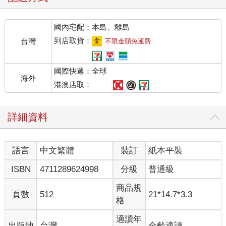
習。
「對不起，Pam 姊，我大概沒辦法通過考試吧，我太笨了。最後
國內宅配：本島、離島
可能還是得遵照父母的安排上開放大學」。我有些沮喪地將下巴
靠在手臂上，並不是所有人都能在看到數學題目時表現得像是在
到店取貨：
台灣
不限金額免運費
玩遊戲那般輕鬆。
「我教得不好嗎？」
國際快遞：全球
她甜美的聲音帶著一絲失望，但嘴角仍掛著微笑。看到她這個表
海外
情，我立刻慌張地搖了搖頭。
港澳店取：
「不是那樣的Pam 姊！只是我……我很笨，頭只適合拿來躺在枕
頭上睡覺，不適合思考複雜的事情。Pam 姊，妳既漂亮又聰明，
詳細資料
小時候父母都讓妳吃些什麼啊？肯定積了不少功德。」
「我每天都會念書，沒有人可以不付出努力就獲得成功。」
見我一副不想學習的樣子，眼前的美女闔上了課本。我感到有些
語言
中文繁體
裝訂
紙本平裝
內疚，也許我的愚蠢已經讓她失去了信心，我趕緊握住她的手
腕，對她露出燦爛的笑容。
ISBN
4711289624998
分級
普通級
「請不要生氣，Pam 姊是很優秀的老師。」
「我為什麼會生妳的氣？」
商品規
頁數
512
21*14.7*3.3
不管她做什麼，看起來總是如此地優雅，我忍不住看向鏡中的倒
格
影，拿自己和她比較了起來。
有時我會怨恨自己的雙親，他們沒有把我培養得和Pam 姊一樣優
適讀年
出版地
台灣
全齡適讀