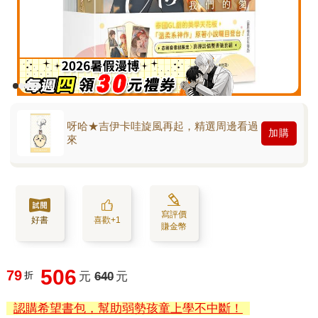
呀哈★吉伊卡哇旋風再起，精選周邊看過
加購
來
寫評價
好書
喜歡+1
賺金幣
506
79
折
元
640
元
認購希望書包，幫助弱勢孩童上學不中斷！