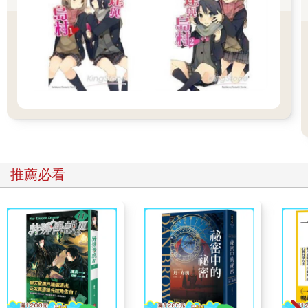
得帥，而且天生魅力十足，所以Pam 會喜歡上他也不意外，而他
們的交往最大的功臣應該就是我了。
給她的情書是我自己手寫的，我認真相信，如果沒有那封情書，
他所有的努力都不會有效果。每個女孩都喜歡這種東西，包括我
自己。
然而這是秘密，Pam 並沒有發現，而我哥也厚顏無恥地將這封信
的功勞全部歸到自己頭上。但不管怎麼樣，既然我的目的已經達
成，就不用在意其他細節，雖然這個想法有點過時，不過我仍然
感到自豪。
「抱歉讓妳久等了，我準備好了。」Kawi 從自己的房間走了出
來，打扮相當帥氣，但相較之下Pam 就穿得很樸素，兩人風格相
推薦必看
差甚遠。
「你們要去哪裡啊？怎麼看上去好像不是去同一個地方啊？」
「我們要去酒吧，有提過要讓Pam 盛裝打扮，但就算她不打扮，
也已經夠漂亮了。」
Kawi 伸手想要搭女友的肩，卻被她巧妙躲開了。
呃……我感覺到了空氣中瀰漫著尷尬，兩人是吵架了嗎？
「我不想去。」Pam 平靜地開口，語氣和跟我對話時完全不同，
「我不認識你的朋友，也不知道要怎麼相處。」
「只要認識一下就好，妳也可以在那裡跳舞。」