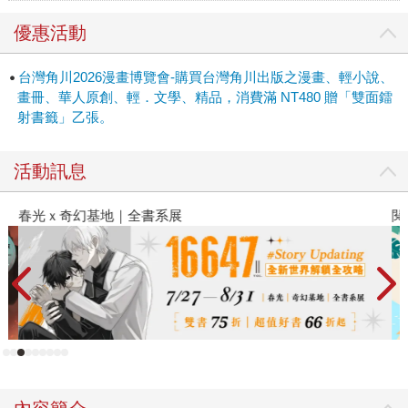
優惠活動
台灣角川2026漫畫博覽會-購買台灣角川出版之漫畫、輕小說、
畫冊、華人原創、輕．文學、精品，消費滿 NT480 贈「雙面鐳
射書籤」乙張。
活動訊息
春光ｘ奇幻基地｜全書系展
閱