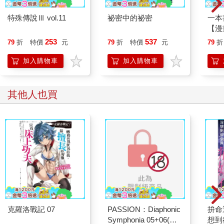
「我不喝酒。」
「跟我在一起妳會安全的，來吧，我們出發，好嗎？」
特殊傳說Ⅲ vol.11
祕密中的祕密
一本
Kawi 再度試圖伸手摟她，這次Pam 並沒有閃躲，但並不代表她
【漫
妥協，而是因為她沒有逃脫的機會。我看著他們，為她感到有點
行動
253
537
79
折
特價
元
79
折
特價
元
79
折
難過。我哥哥顯然想把他的女朋友介紹給他的朋友們，或者該說
開關
他只是想炫耀女友長得多漂亮而已。
「行
加入購物車
加入購物車
畢竟Pam 向來不太喜歡這樣的場合。
學方
我不知道Pam 對我哥是什麼感覺，但他們交往已經兩年，如果她
不愛他，應該不會維持這麼久。
其他人也買
「不要太晚回家。」
「好的！」
Kawi 終於笑了。我看了一眼時鐘，目前時間約為晚上十點，內心
開始擔心起那個看起來一點都不興奮的Pam，和教我念書時簡直
天差地遠，或者其實比起夜店她更喜歡學習？
「照顧好Pam 姊，你酒也別喝太多，否則就不能開車回家了。」
「知道了知道了，媽媽。」Kawi 語氣有著嘲諷。
我做了個鬼臉，揮手示意他們離去，雖然還是擔心Pam，但既然
她和我哥同行，應該不會有什麼意外吧？
克羅洛戰記 07
PASSION：Diaphonic
拚命
★ ★ ★
Symphonia 05+06(完)
想到