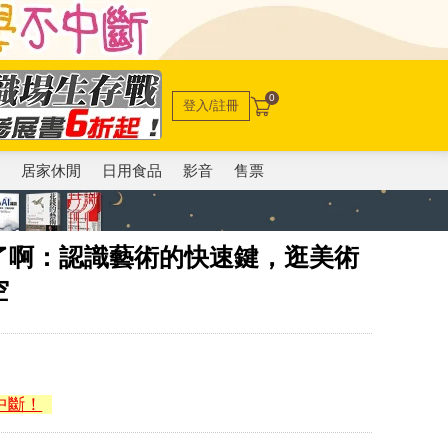
0
登入/註冊
電
居家休閒
日用食品
影音
售票
了啊：認識藝術的快速鍵，逛美術
空
中斷！