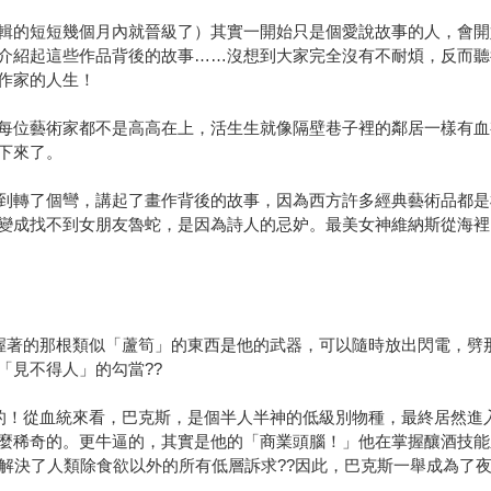
輯的短短幾個月內就晉級了）其實一開始只是個愛說故事的人，會開
介紹起這些作品背後的故事……沒想到大家完全沒有不耐煩，反而聽
作家的人生！
每位藝術家都不是高高在上，活生生就像隔壁巷子裡的鄰居一樣有血
下來了。
到轉了個彎，講起了畫作背後的故事，因為西方許多經典藝術品都是
變成找不到女朋友魯蛇，是因為詩人的忌妒。最美女神維納斯從海裡
：
握著的那根類似「蘆筍」的東西是他的武器，可以隨時放出閃電，劈
「見不得人」的勾當??
的！從血統來看，巴克斯，是個半人半神的低級別物種，最終居然進
麼稀奇的。更牛逼的，其實是他的「商業頭腦！」他在掌握釀酒技能
底解決了人類除食欲以外的所有低層訴求??因此，巴克斯一舉成為了