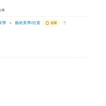
上限
美學
＞
藝術美學/欣賞
追蹤
?