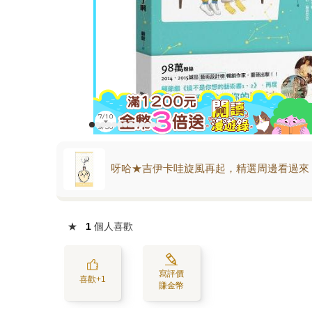
呀哈★吉伊卡哇旋風再起，精選周邊看過來
★
1
個人喜歡
寫評價
喜歡+1
賺金幣