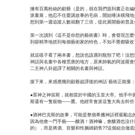
擁有百萬粉絲的顧爺（是的，就在我們簽到書正在編
派畫展，他忍不住愛講故事的毛病，開始唾沫橫飛地
想到第一週追蹤人數就翻了三倍，從此展開藝術普及
第一次讀到《這不是你想的藝術書》時，會發現怎麼
到卻精準地抓到每個藝術家的特色，不知不覺都吸收
就這樣子看了兩本書，想說也該遇到瓶頸了吧！沒想
神話與名畫中各種荒唐的地方，原來帥氣的阿波羅會
二主神八卦超譯了相關的名畫與神話。
接下來，來感應幾則顧爺超譯後的神話˙藝術正能量
●眾神之神宙斯，就相當於中國的玉皇大帝。他手中
斯還有一隻寵物——鷹。他經常會派這隻大鳥去幹些
●酒神巴克斯的故事，可能是整個希臘神話裡最勵志
因為他會一門手藝——釀酒！酒神嘛，會釀酒也沒什
的），而是將酒、音樂和性捆綁銷售??這個組合徹