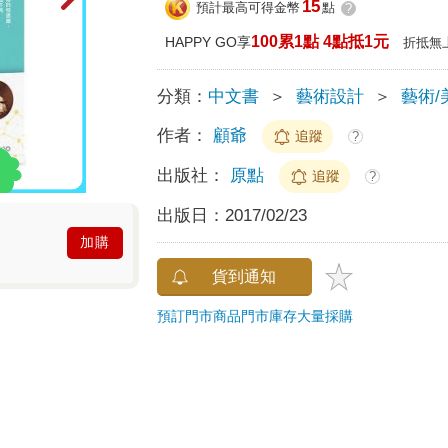
15
預計最高可得金幣
點
?
100累1點 4點抵1元
HAPPY GO享
折抵無
分類：
中文書
＞
藝術設計
＞
藝術/
作者：
顧爺
追蹤
?
出版社：
原點
追蹤
?
出版日：
2017/02/23
加購
貨到通知
預訂門市商品
門市庫存
大量採購