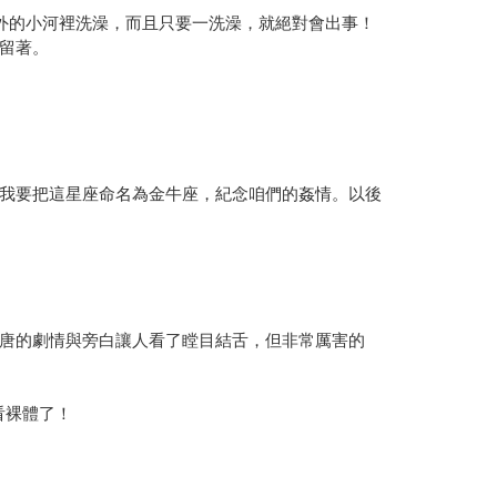
外的小河裡洗澡，而且只要一洗澡，就絕對會出事！
留著。
我要把這星座命名為金牛座，紀念咱們的姦情。以後
唐的劇情與旁白讓人看了瞠目結舌，但非常厲害的
看裸體了！