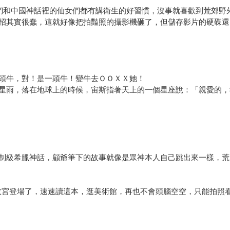
們和中國神話裡的仙女們都有講衛生的好習慣，沒事就喜歡到荒郊野
招其實很蠢，這就好像把拍豔照的攝影機砸了，但儲存影片的硬碟還
頭牛，對！是一頭牛！變牛去ＯＯＸＸ她！
星雨，落在地球上的時候，宙斯指著天上的一個星座說：「親愛的，
制級希臘神話，顧爺筆下的故事就像是眾神本人自己跳出來一樣，荒
在故宮登場了，速速讀這本，逛美術館，再也不會頭腦空空，只能拍照