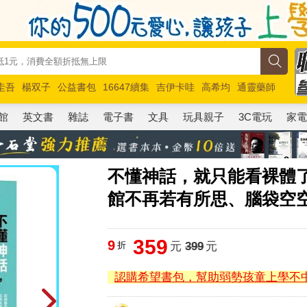
圭吾
楊双子
公益書包
16647續集
吉伊卡哇
高希均
通靈藥師
路邊攤新作
馬斯克
玩具總動員5
超慢跑
館
英文書
雜誌
電子書
文具
玩具親子
3C電玩
家
不懂神話，就只能看裸體
館不再若有所思、腦袋空
359
9
折
元
399
元
認購希望書包，幫助弱勢孩童上學不