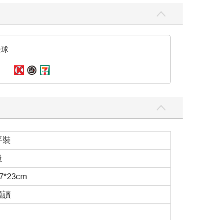
全球
平裝
級
7*23cm
適讀