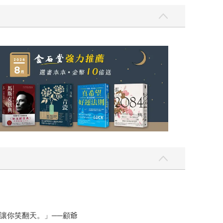
讓你笑翻天。」──顧爺