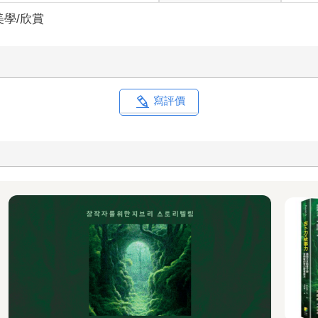
美學/欣賞
寫評價