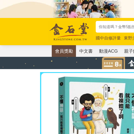
國中自修評量
東野
唯紅花綻放
奧德賽
會員獎勵
中文書
動漫ACG
親子