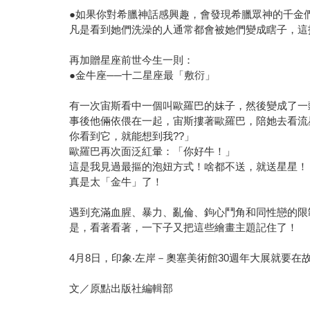
●如果你對希臘神話感興趣，會發現希臘眾神的千金
凡是看到她們洗澡的人通常都會被她們變成瞎子，這
再加贈星座前世今生一則：
●金牛座──十二星座最「敷衍」
有一次宙斯看中一個叫歐羅巴的妹子，然後變成了一
事後他倆依偎在一起，宙斯摟著歐羅巴，陪她去看流
你看到它，就能想到我??」
歐羅巴再次面泛紅暈：「你好牛！」
這是我見過最摳的泡妞方式！啥都不送，就送星星！
真是太「金牛」了！
遇到充滿血腥、暴力、亂倫、鉤心鬥角和同性戀的限
是，看著看著，一下子又把這些繪畫主題記住了！
4月8日，印象‧左岸－奧塞美術館30週年大展就要
文／原點出版社編輯部