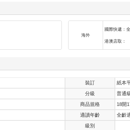
國際快遞：
海外
港澳店取：
裝訂
紙本
分級
普通
商品規格
18開1
適讀年齡
全齡
級別