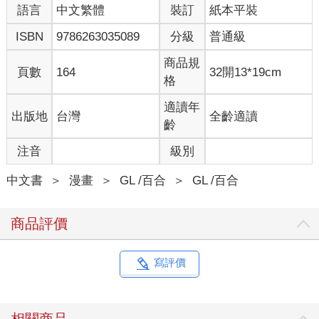
語言
中文繁體
裝訂
紙本平裝
ISBN
9786263035089
分級
普通級
商品規
頁數
164
32開13*19cm
格
適讀年
出版地
台灣
全齡適讀
齡
注音
級別
中文書
＞
漫畫
＞
GL /百合
＞
GL /百合
商品評價
寫評價