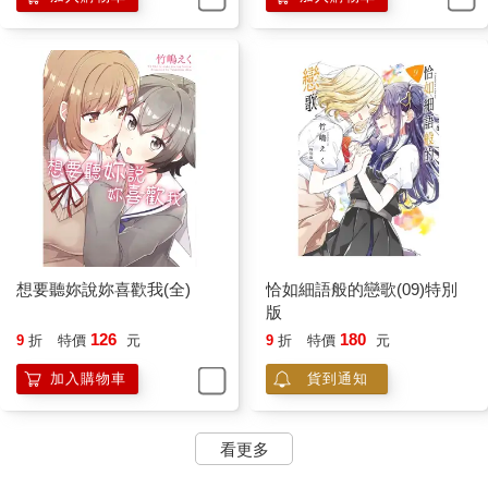
想要聽妳說妳喜歡我(全)
恰如細語般的戀歌(09)特別
版
126
180
9
折
特價
元
9
折
特價
元
加入購物車
貨到通知
看更多