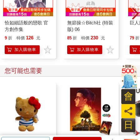
恰如細語般的戀歌 官
無節操☆Bitch社 (特裝
巨人
方創作集
版) 06
126
230
9
折
特價
元
85
折
特價
元
79
折
加入購物車
加入購物車
您可能也需要
會
員
日