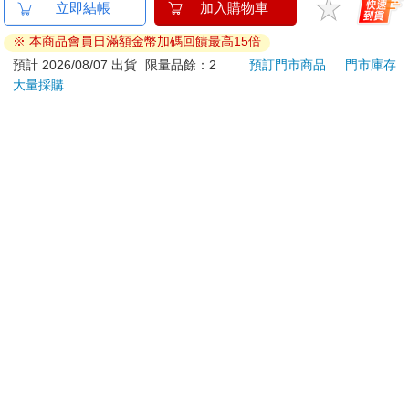
日本SANRIO【KITTY
520片銀箔拼圖-進擊的
MUF
立即結帳
加入購物車
海洋焦糖】絨毛吊飾
巨人A款
記憶
※ 本商品會員日滿額金幣加碼回饋最高15倍
邊款
890
550
82
折
特價
元
特價
元
特價
器
預計 2026/08/07 出貨
限量品餘：2
預訂門市商品
門市庫存
大量採購
加入購物車
加入購物車
您可能會喜歡
【Kolin 歌林】雙旋鈕
大家說英語8月號
20
大廈扇(KF-MN82G7)
2026(雲端加值版)
組／
970
209
特價
元
特價
元
51
折
1250
220