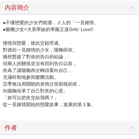
內容簡介
●不懂戀愛的少女們相遇，２人的「一見鍾情。
●樂團少女×犬系學妹的學園王道Girls' Love!!
憧憬與戀愛，彼此交錯而過。
對彼此一見鍾情的少女，陽鞠與依。
雖然暫緩了對依的告白的結論，
但兩人的關係並沒有回到告白以前，
依為了讓陽鞠再次轉頭看向自己，
充滿幹勁地參與樂團活動。
亞季無法用開朗的表情注視那樣的依，
向陽鞠坦承了自己對依的心意。
「妳可以把依交給我嗎？」
從一見鍾情開始的戀愛故事，進展的第３集。
作者