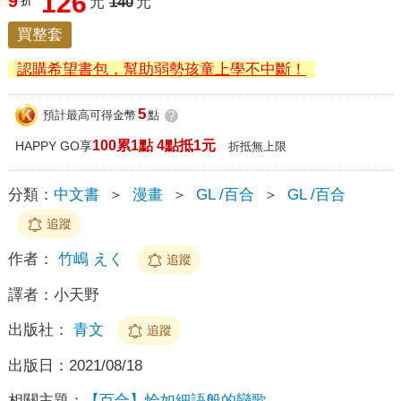
126
9
折
元
140
元
買整套
認購希望書包，幫助弱勢孩童上學不中斷！
5
預計最高可得金幣
點
?
100累1點 4點抵1元
HAPPY GO享
折抵無上限
分類：
中文書
＞
漫畫
＞
GL /百合
＞
GL /百合
追蹤
作者：
竹嶋 えく
追蹤
譯者：
小天野
出版社：
青文
追蹤
出版日：
2021/08/18
相關主題：
【百合】恰如細語般的戀歌