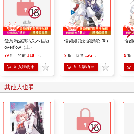
愛意滿溢讓我忍不住啦
恰如細語般的戀歌(08)
恰如
overflow（上）
110
126
79
折
特價
元
9
折
特價
元
9
折
加入購物車
加入購物車
其他人也看