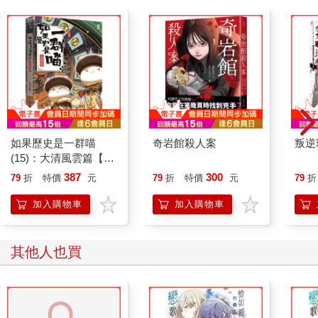
如果歷史是一群喵
奇岩館殺人案
叛逆
(15)：大清風雲篇【萌
貓漫畫學歷史】
387
300
79
折
特價
元
79
折
特價
元
79
折
加入購物車
加入購物車
其他人也買