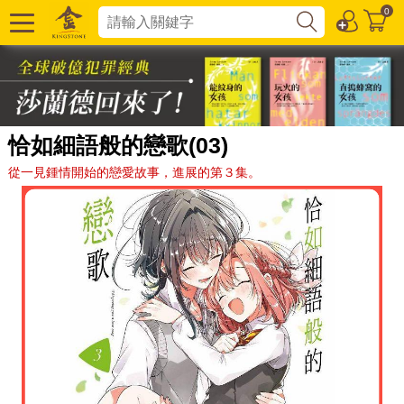
0
恰如細語般的戀歌(03)
從一見鍾情開始的戀愛故事，進展的第３集。