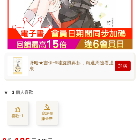
呀哈★吉伊卡哇旋風再起，精選周邊看過
加購
來
★
3
個人喜歡
寫評價
喜歡+1
賺金幣