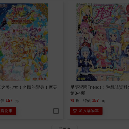
光之美少女！奇蹟的變身！摩芙
星夢學園Friends！遊戲咭資
！
第3-4彈
157
157
特價
元
79
折
特價
元
入購物車
加入購物車