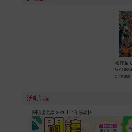
幪面超
GANBA
大全集(R
定價
199
活動訊息
原本只是跟全校第一美少女商量彼此摯友的戀愛煩
的存在（１）