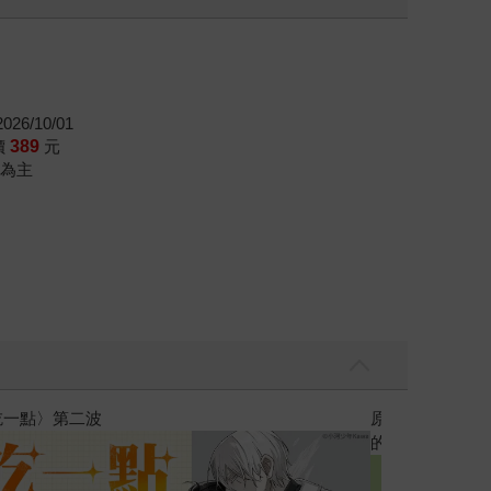
26/10/01
價
389
元
為主
黃色書刊回來了