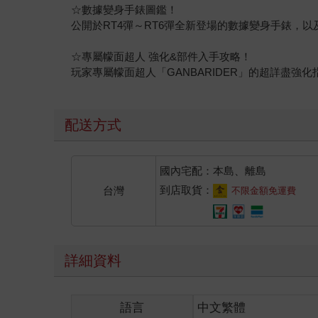
☆數據變身手錶圖鑑！
公開於RT4彈～RT6彈全新登場的數據變身手錶，
☆專屬幪面超人 強化&部件入手攻略！
玩家專屬幪面超人「GANBARIDER」的超詳盡
配送方式
國內宅配：本島、離島
到店取貨：
台灣
不限金額免運費
詳細資料
語言
中文繁體