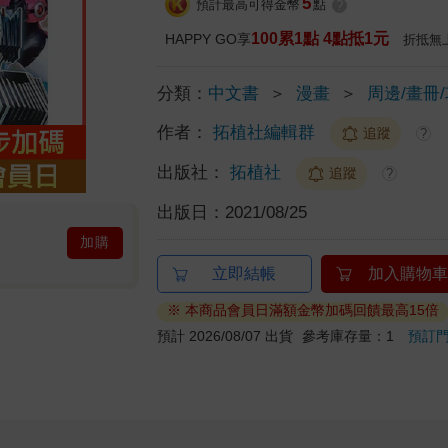
5
預計最高可得金幣
點
?
100累1點 4點抵1元
HAPPY GO享
折抵無
分類：
中文書
＞
漫畫
＞
周邊/畫冊
作者：
拓植社編輯群
追蹤
?
出版社：
拓植社
追蹤
?
出版日：
2021/08/25
加購
立即結帳
加入購物車
※ 本商品會員日滿額金幣加碼回饋最高15倍
預計 2026/08/07 出貨
參考庫存量：1
預訂