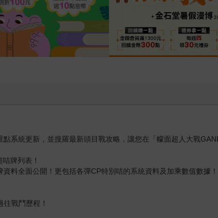
6彈的重點系統更新，並搜羅最新頭目戰攻略，讓您在「幪面超人大戰GAN
詳盡咭牌列表！
6彈咭牌資料全面公開！更包括各彈CP特別咭的系統資料及加乘數值數據
味過往戰鬥歷程！