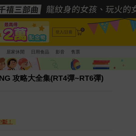
0
登入/註冊
電
居家休閒
日用食品
影音
售票
NG 攻略大全集(RT4彈~RT6彈)
中斷！