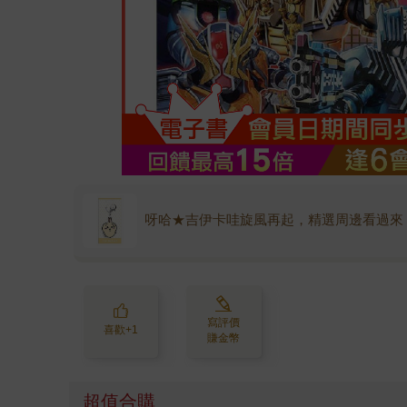
呀哈★吉伊卡哇旋風再起，精選周邊看過來
寫評價
喜歡+1
賺金幣
超值合購