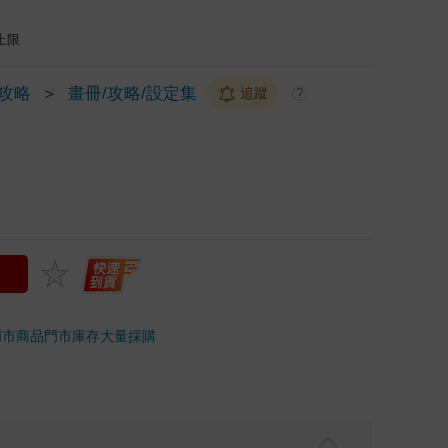
上限
/攻略
＞
畫冊/攻略/設定集
追蹤
?
門市商品
門市庫存
大量採購