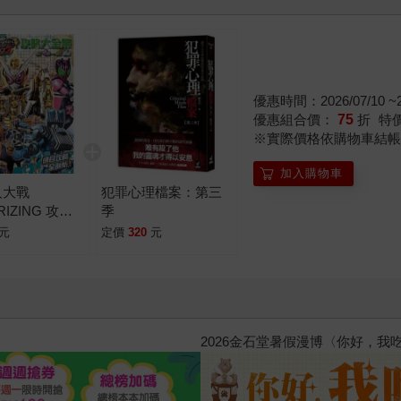
優惠時間：2026/07/10 ~20
優惠組合價：
75
折
特
※實際價格依購物車結帳
加入購物車
人大戰
犯罪心理檔案：第三
RIZING 攻略
季
T4彈~RT6彈)
元
定價
320
元
惱，不知不覺間她竟成為我最親近
攻殼機動隊 (1995) 4K數位修復版