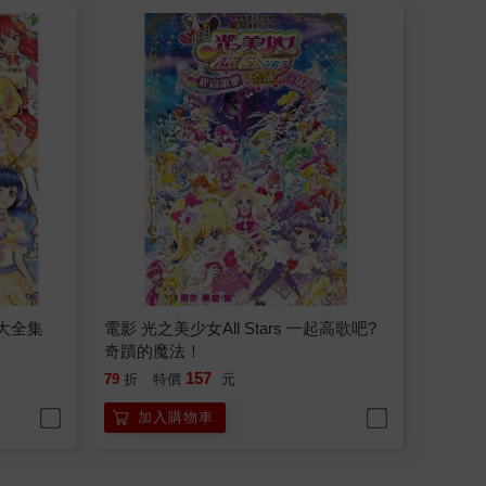
料大全集
電影 光之美少女All Stars 一起高歌吧?
奇蹟的魔法！
157
79
折
特價
元
加入購物車