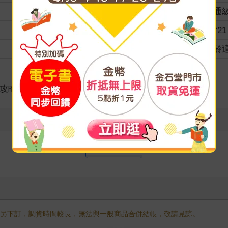
分級
普通
商品規格
26*21
適讀年齡
全齡
級別
/攻略/設定集
寫評價
需另下訂，調貨時間較長，無法與一般商品合併結帳，敬請見諒。