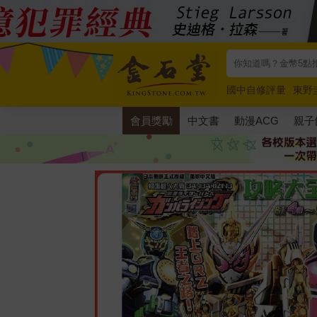
國中自修評量
東野
唯紅花綻放
奧德賽
會員獎勵
中文書
動漫ACG
親子