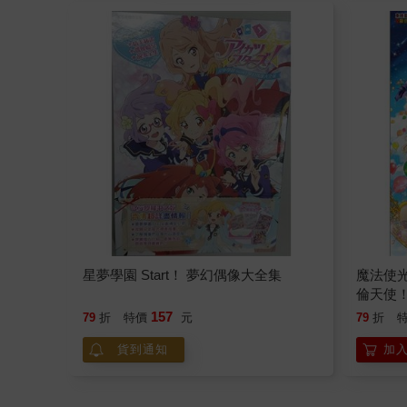
星夢學園 Start！ 夢幻偶像大全集
魔法使
倫天使
157
79
折
特價
元
79
折
貨到通知
加