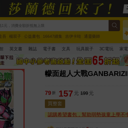
圭吾
楊双子
公益書包
16647續集
吉伊卡哇
通靈藥師
路邊攤新作
馬斯克
玩具總動員5
超慢跑
館
英文書
雜誌
電子書
文具
玩具親子
3C電玩
家
幪面超人大戰GANBARIZI
157
79
折
元
199
元
買整套
認購希望書包，幫助弱勢孩童上學不