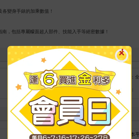
以及各變身手錶的加乘數值！
強化指南，包括專屬幪面超人部件、技能入手等絕密數據！
國際快遞：
海外
港澳店取：
裝訂
紙本