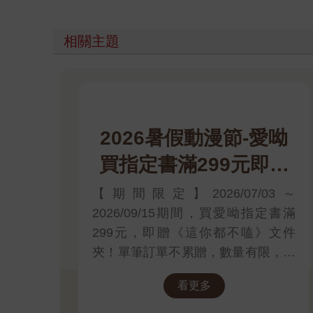
相關主題
2026暑假動漫節-愛呦
買指定書滿299元即贈
《這你都不嗑》文件夾
【期間限定】2026/07/03～
2026/09/15期間，買愛呦指定書滿
299元，即贈《這你都不嗑》文件
夾！單筆訂單不累贈，數量有限，送
完為止！
看更多