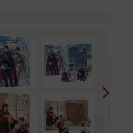
2
鴻
漫