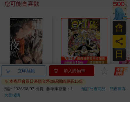
您可能會喜歡
會
員
日
【電子書】觸摸你的夜
ONE PIECE航海王
別觸
立即結帳
加入購物車
晚～與你同行的夜晚～
(首刷限定版) 114
度-
※ 本商品會員日滿額金幣加碼回饋最高15倍
(番外篇)
39
123
特價
元
85
折
特價
元
79
折
預計 2026/08/07 出貨
參考庫存量：1
預訂門市商品
門市庫存
大量採購
電子書
加入購物車
訂購/退換貨須知