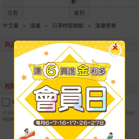
齡
注音
級別
中文書
＞
漫畫
＞
日系輕鬆幽默
＞
溫馨療癒
商品評價
寫評價
相關商品
全選
加入購物車
※ 出版日十年以上商品需另下訂，調貨時間較長，無法與一般商品合
併結帳，敬請見諒。