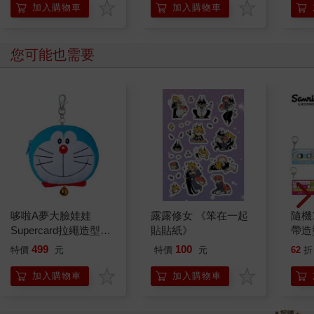
加入購物車
加入購物車
您可能也需要
哆啦A夢大臉娃娃
露露修女 《笨在一起
隨機
Supercard拉繩造型悠
貼貼紙》
帶造
遊卡【受託代銷】
飾 
499
100
特價
元
特價
元
62
折
樂蒂
小兔
加入購物車
加入購物車