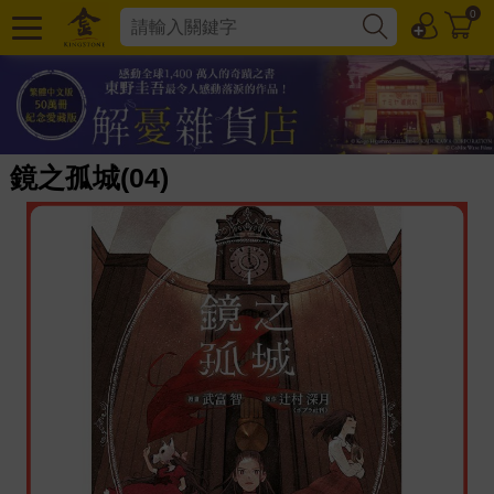
0
鏡之孤城(04)