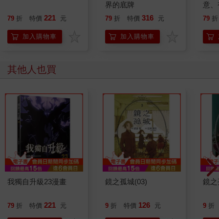
界的底牌
意、
恭談
221
316
79
折
特價
元
79
折
特價
元
79
折
想
加入購物車
加入購物車
其他人也買
我獨自升級23漫畫
鏡之孤城(03)
鏡之孤
221
126
79
折
特價
元
9
折
特價
元
9
折