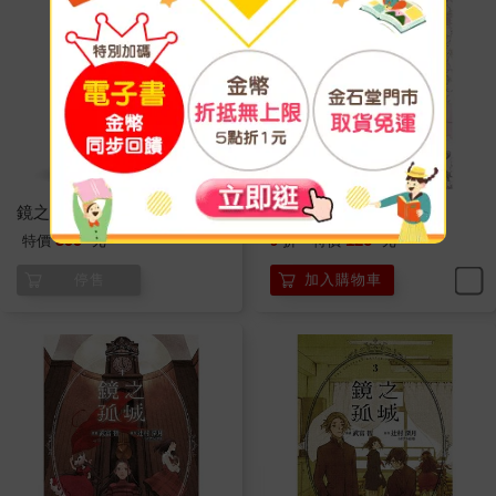
鏡之孤城 DVD
鏡之孤城(05)END
399
126
特價
元
9
折
特價
元
停售
加入購物車