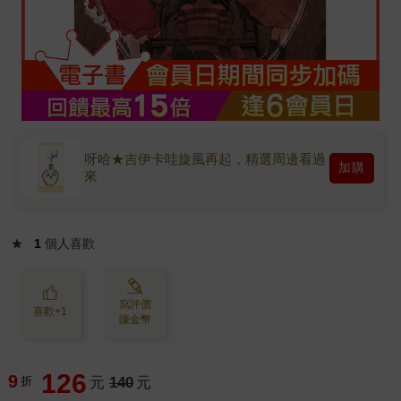
呀哈★吉伊卡哇旋風再起，精選周邊看過
加購
來
★
1
個人喜歡
寫評價
喜歡+1
賺金幣
126
9
折
元
140
元