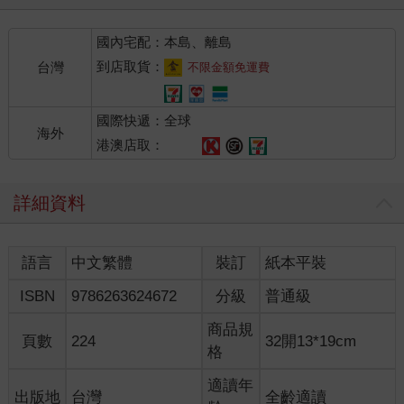
國內宅配：本島、離島
到店取貨：
台灣
不限金額免運費
國際快遞：全球
海外
港澳店取：
詳細資料
語言
中文繁體
裝訂
紙本平裝
ISBN
9786263624672
分級
普通級
商品規
頁數
224
32開13*19cm
格
適讀年
出版地
台灣
全齡適讀