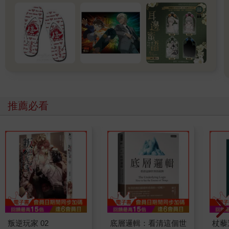
推薦必看
叛逆玩家 02
底層邏輯：看清這個世
杖藜