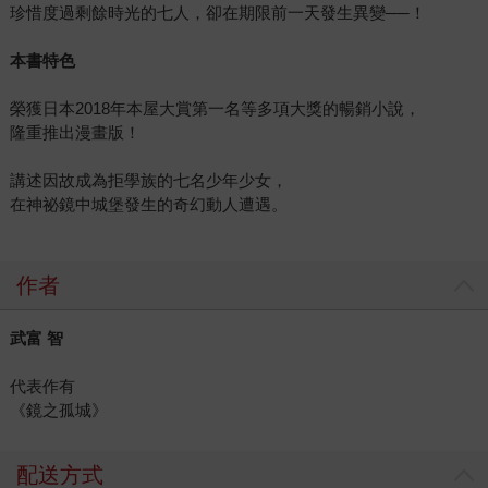
珍惜度過剩餘時光的七人，卻在期限前一天發生異變──！
本書特色
榮獲日本2018年本屋大賞第一名等多項大獎的暢銷小說，
隆重推出漫畫版！
講述因故成為拒學族的七名少年少女，
在神祕鏡中城堡發生的奇幻動人遭遇。
作者
武富 智
代表作有
《鏡之孤城》
配送方式