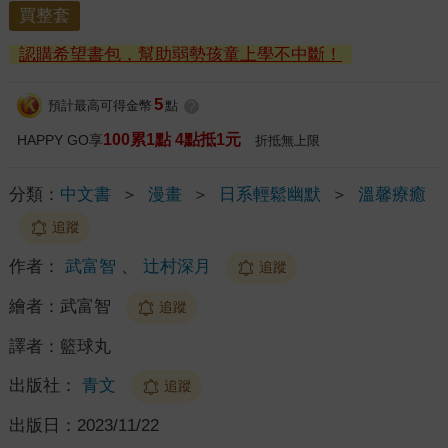
買整套
認購希望書包，幫助弱勢孩童上學不中斷！
5
預計最高可得金幣
點
?
100累1點 4點抵1元
HAPPY GO享
折抵無上限
分類：
中文書
＞
漫畫
＞
日系輕鬆幽默
＞
溫馨療癒
追蹤
作者：
武富智
、
辻村深月
追蹤
繪者：
武富智
追蹤
譯者：
籃球丸
出版社：
青文
追蹤
出版日：
2023/11/22