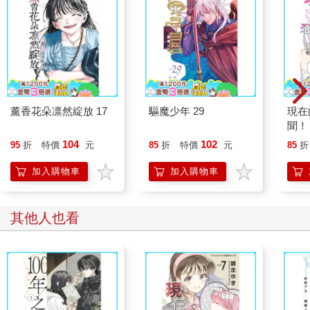
薰香花朵凛然綻放 17
驅魔少年 29
現在
聞！？
104
102
95
折
特價
元
85
折
特價
元
85
折
加入購物車
加入購物車
其他人也看