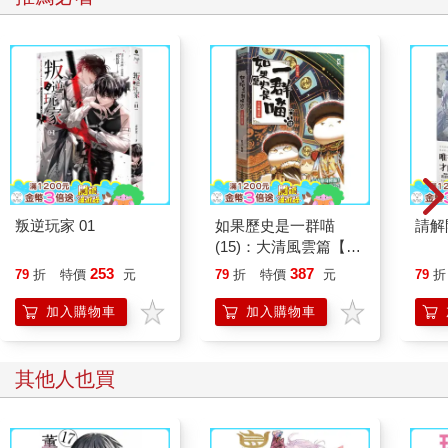
叛逆玩家 01
如果歷史是一群喵
請解
(15)：大清風雲篇【萌
貓漫畫學歷史】
253
387
79
折
特價
元
79
折
特價
元
79
折
加入購物車
加入購物車
其他人也買