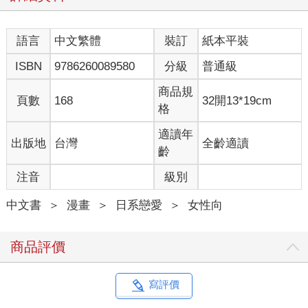
語言
中文繁體
裝訂
紙本平裝
ISBN
9786260089580
分級
普通級
商品規
頁數
168
32開13*19cm
格
適讀年
出版地
台灣
全齡適讀
齡
注音
級別
中文書
＞
漫畫
＞
日系戀愛
＞
女性向
商品評價
寫評價