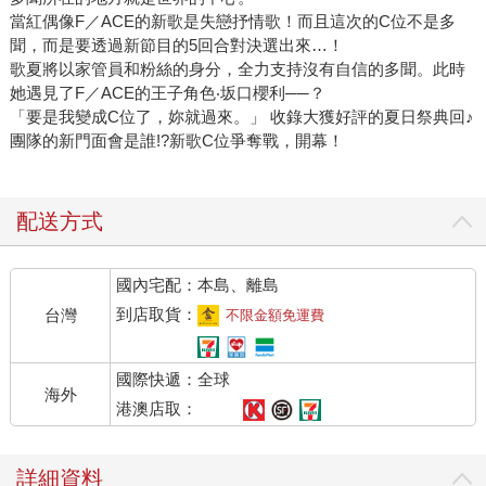
當紅偶像F／ACE的新歌是失戀抒情歌！而且這次的C位不是多
聞，而是要透過新節目的5回合對決選出來…！
歌夏將以家管員和粉絲的身分，全力支持沒有自信的多聞。此時
她遇見了F／ACE的王子角色‧坂口櫻利──？
「要是我變成C位了，妳就過來。」 收錄大獲好評的夏日祭典回♪
團隊的新門面會是誰!?新歌C位爭奪戰，開幕！
配送方式
國內宅配：本島、離島
到店取貨：
台灣
不限金額免運費
國際快遞：全球
海外
港澳店取：
詳細資料