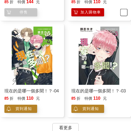
144
110
85
折
特價
元
85
折
特價
元
停售
加入購物車
現在的是哪一個多聞！？-04
現在的是哪一個多聞！？-03
110
110
85
折
特價
元
85
折
特價
元
貨到通知
貨到通知
看更多