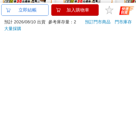
520片銀箔拼圖-進擊的
造型隨身收納袋-
1664
立即結帳
加入購物車
巨人A款
Hunter_A款(獵人執照)
拍貼
預計 2026/08/10 出貨
參考庫存量：2
預訂門市商品
門市庫存
550
600
特價
元
特價
元
特價
大量採購
加入購物車
加入購物車
您可能會喜歡
【電子書】唯紅花綻放
【艾系列】艾淨化草本
幸運
除穢噴霧70g （除穢/
195