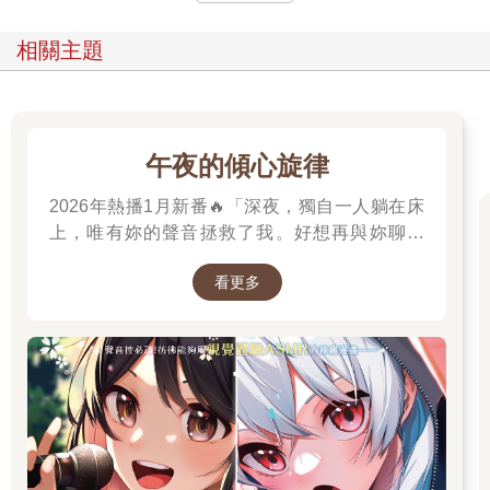
相關主題
午夜的傾心旋律
2026年熱播1月新番🔥「深夜，獨自一人躺在床
上，唯有妳的聲音拯救了我。好想再與妳聊一
次，我有話想對妳說。」高二的山吹有栖一直在
看更多
尋找一個長相成謎、本名不詳，化名為「阿波
羅」在線上廣播電臺主持節目的少女。