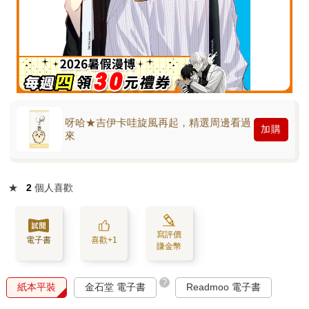
呀哈★吉伊卡哇旋風再起，精選周邊看過
加購
來
★
2
個人喜歡
寫評價
電子書
喜歡+1
賺金幣
?
紙本平裝
金石堂 電子書
Readmoo 電子書