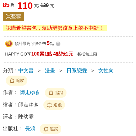
110
85
折
元
130
元
買整套
認購希望書包，幫助弱勢孩童上學不中斷！
5
預計最高可得金幣
點
?
100累1點 4點抵1元
HAPPY GO享
折抵無上限
分類：
中文書
＞
漫畫
＞
日系戀愛
＞
女性向
追蹤
作者：
師走ゆき
追蹤
繪者：
師走ゆき
追蹤
譯者：
陳幼雯
出版社：
長鴻
追蹤