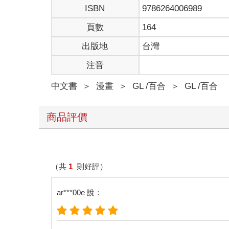
ISBN
9786264006989
頁數
164
出版地
台灣
注音
中文書
＞
漫畫
＞
GL /百合
＞
GL /百合
商品評價
（共
1
則好評）
ar***00e 說：