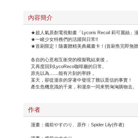
內容簡介
★超人氣原創電視動畫「Lycoris Recoil 莉可麗絲
★一睹少女特務們的活躍與日常!!
★首刷限定！隨書贈精美典藏書卡！(首刷售完即無贈
各自的心意相互衝突的模擬戰結束後，
又再度回到LycoReco咖啡廳的日常。
原先以為……能有片刻的寧靜，
某天，卻從瀧奈的穿著中發現了難以置信的事實！
產生危機意識的千束，和瀧奈一同來勢洶洶購物去。
作者
漫畫：備前やすのり、原作：Spider Lily(作者)