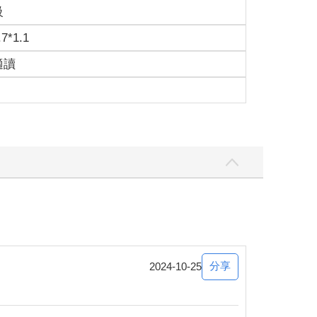
級
.7*1.1
適讀
分享
2024-10-25