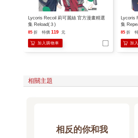
Lycoris Recoil 莉可麗絲 官方漫畫精選
Lycor
集 Reload(３)
集 Repe
119
85
折
特價
元
85
折
加入購物車
加
相關主題
相反的你和我