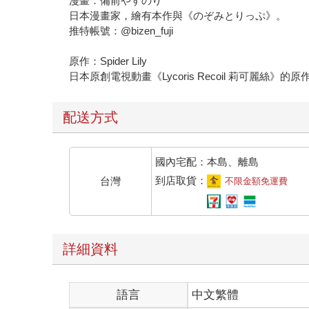
漫畫：備前やすのり
日本漫畫家，繪有本作與《のぞみとりっぷ》。
推特帳號：@bizen_fuji
原作：Spider Lily
日本原創電視動畫《Lycoris Recoil 莉可麗絲》的
配送方式
國內宅配：本島、離島
到店取貨：
台灣
不限金額免運費
詳細資料
語言
中文繁體