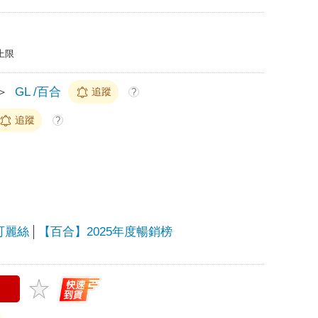
上限
＞
GL /百合
追蹤
?
追蹤
?
莉可麗絲
【百合】2025年度暢銷榜