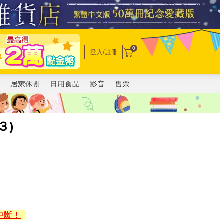
0
登入/註冊
電
居家休閒
日用食品
影音
售票
３)
中斷！