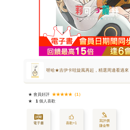
呀哈★吉伊卡哇旋風再起，精選周邊看過來
★
會員好評
★★★★★（1）
★
1
個人喜歡
寫評價
電子書
喜歡+1
賺金幣