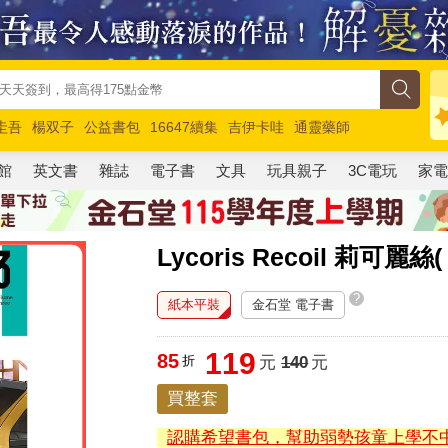
圭吾
楊双子
公益書包
16647續集
吉伊卡哇
通靈藥師
路邊攤新作
馬斯克
玩具總動員5
超慢跑
館
英文書
雜誌
電子書
文具
玩具親子
3C電玩
家
Lycoris Recoil 莉可麗絲(
?
紙本平裝
金石堂 電子書
119
85
折
元
140
元
買整套
認購希望書包，幫助弱勢孩童上學不