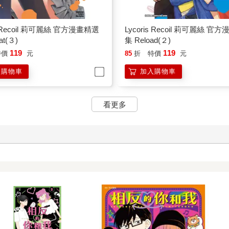
is Recoil 莉可麗絲 官方漫畫精選
Lycoris Recoil 莉可麗絲 官
at(３)
集 Reload(２)
119
119
特價
元
85
折
特價
元
入購物車
加入購物車
看更多