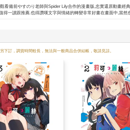
務必也起觀看備前やすのり老師與Spider Lily合作的漫畫版,忠實還
需另下訂，調貨時間較長，無法與一般商品合併結帳，敬請見諒。