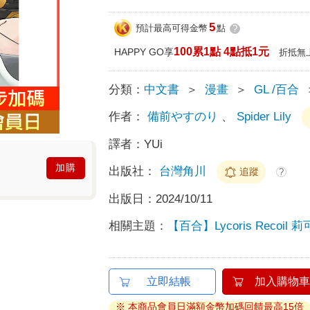
5
預計最高可得金幣
點
?
100累1點 4點抵1元
HAPPY GO享
折抵無
分類：
中文書
＞
漫畫
＞
GL /百合
作者：
備前やすのり
、
Spider Lily
譯者：
YUi
加購
出版社：
台灣角川
追蹤
?
出版日：
2024/10/11
相關主題：
【百合】Lycoris Recoil 
立即結帳
加入購物車
※ 本商品會員日滿額金幣加碼回饋最高15倍