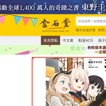
國中自修評量
東野
唯紅花綻放
奧德賽
會員獎勵
中文書
動漫ACG
親子