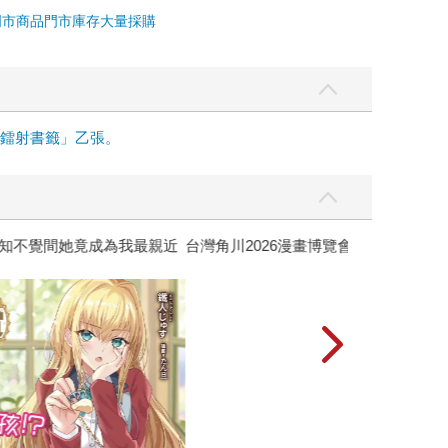
門市商品
門市庫存
大量採購
面鐳射書籤」乙張。
攻殼機動隊 (199