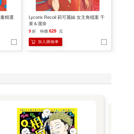
方漫畫精選
Lycoris Recoil 莉可麗絲 女主角檔案 千
束＆瀧奈
629
9
折
特價
元
加入購物車
超