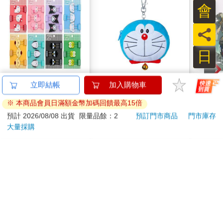
會
員
日
【日本 Sanrio 三麗
哆啦A夢大臉娃娃
台灣O
立即結帳
加入購物車
鷗】 造型長尾夾3入組
Supercard拉繩造型悠
※ 本商品會員日滿額金幣加碼回饋最高15倍
(8款可選) 凱蒂貓 Hello
遊卡【受託代銷】
399
499
69
折
特價
元
特價
元
特價
Kitty 庫洛米 布丁狗 酷
預計 2026/08/08 出貨
限量品餘：2
預訂門市商品
門市庫存
企鵝
大量採購
加入購物車
加入購物車
您可能會喜歡