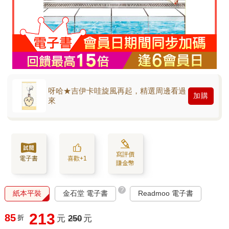
呀哈★吉伊卡哇旋風再起，精選周邊看過
加購
來
寫評價
電子書
喜歡+1
賺金幣
?
紙本平裝
金石堂 電子書
Readmoo 電子書
213
85
折
元
250
元