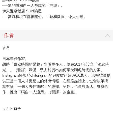
──能品嚐獨自一人放鬆的「沖繩」。
伊東溫泉飯店 SUN鳩屋
──當時和現在都很開心。「昭和懷舊」令人心動。
作者
まろ
日本專欄作家。
想將「獨處時間的樂趣」告訴更多人，便在2017年設立「獨處時
光。」（暫譯）媒體，致力於提出如何享受獨處時光的方案。
Instagram帳號@ohitorigram的追蹤數已超過6.6萬人。該帳號會提
供正是一個人才更想去的外出情報，在網路媒體上，也會執筆撰
寫有關「一個人去住旅館」的專欄。另外，也會與飯店、餐廳合
作，推出「獨自一人適用」（暫譯）的企畫。
マキヒロチ