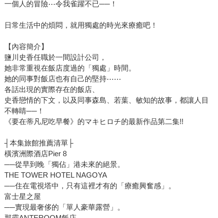
一個人的冒險⋯令我雀躍不已──！
日常生活中的煩悶，就用獨處的時光來療癒吧！
【內容簡介】
鹽川史香任職於一間設計公司，
她非常重視在飯店度過的「獨處」時間。
她的同事對飯店也有自己的堅持⋯⋯
各話出現的實際存在的飯店、
史香戀情的下文，以及同事森島、若葉、敏知的故事，都讓人目
不轉睛──！
《要在蒂凡尼吃早餐》的マキヒロチ的最新作品第二集!!
┤本集旅館推薦清單├
橫濱洲際酒店Pier 8
──從早到晚「獨佔」港未來的絕景。
THE TOWER HOTEL NAGOYA
──住在電視塔中，只有這裡才有的「療癒興奮感」。
富士星之屋
──實現最奢侈的「單人豪華露營」。
那霸ANTEROOM飯店