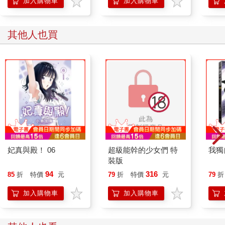
加入購物車
加入購物車
其他人也買
妃真與殿！ 06
超級能幹的少女們 特
我獨
裝版
94
316
85
折
特價
元
79
折
特價
元
79
折
加入購物車
加入購物車