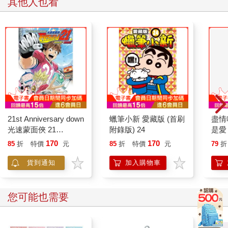
其他人也看
21st Anniversary down
蠟筆小新 愛藏版 (首刷
盡情
光速蒙面俠 21
附錄版) 24
是愛
BRAIN×BRAVE
170
170
85
折
特價
元
85
折
特價
元
79
折
貨到通知
加入購物車
您可能也需要