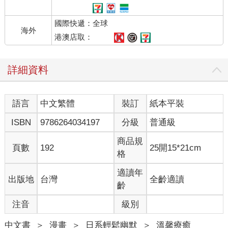
國際快遞：全球
海外
港澳店取：
詳細資料
語言
中文繁體
裝訂
紙本平裝
ISBN
9786264034197
分級
普通級
商品規
頁數
192
25開15*21cm
格
適讀年
出版地
台灣
全齡適讀
齡
注音
級別
中文書
＞
漫畫
＞
日系輕鬆幽默
＞
溫馨療癒