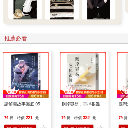
推薦必看
請解開故事謎底 05
刪掉容易，忘掉很難
臺灣
221
332
79
折
特價
元
79
折
特價
元
79
折