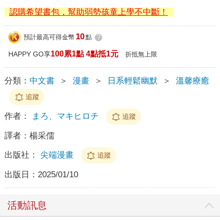
認購希望書包，幫助弱勢孩童上學不中斷！
10
預計最高可得金幣
點
?
100累1點 4點抵1元
HAPPY GO享
折抵無上限
分類：
中文書
＞
漫畫
＞
日系輕鬆幽默
＞
溫馨療癒
追蹤
作者：
まろ、マキヒロチ
追蹤
譯者：
楊采儒
出版社：
尖端漫畫
追蹤
出版日：
2025/01/10
活動訊息