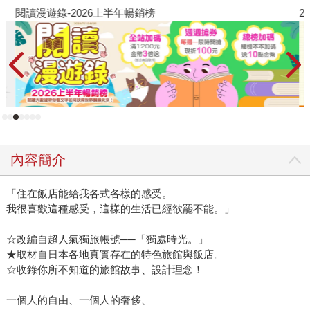
閱讀漫遊錄-2026上半年暢銷榜
2
內容簡介
「住在飯店能給我各式各樣的感受。
我很喜歡這種感受，這樣的生活已經欲罷不能。」
☆改編自超人氣獨旅帳號──「獨處時光。」
★取材自日本各地真實存在的特色旅館與飯店。
☆收錄你所不知道的旅館故事、設計理念！
一個人的自由、一個人的奢侈、