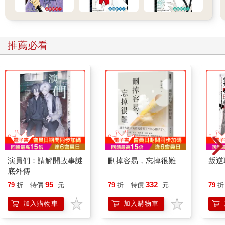
推薦必看
演員們：請解開故事謎
刪掉容易，忘掉很難
叛逆
底外傳
95
332
79
折
特價
元
79
折
特價
元
79
折
加入購物車
加入購物車