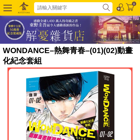
0
WONDANCE–熱舞青春–(01)(02)動畫
化紀念套組