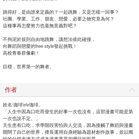
跳得好，是由誰來定義的？一起跳舞，又是怎樣一回事？
社團、學業、工作、朋友、戀愛，必要之物究竟為何？
這種事再怎麼努力也毫無意義對吧？
不拘泥於規則自由地跳舞，讓想法彼此碰撞，
向舞蹈與戀愛的free style發起挑戰！
高校青春群像劇！
目標，世界第一的舞者。
作者
姓名:珈琲\n\r珈琲。
「人生中因為口吃而發生的好事一次也沒有，這部漫畫可能是第
一次也說不定。」
天生患有口吃，求學階段害怕與人交流，因為接觸了舞蹈與漫畫
開闊了自己的世界，擅長運用自身經驗為題材創作故事，並以獨
特的分鏡表達方式成為漫畫界眾所矚目的新星。