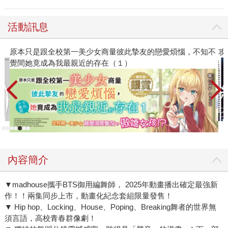
活動訊息
原本只是跟全校第一美少女商量彼此摯友的戀愛煩惱，不知不
攻
覺間她竟成為我最親近的存在（１）
內容簡介
▼madhouse攜手BTS御用編舞師， 2025年動畫播出確定最強新
作！！兩集同步上市，動畫化紀念套組限量發售！
▼ Hip hop、Locking、House、Poping、Breaking舞者的世界無
須言語，高校青春群像劇！