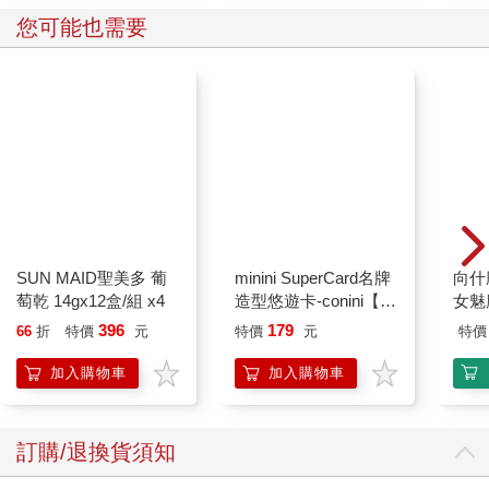
您可能也需要
SUN MAID聖美多 葡
minini SuperCard名牌
向什
萄乾 14gx12盒/組 x4
造型悠遊卡-conini【受
女魅
託代銷】
396
179
66
折
特價
元
特價
元
特價
加入購物車
加入購物車
訂購/退換貨須知