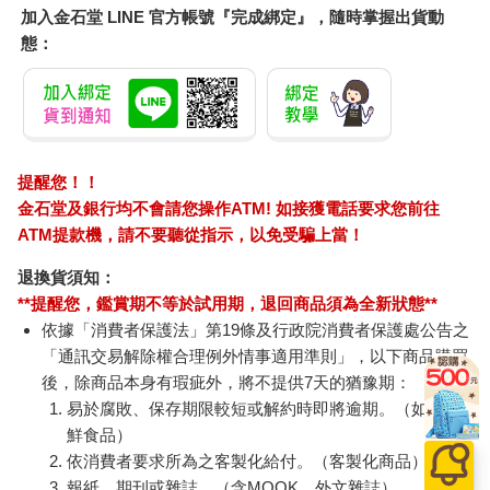
加入金石堂 LINE 官方帳號『完成綁定』，隨時掌握出貨動
態：
提醒您！！
金石堂及銀行均不會請您操作ATM! 如接獲電話要求您前往
ATM提款機，請不要聽從指示，以免受騙上當！
退換貨須知：
**提醒您，鑑賞期不等於試用期，退回商品須為全新狀態**
依據「消費者保護法」第19條及行政院消費者保護處公告之
「通訊交易解除權合理例外情事適用準則」，以下商品購買
後，除商品本身有瑕疵外，將不提供7天的猶豫期：
易於腐敗、保存期限較短或解約時即將逾期。（如：生
鮮食品）
依消費者要求所為之客製化給付。（客製化商品）
報紙、期刊或雜誌。（含MOOK、外文雜誌）