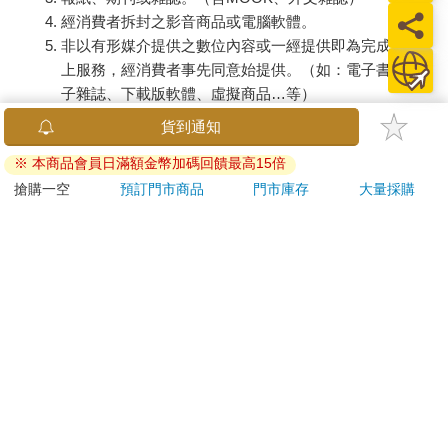
經消費者拆封之影音商品或電腦軟體。
非以有形媒介提供之數位內容或一經提供即為完成之線
上服務，經消費者事先同意始提供。（如：電子書、電
子雜誌、下載版軟體、虛擬商品…等）
已拆封之個人衛生用品。（如：內衣褲、刮鬍刀、除毛
貨到通知
刀…等）
※ 本商品會員日滿額金幣加碼回饋最高15倍
若非上列種類商品，均享有到貨7天的猶豫期（含例假
日）。
搶購一空
預訂門市商品
門市庫存
大量採購
辦理退換貨時，商品（組合商品恕無法接受單獨退貨）必須
是您收到商品時的原始狀態（包含商品本體、配件、贈品、
保證書、所有附隨資料文件及原廠內外包裝…等），請勿直
接使用原廠包裝寄送，或於原廠包裝上黏貼紙張或書寫文
字。
退回商品若無法回復原狀，將請您負擔回復原狀所需費用，
嚴重時將影響您的退貨權益。