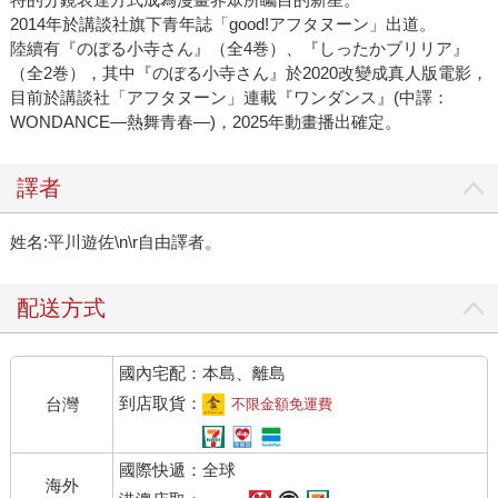
2014年於講談社旗下青年誌「good!アフタヌーン」出道。
陸續有『のぼる小寺さん』（全4巻）、『しったかブリリア』
（全2巻），其中『のぼる小寺さん』於2020改變成真人版電影，
目前於講談社「アフタヌーン」連載『ワンダンス』(中譯：
WONDANCE—熱舞青春—)，2025年動畫播出確定。
譯者
姓名:平川遊佐\n\r自由譯者。
配送方式
國內宅配：本島、離島
到店取貨：
台灣
不限金額免運費
國際快遞：全球
海外