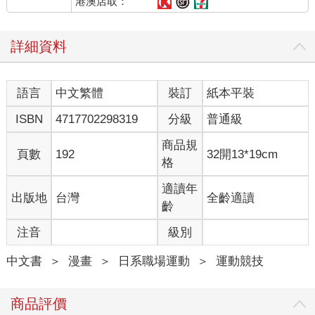
港澳店取：
詳細資料
語言
中文繁體
裝訂
紙本平裝
ISBN
4717702298319
分級
普通級
商品規
頁數
192
32開13*19cm
格
適讀年
出版地
台灣
全齡適讀
齡
注音
級別
中文書
＞
漫畫
＞
日系職場運動
＞
運動競技
商品評價