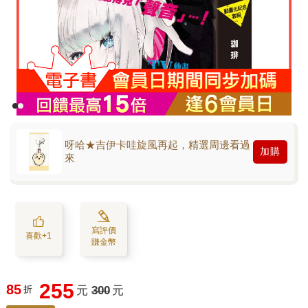
呀哈★吉伊卡哇旋風再起，精選周邊看過
加購
來
寫評價
喜歡+1
賺金幣
255
85
折
元
300
元