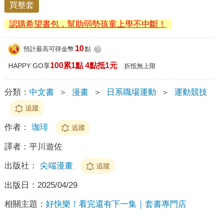
買整套
認購希望書包，幫助弱勢孩童上學不中斷！
10
預計最高可得金幣
點
?
100累1點 4點抵1元
HAPPY GO享
折抵無上限
分類：
中文書
＞
漫畫
＞
日系職場運動
＞
運動競技
追蹤
作者：
珈琲
追蹤
譯者：
平川遊佐
出版社：
尖端漫畫
追蹤
出版日：
2025/04/29
相關主題：
好快樂！看完還有下一集｜套書專門店