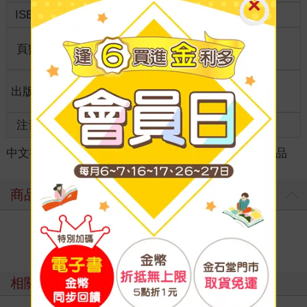
ISBN
4711289625391
分級
普通級
商品規
頁數
1
7*5.5*0.1
格
適讀年
出版地
台灣
全齡適讀
齡
注音
級別
中文書
＞
漫畫
＞
周邊/畫冊/攻略
＞
日系動漫精品
商品評價
寫評價
相關主題