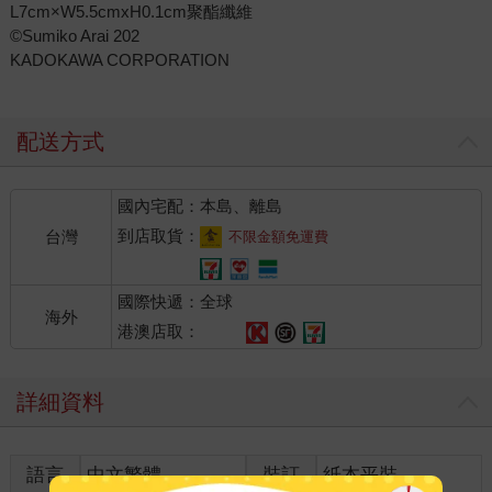
L7cm×W5.5cmxH0.1cm聚酯纖維
©Sumiko Arai 202
KADOKAWA CORPORATION
配送方式
國內宅配：本島、離島
到店取貨：
台灣
不限金額免運費
國際快遞：全球
海外
港澳店取：
詳細資料
語言
中文繁體
裝訂
紙本平裝