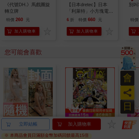
《代號DH.》馬戲團旋
【日本dretec】日本
別叫
轉立牌
「利萊特」小方塊電子
式溫濕度計-白色(O-
260
660
特價
元
6
折
特價
元
特價
451WT)
加入購物車
加入購物車
您可能會喜歡
會
員
日
誘惑誌SEXY BODY
ONE PIECE航海王
別觸
立即結帳
加入購物車
2026第112期7月號(兩
(首刷限定版) 114
度-
※ 本商品會員日滿額金幣加碼回饋最高15倍
款封面-不挑款隨機出
284
123
特價
元
85
折
特價
元
79
折
299