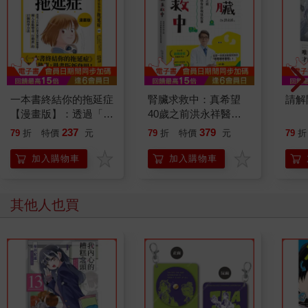
一本書終結你的拖延症
腎臟求救中：真希望
請解
【漫畫版】：透過「小
40歲之前洪永祥醫師
行動」打開大腦的行動
就告訴我這些事
237
379
79
折
特價
元
79
折
特價
元
79
折
開關，懶人也能變身
「行動派」的37個科
加入購物車
加入購物車
學方法
其他人也買