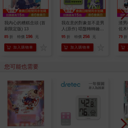
我內心的糟糕念頭 (首
我在意的對象並不是男
渣男
刷限定版) 13
人(原作) 唱盤轉轉鑰匙
佐木
圈 B
196
256
85
折
特價
元
95
折
特價
元
79
折
加入購物車
加入購物車
您可能也需要