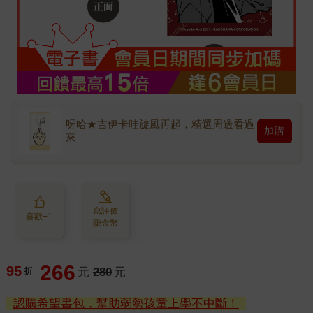
呀哈★吉伊卡哇旋風再起，精選周邊看過
加購
來
寫評價
喜歡+1
賺金幣
266
95
折
元
280
元
認購希望書包，幫助弱勢孩童上學不中斷！