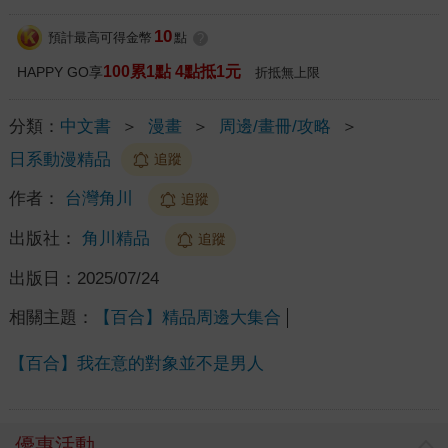
10
預計最高可得金幣
點
?
100累1點 4點抵1元
HAPPY GO享
折抵無上限
分類：
中文書
＞
漫畫
＞
周邊/畫冊/攻略
＞
日系動漫精品
追蹤
作者：
台灣角川
追蹤
出版社：
角川精品
追蹤
出版日：
2025/07/24
相關主題：
【百合】精品周邊大集合
【百合】我在意的對象並不是男人
優惠活動