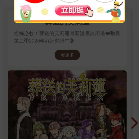
葬送的芙莉蓮
粉絲必收！葬送的芙莉蓮最新漫畫與周邊❤️動畫
第二季2026年好評熱播中🎬
看更多