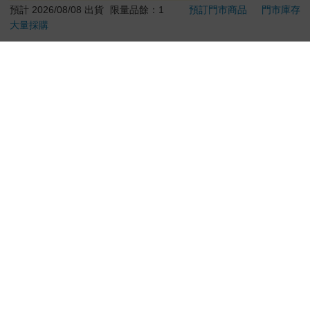
貨)
預計 2026/08/08 出貨
限量品餘：1
預訂門市商品
門市庫存
大量採購
加入購物車
加入購物車
訂購/退換貨須知
加入金石堂 LINE 官方帳號『完成綁定』，隨時掌握出貨動
態：
提醒您！！
金石堂及銀行均不會請您操作ATM! 如接獲電話要求您前往
ATM提款機，請不要聽從指示，以免受騙上當！
退換貨須知：
**提醒您，鑑賞期不等於試用期，退回商品須為全新狀態**
依據「消費者保護法」第19條及行政院消費者保護處公告之