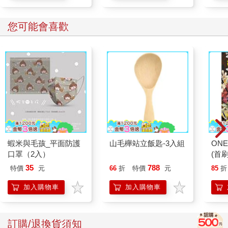
您可能會喜歡
蝦米與毛孩_平面防護
山毛櫸站立飯匙-3入組
ONE
口罩（2入）
(首刷
35
788
特價
元
66
折
特價
元
85
折
加入購物車
加入購物車
訂購/退換貨須知