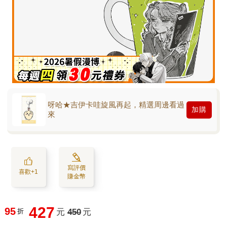
呀哈★吉伊卡哇旋風再起，精選周邊看過
加購
來
寫評價
喜歡+1
賺金幣
427
95
折
元
450
元