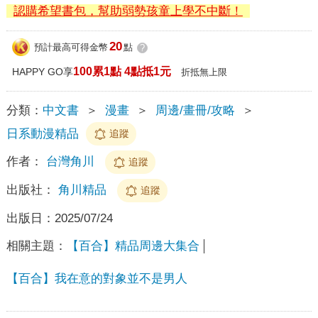
認購希望書包，幫助弱勢孩童上學不中斷！
20
預計最高可得金幣
點
?
100累1點 4點抵1元
HAPPY GO享
折抵無上限
分類：
中文書
＞
漫畫
＞
周邊/畫冊/攻略
＞
日系動漫精品
追蹤
作者：
台灣角川
追蹤
出版社：
角川精品
追蹤
出版日：
2025/07/24
相關主題：
【百合】精品周邊大集合
【百合】我在意的對象並不是男人