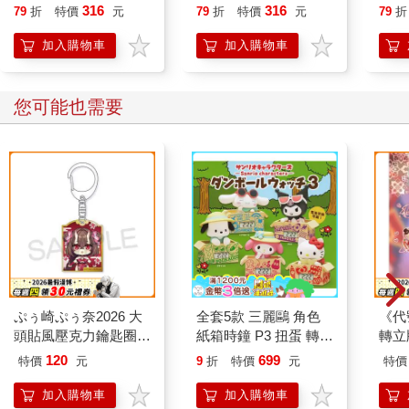
誰都能自在相處
316
316
79
折
特價
元
79
折
特價
元
79
折
加入購物車
加入購物車
您可能也需要
ぷぅ崎ぷぅ奈2026 大
全套5款 三麗鷗 角色
《代
頭貼風壓克力鑰匙圈-
紙箱時鐘 P3 扭蛋 轉蛋
轉立
Q版楓旗袍ver
電子鐘 凱蒂貓 美樂蒂
120
699
特價
元
9
折
特價
元
特價
酷洛米 帕恰狗 大耳狗
KITAN 奇譚
加入購物車
加入購物車