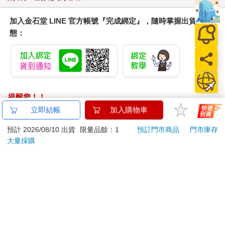
加入金石堂 LINE 官方帳號『完成綁定』，隨時掌握出貨動
態：
提醒您！！
金石堂及銀行均不會請您操作ATM! 如接獲電話要求您前往
立即結帳
加入購物車
ATM提款機，請不要聽從指示，以免受騙上當！
預計 2026/08/10 出貨
限量品餘：1
預訂門市商品
門市庫存
退換貨須知：
大量採購
**提醒您，鑑賞期不等於試用期，退回商品須為全新狀態**
依據「消費者保護法」第19條及行政院消費者保護處公告之
「通訊交易解除權合理例外情事適用準則」，以下商品購買
後，除商品本身有瑕疵外，將不提供7天的猶豫期：
易於腐敗、保存期限較短或解約時即將逾期。（如：生
鮮食品）
依消費者要求所為之客製化給付。（客製化商品）