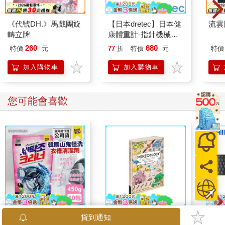
《代號DH.》馬戲團旋
【日本dretec】日本健
流雲
轉立牌
康體重計-指針機械式-
灰色(BS-306GYKO)
260
680
特價
元
77
折
特價
元
特價
加入購物車
加入購物車
您可能會喜歡
韓國SANDOKKAEBI
Pokecology an
PHI
貨到通知