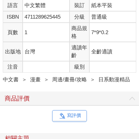
語言
中文繁體
裝訂
紙本平裝
ISBN
4711289625445
分級
普通級
商品規
頁數
1
7*9*0.2
格
適讀年
出版地
台灣
全齡適讀
齡
注音
級別
中文書
＞
漫畫
＞
周邊/畫冊/攻略
＞
日系動漫精品
商品評價
寫評價
相關主題