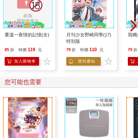
重溫一夜情的記憶(全)
月刊少女野崎同學(17)
我獨
特別版
119
110
85
折
特價
元
79
折
特價
元
79
折
加入購物車
貨到通知
您可能也需要