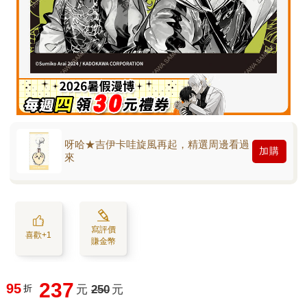
呀哈★吉伊卡哇旋風再起，精選周邊看過
加購
來
寫評價
喜歡+1
賺金幣
237
95
折
元
250
元