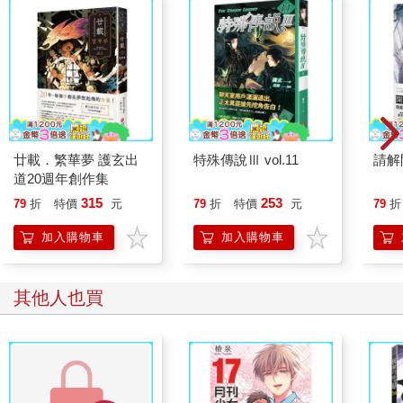
廿載．繁華夢 護玄出
特殊傳說Ⅲ vol.11
請解
道20週年創作集
315
253
79
折
特價
元
79
折
特價
元
79
折
加入購物車
加入購物車
其他人也買