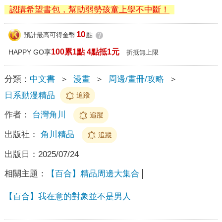
認購希望書包，幫助弱勢孩童上學不中斷！
10
預計最高可得金幣
點
?
100累1點 4點抵1元
HAPPY GO享
折抵無上限
分類：
中文書
＞
漫畫
＞
周邊/畫冊/攻略
＞
日系動漫精品
追蹤
作者：
台灣角川
追蹤
出版社：
角川精品
追蹤
出版日：
2025/07/24
相關主題：
【百合】精品周邊大集合
【百合】我在意的對象並不是男人