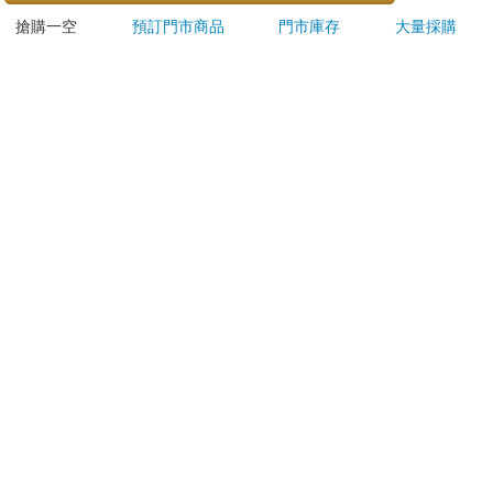
山鬼怪 洗衣槽清潔劑
Illustrated Guide to
鍵盤滑
搶購一空
預訂門市商品
門市庫存
大量採購
450公克-10包組
Pokemon Ecology
591
513
59
折
特價
元
9
折
特價
元
499
(Pokemon Pikachu
Press)
加入購物車
加入購物車
訂購/退換貨須知
加入金石堂 LINE 官方帳號『完成綁定』，隨時掌握出貨動
態：
提醒您！！
金石堂及銀行均不會請您操作ATM! 如接獲電話要求您前往
ATM提款機，請不要聽從指示，以免受騙上當！
退換貨須知：