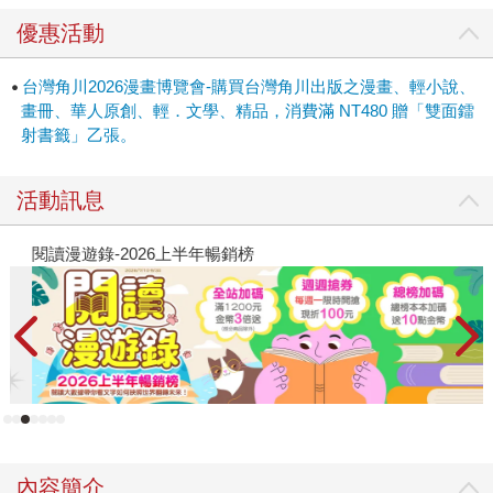
優惠活動
台灣角川2026漫畫博覽會-購買台灣角川出版之漫畫、輕小說、
畫冊、華人原創、輕．文學、精品，消費滿 NT480 贈「雙面鐳
射書籤」乙張。
活動訊息
閱讀漫遊錄-2026上半年暢銷榜
2
內容簡介