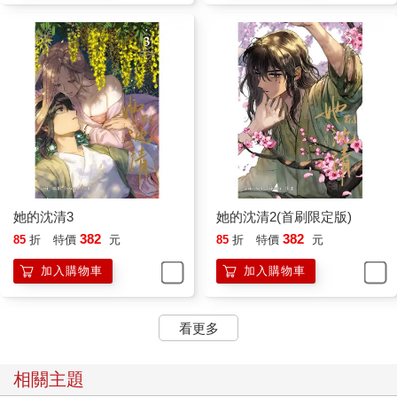
她的沈清3
她的沈清2(首刷限定版)
382
382
85
折
特價
元
85
折
特價
元
加入購物車
加入購物車
看更多
相關主題