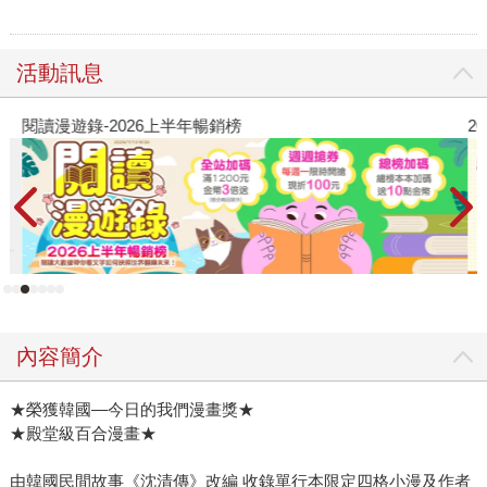
活動訊息
閱讀漫遊錄-2026上半年暢銷榜
2
內容簡介
★榮獲韓國—今日的我們漫畫獎★
★殿堂級百合漫畫★
由韓國民間故事《沈清傳》改編 收錄單行本限定四格小漫及作者