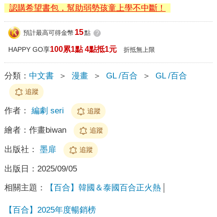
認購希望書包，幫助弱勢孩童上學不中斷！
15
預計最高可得金幣
點
?
100累1點 4點抵1元
HAPPY GO享
折抵無上限
分類：
中文書
＞
漫畫
＞
GL /百合
＞
GL /百合
追蹤
作者：
編劇 seri
追蹤
繪者：
作畫biwan
追蹤
出版社：
墨扉
追蹤
出版日：
2025/09/05
相關主題：
【百合】韓國＆泰國百合正火熱
【百合】2025年度暢銷榜