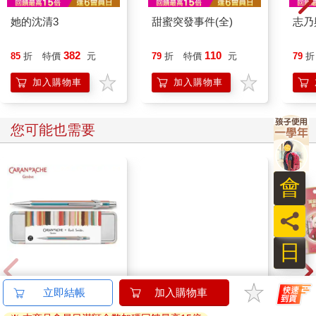
她的沈清3
甜蜜突發事件(全)
志乃
382
110
85
折
特價
元
79
折
特價
元
79
折
加入購物車
加入購物車
您可能也需要
會
員
日
卡達CARAN D'ACHE
【aircolor】雲朵系
黃金
立即結帳
加入購物車
849 Paul Smith 自動鉛
35W全能充行動電源
(千束