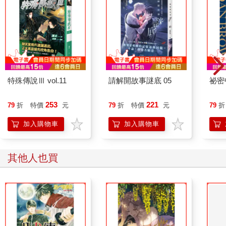
特殊傳說Ⅲ vol.11
請解開故事謎底 05
祕密
253
221
79
折
特價
元
79
折
特價
元
79
折
加入購物車
加入購物車
其他人也買