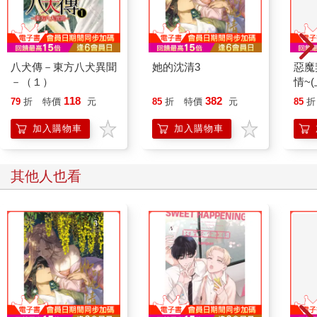
八犬傳－東方八犬異聞
她的沈清3
惡魔
－（１）
情~(
118
382
79
折
特價
元
85
折
特價
元
85
折
加入購物車
加入購物車
其他人也看