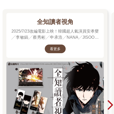
全知讀者視角
2025/7/23改編電影上映！韓國超人氣演員安孝燮
╱李敏鎬╱蔡秀彬╱申承浩╱NANA╱JISOO領
銜主演！進電影院前，先看原著才能當全知讀
看更多
者！