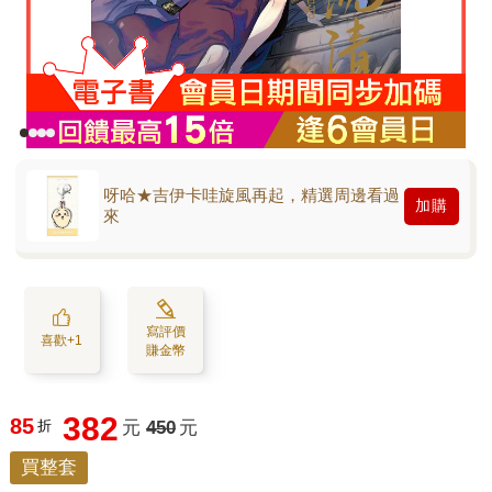
呀哈★吉伊卡哇旋風再起，精選周邊看過
加購
來
寫評價
喜歡+1
賺金幣
382
85
折
元
450
元
買整套