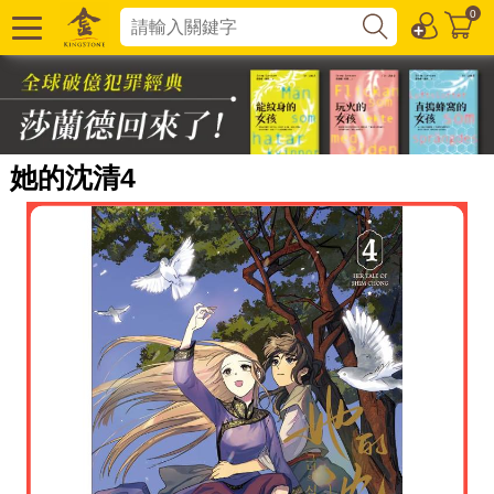
0
她的沈清4