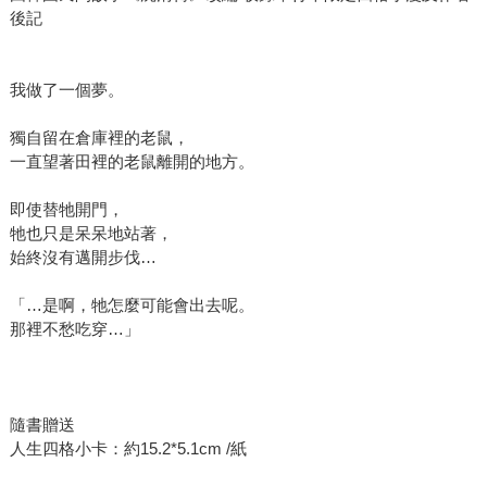
後記
我做了一個夢。
獨自留在倉庫裡的老鼠，
一直望著田裡的老鼠離開的地方。
即使替牠開門，
牠也只是呆呆地站著，
始終沒有邁開步伐…
「…是啊，牠怎麼可能會出去呢。
那裡不愁吃穿…」
隨書贈送
人生四格小卡：約15.2*5.1cm /紙