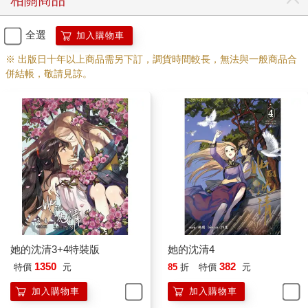
相關商品
全選
加入購物車
※ 出版日十年以上商品需另下訂，調貨時間較長，無法與一般商品合
併結帳，敬請見諒。
她的沈清3+4特裝版
她的沈清4
1350
382
特價
元
85
折
特價
元
加入購物車
加入購物車