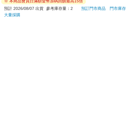
※ 本商品會員日滿額金幣加碼回饋最高15倍
筆 ED.5 條紋銀
10000mAh(有標示Wh)
2560
1980
特價
元
特價
元
特價
2190
預計 2026/08/07 出貨
參考庫存量：2
預訂門市商品
門市庫存
大量採購
加入購物車
加入購物車
您可能會喜歡
吉伊卡哇 可愛小貼紙-
【KINYO】Penna系
20
黃
列-輕量高效導熱不沾
組／
平煎鍋30cm
38
999
95
折
特價
元
56
折
特價
元
51
折
加入購物車
加入購物車