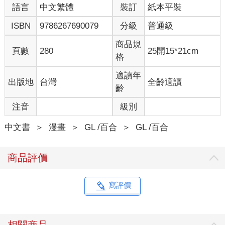
語言
中文繁體
裝訂
紙本平裝
ISBN
9786267690079
分級
普通級
商品規
頁數
280
25開15*21cm
格
適讀年
出版地
台灣
全齡適讀
齡
注音
級別
中文書
＞
漫畫
＞
GL /百合
＞
GL /百合
商品評價
寫評價