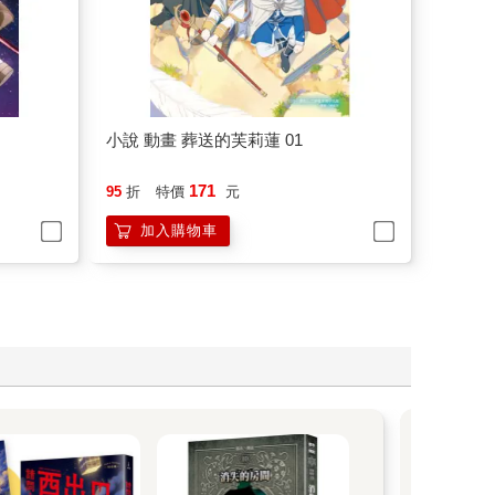
小說 動畫 葬送的芙莉蓮 01
171
95
折
特價
元
加入購物車