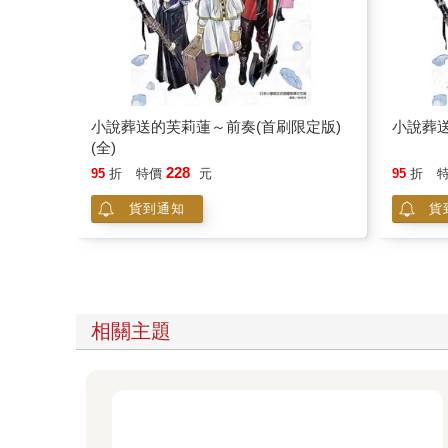
小說葬送的芙莉蓮～前奏(首刷限定版)
小說葬送
(全)
228
95
折
特價
元
95
折
貨到通知
貨
相關主題