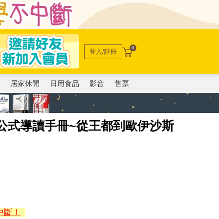
0
登入/註冊
電
居家休閒
日用食品
影音
售票
公式導讀手冊~從王都到歐伊沙斯
中斷！