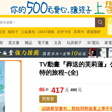
圭吾
楊双子
公益書包
16647續集
吉伊卡哇
高希均
通靈藥師
路邊攤新作
馬斯克
玩具總動員5
超慢跑
館
英文書
雜誌
電子書
文具
玩具親子
3C電玩
家
TV動畫『葬送的芙莉蓮』
特的旅程~(全)
417
85
折
元
490
元
買整套
認購希望書包，幫助弱勢孩童上學不