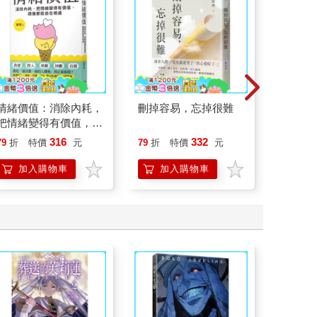
情緒價值：消除內耗，
刪掉容易，忘掉很難
叛逆玩家
把情緒變得有價值，跟
誰都能自在相處
316
332
79
折
特價
元
79
折
特價
元
79
折
加入購物車
加入購物車
加