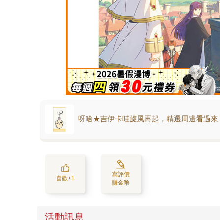
呀哈★吉伊卡哇旋風再起，精選周邊看過來
寫評價
喜歡+1
賺金幣
活動訊息