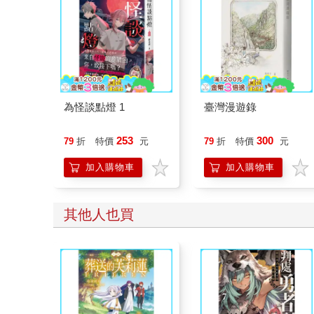
為怪談點燈 1
臺灣漫遊錄
253
300
79
折
特價
元
79
折
特價
元
加入購物車
加入購物車
其他人也買