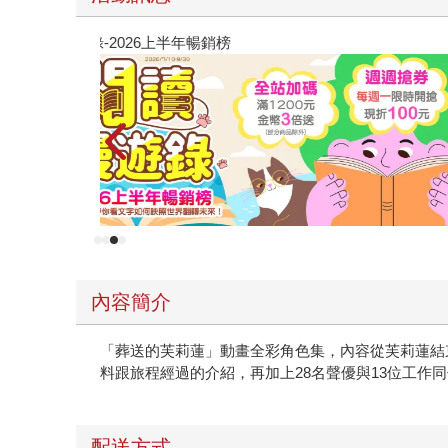
原本只是跟全校第一美少女商量彼此摯友的戀愛煩
的存在（１）
內容簡介
「葬送的芙莉蓮」動畫全彩角色集，內容從芙莉蓮結
料跟旅程經過的介紹，再加上28名聲優與13位工作
配送方式