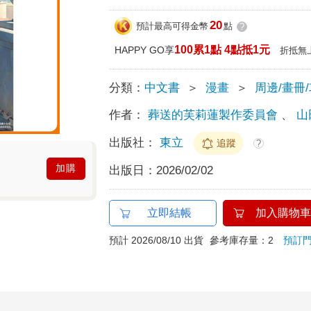
20
預計最高可得金幣
點
?
100累1點 4點抵1元
HAPPY GO享
折抵無
分類：
中文書
＞
漫畫
＞
周邊/畫冊
作者：
葬送的芙莉蓮製作委員會
、
山
出版社：
東立
追蹤
?
加購
出版日：
2026/02/02
立即結帳
加入購物車
預計 2026/08/10 出貨
參考庫存量：2
預訂