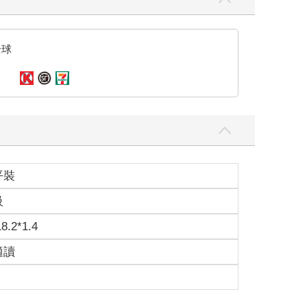
全球
平裝
級
18.2*1.4
適讀