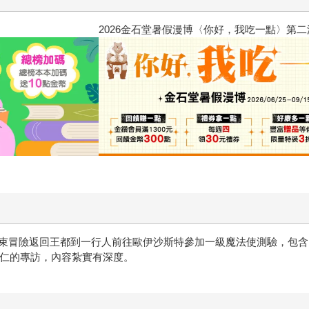
惱，不知不覺間她竟成為我最親近
攻殼機動隊 (1995) 4K數位修復版
束冒險返回王都到一行人前往歐伊沙斯特參加一級魔法使測驗，包含
同仁的專訪，內容紮實有深度。