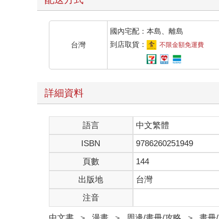
國內宅配：本島、離島
到店取貨：
台灣
不限金額免運費
詳細資料
語言
中文繁體
ISBN
9786260251949
頁數
144
出版地
台灣
注音
中文書
＞
漫畫
＞
周邊/畫冊/攻略
＞
畫冊