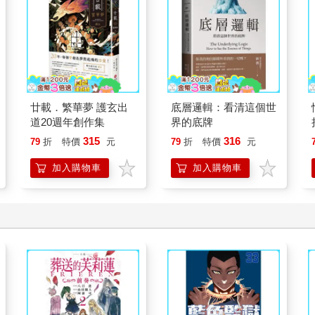
廿載．繁華夢 護玄出
底層邏輯：看清這個世
道20週年創作集
界的底牌
315
316
79
折
特價
元
79
折
特價
元
加入購物車
加入購物車