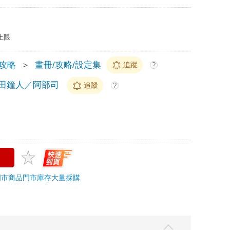
上限
/攻略
＞
畫冊/攻略/設定集
追蹤
?
田鐘人／阿部司
追蹤
?
門市商品
門市庫存
大量採購