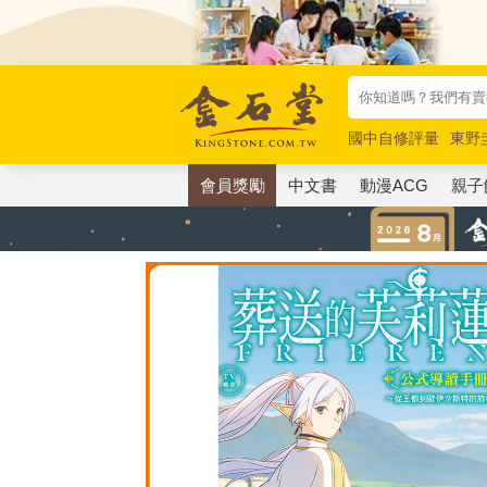
國中自修評量
東野
唯紅花綻放
奧德賽
會員獎勵
中文書
動漫ACG
親子