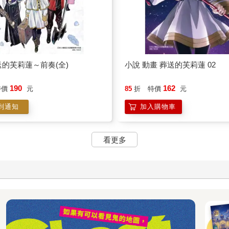
的芙莉蓮～前奏(全)
小說 動畫 葬送的芙莉蓮 02
190
162
特價
元
85
折
特價
元
到通知
加入購物車
看更多