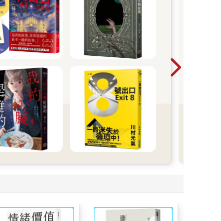
20
一人
我。
妳說
一個
「阿
的少