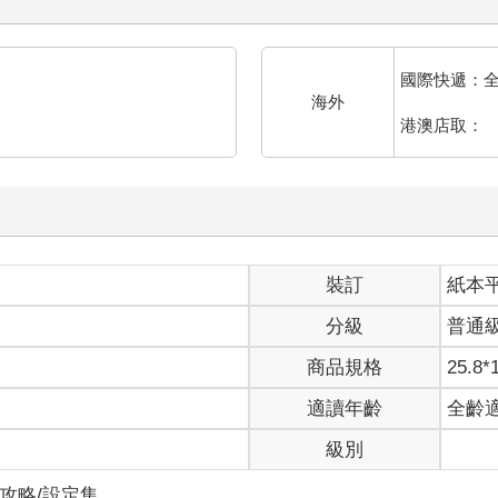
國際快遞：
海外
港澳店取：
裝訂
紙本
分級
普通
商品規格
25.8*
適讀年齡
全齡
級別
/攻略/設定集