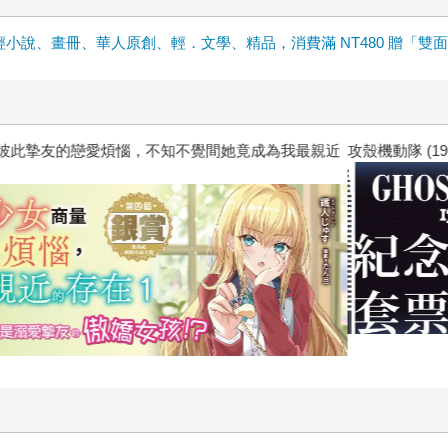
輕小說、畫冊、華人原創、輕．文學、精品，消費滿 NT480 贈「雙
惱，不知不覺間她竟成為我最親近
攻殼機動隊 (1995) 4K數位修復版