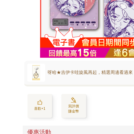
呀哈★吉伊卡哇旋風再起，精選周邊看過來
寫評價
喜歡+1
賺金幣
優惠活動