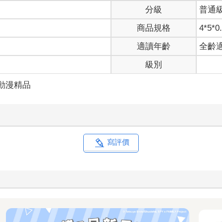
分級
普通
商品規格
4*5*0
適讀年齡
全齡
級別
動漫精品
寫評價