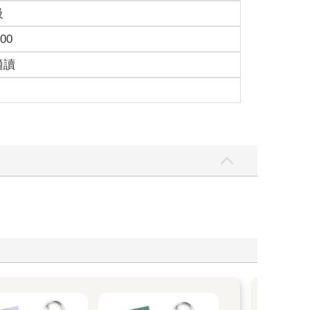
級
.00
適讀