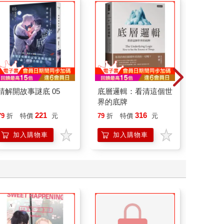
請解開故事謎底 05
底層邏輯：看清這個世
臺灣漫
界的底牌
221
316
79
折
特價
元
79
折
特價
元
79
折
加入購物車
加入購物車
加