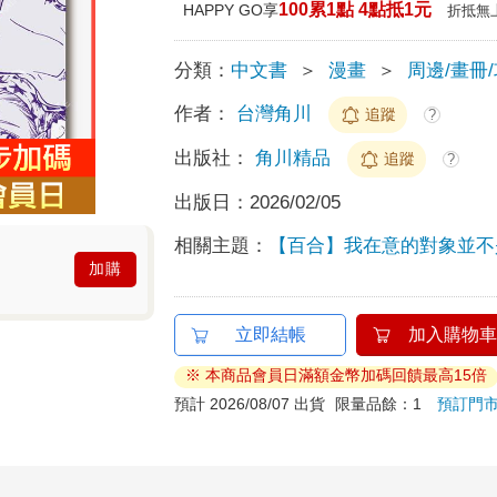
100累1點 4點抵1元
HAPPY GO享
折抵無
分類：
中文書
＞
漫畫
＞
周邊/畫冊
作者：
台灣角川
追蹤
?
出版社：
角川精品
追蹤
?
出版日：
2026/02/05
相關主題：
【百合】我在意的對象並不
加購
立即結帳
加入購物車
※ 本商品會員日滿額金幣加碼回饋最高15倍
預計 2026/08/07 出貨
限量品餘：1
預訂門