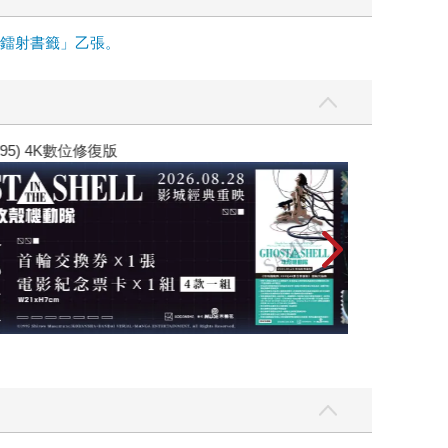
面鐳射書籤」乙張。
黃色書刊回來了