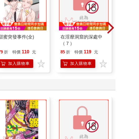
甜蜜突發事件(全)
在淫靡洞窟的深處中
妹妹覺
（７）
很麻煩(0
110
119
79
折
特價
元
85
折
特價
元
79
折
加入購物車
加入購物車
加