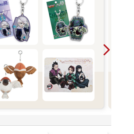
漫
動漫
裡挖