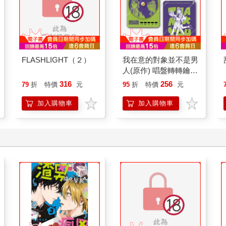
FLASHLIGHT（２）
我在意的對象並不是男
人(原作) 唱盤轉轉鑰匙
圈 B
316
256
79
折
特價
元
95
折
特價
元
加入購物車
加入購物車