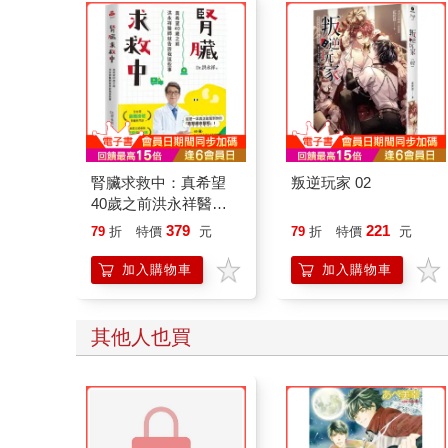
腎臟求救中：真希望
叛逆玩家 02
40歲之前洪永祥醫師
就告訴我這些事
379
221
79
折
特價
元
79
折
特價
元
加入購物車
加入購物車
其他人也買