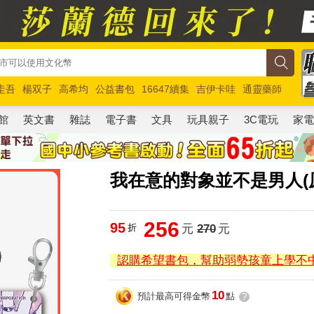
圭吾
楊双子
高希均
公益書包
16647續集
吉伊卡哇
通靈藥師
路邊攤新作
馬斯克
玩具總動員5
超慢跑
館
英文書
雜誌
電子書
文具
玩具親子
3C電玩
家
我在意的對象並不是男人(原
256
95
折
元
270
元
認購希望書包，幫助弱勢孩童上學不
10
預計最高可得金幣
點
?