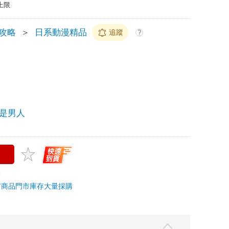
上限
/攻略
＞
日系動漫精品
追蹤
?
是男人
市商品
門市庫存
大量採購