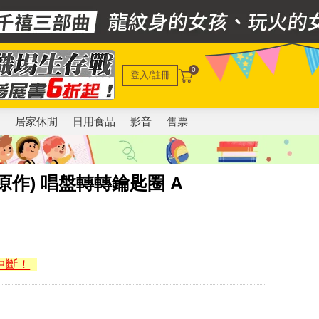
0
登入/註冊
電
居家休閒
日用食品
影音
售票
作) 唱盤轉轉鑰匙圈 A
中斷！