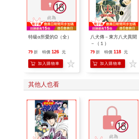
特級α所愛的Ω（全）
八犬傳－東方八犬異聞
－（１）
126
118
79
折
特價
元
79
折
特價
元
加入購物車
加入購物車
其他人也看