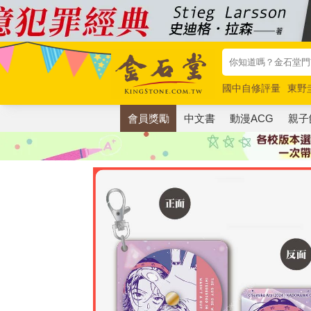
國中自修評量
東野
唯紅花綻放
奧德賽
會員獎勵
中文書
動漫ACG
親子