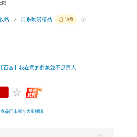
上限
/攻略
＞
日系動漫精品
追蹤
?
【百合】我在意的對象並不是男人
市商品
門市庫存
大量採購