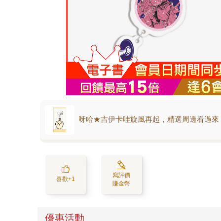
呀哈★吉伊卡哇旋風再起，精選周邊看過來
寫評價
喜歡+1
賺金幣
優惠活動