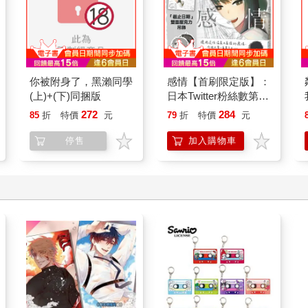
我在意的對象並不是男
月刊少女野崎同學(17)
人(原作) 唱盤轉轉鑰匙
圈 B
256
110
95
折
特價
元
79
折
特價
元
加入購物車
加入購物車