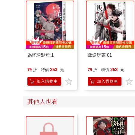
為怪談點燈 1
叛逆玩家 01
253
253
79
折
特價
元
79
折
特價
元
加入購物車
加入購物車
其他人也買