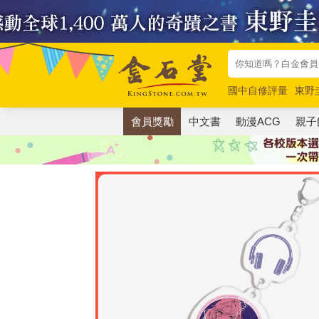
國中自修評量
東野
唯紅花綻放
奧德賽
會員獎勵
中文書
動漫ACG
親子