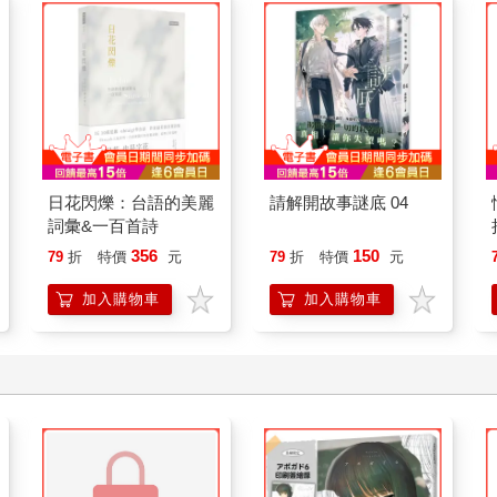
日花閃爍：台語的美麗
請解開故事謎底 04
詞彙&一百首詩
356
150
79
折
特價
元
79
折
特價
元
加入購物車
加入購物車