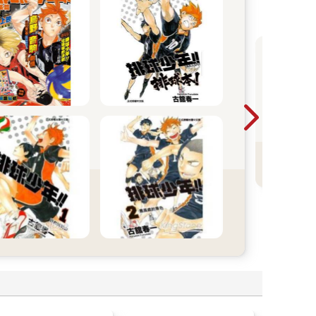
《
人
本
看
經