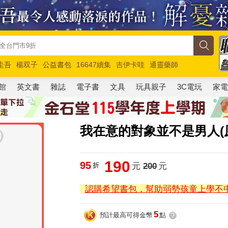
圭吾
楊双子
公益書包
16647續集
吉伊卡哇
通靈藥師
路邊攤新作
馬斯克
玩具總動員5
超慢跑
館
英文書
雜誌
電子書
文具
玩具親子
3C電玩
家
我在意的對象並不是男人(原
190
95
折
元
200
元
認購希望書包，幫助弱勢孩童上學不
5
預計最高可得金幣
點
?