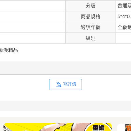
分級
普通
商品規格
5*4*0
適讀年齡
全齡
級別
動漫精品
寫評價