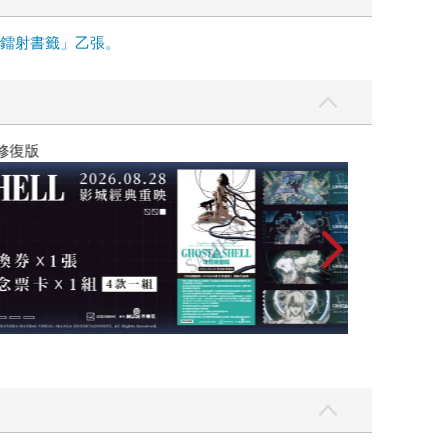
面鐳射書籤」乙張。
黃色書刊回來了