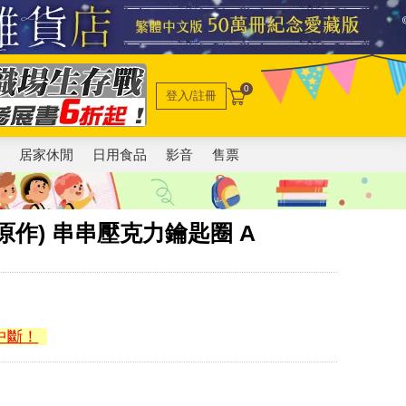
0
登入/註冊
電
居家休閒
日用食品
影音
售票
作) 串串壓克力鑰匙圈 A
中斷！