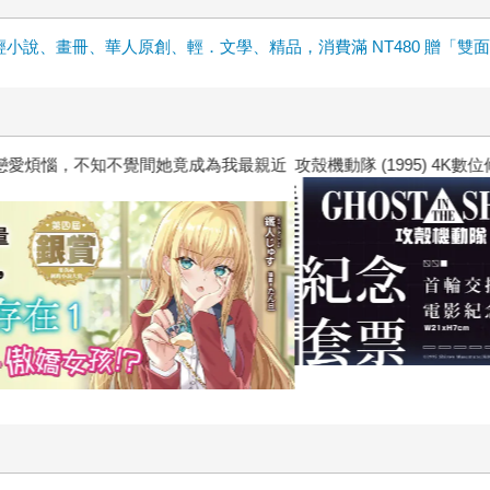
輕小說、畫冊、華人原創、輕．文學、精品，消費滿 NT480 贈「雙
惱，不知不覺間她竟成為我最親近
攻殼機動隊 (1995) 4K數位修復版