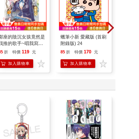
極樂街(06)
去家庭餐廳吧。(下)
無節操☆B
版) 06
127
128
85
折
特價
元
85
折
特價
元
85
折
加入購物車
加入購物車
加