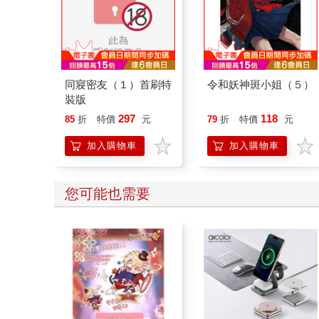
今泉家似乎已經被辣妹
我在意的對象並不是男
們當成玩樂窩給徹底霸
人(原作) 唱盤轉轉鑰匙
佔了B
圈 A
474
256
79
折
特價
元
95
折
特價
元
加入購物車
加入購物車
其他人也看