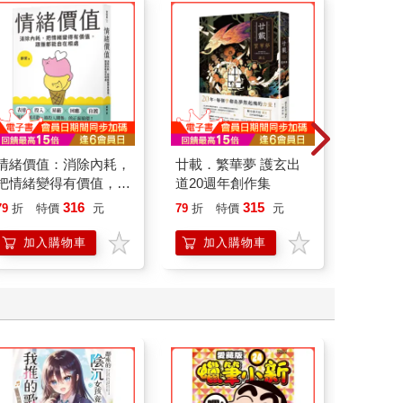
情緒價值：消除內耗，
廿載．繁華夢 護玄出
怪奇微
把情緒變得有價值，跟
道20週年創作集
誰都能自在相處
316
315
79
折
特價
元
79
折
特價
元
79
折
加入購物車
加入購物車
加