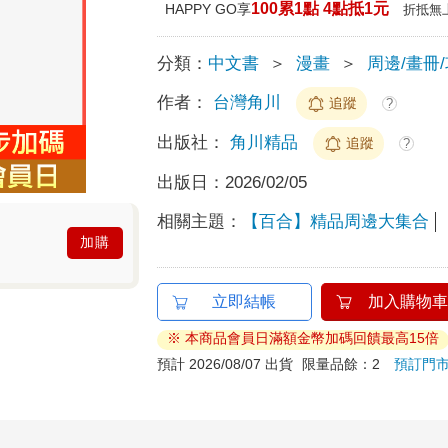
100累1點 4點抵1元
HAPPY GO享
折抵無
分類：
中文書
＞
漫畫
＞
周邊/畫冊
作者：
台灣角川
追蹤
?
出版社：
角川精品
追蹤
?
出版日：
2026/02/05
相關主題：
【百合】精品周邊大集合
加購
立即結帳
加入購物車
※ 本商品會員日滿額金幣加碼回饋最高15倍
預計 2026/08/07 出貨
限量品餘：2
預訂門