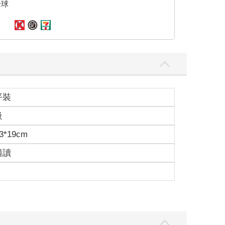
全球
平裝
級
3*19cm
適讀