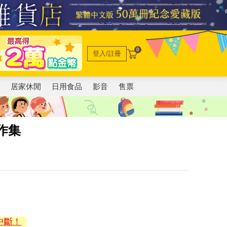
0
登入/註冊
電
居家休閒
日用食品
影音
售票
作集
中斷！