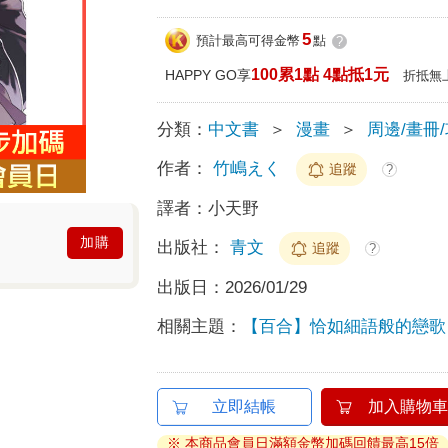
5
預計最高可得金幣
點
?
100累1點 4點抵1元
HAPPY GO享
折抵無
分類：
中文書
＞
漫畫
＞
周邊/畫冊
作者：
竹嶋えく
追蹤
?
譯者：
小天野
加購
出版社：
青文
追蹤
?
出版日：
2026/01/29
相關主題：
【百合】恰如細語般的戀歌
立即結帳
加入購物車
※ 本商品會員日滿額金幣加碼回饋最高15倍