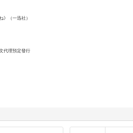
ね》（一迅社）
文代理預定發行
）