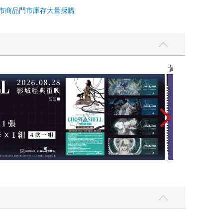
市商品
門市庫存
大量採購
黃色書刊回來了