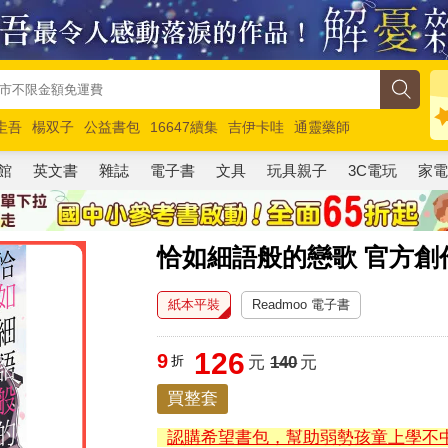
圭吾
楊双子
公益書包
16647續集
吉伊卡哇
通靈藥師
路邊攤新作
馬斯克
玩具總動員5
超慢跑
館
英文書
雜誌
電子書
文具
玩具親子
3C電玩
家
恰如細語般的戀歌 官方創
紙本平裝
Readmoo 電子書
126
9
折
元
140
元
買整套
認購希望書包，幫助弱勢孩童上學不