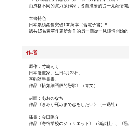
由風格不同的實力派作家，各自描繪的從一見鍾情開
本書特色
日本累積銷售突破100萬本（含電子書）!!
總共15名豪華作家所創作的另一個從一見鍾情開始的故
作者
原作：竹嶋えく
日本漫畫家。生日4月23日。
喜歡隨手畫畫。
作品《恰如細語般的戀歌》（青文）
封面：あおのなち
作品《きみが死ぬまで恋をしたい》（一迅社）
插畫：金田陽介
作品《寄宿学校のジュリエット》（講談社）、《黒