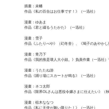
插畫：未幡
作品《私の百合はお仕事です！》（一迅社）
漫畫：ゆあま
作品《君と綴るうたかた》（一迅社）
漫畫：雪子
作品《ふたりべや》（幻冬舍）、《鳩子のあやかし
漫畫：青乃下
作品《我的推是壞人大小姐。》負責作畫（一迅社）
漫畫：うたたね游
作品《踊り場にスカートが鳴る》（一迅社）
漫畫：ネコ太郎
作品《限界OLさんは悪役令嬢さまに仕えたい》（
漫畫：椋木ななつ
作品《私に天使が舞い降りた！》（一迅社）