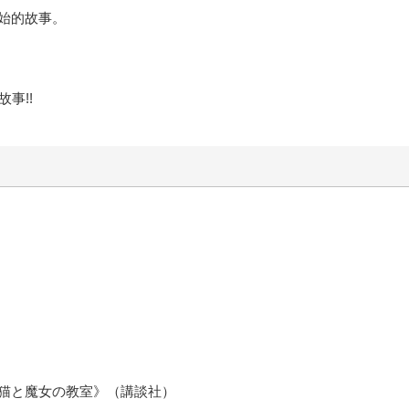
始的故事。
事!!
猫と魔女の教室》（講談社）