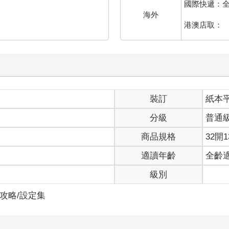
國際快遞：
海外
港澳店取：
裝訂
紙本
分級
普通
商品規格
32開1
適讀年齡
全齡
級別
/攻略/設定集