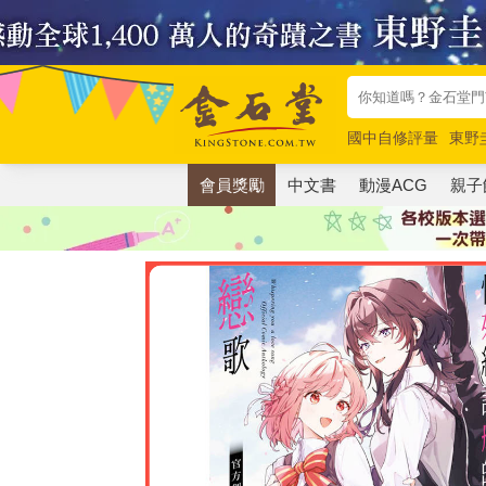
國中自修評量
東野
唯紅花綻放
奧德賽
會員獎勵
中文書
動漫ACG
親子