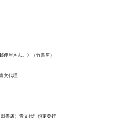
郵便屋さん。》（竹書房）
青文代理
秋田書店）青文代理預定發行