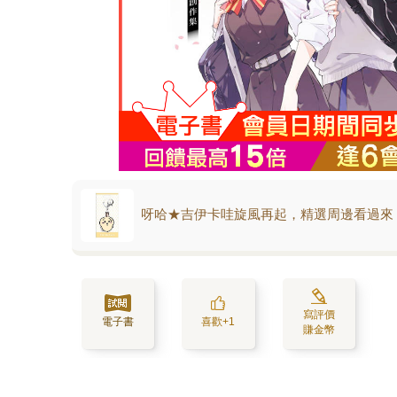
呀哈★吉伊卡哇旋風再起，精選周邊看過來
寫評價
電子書
喜歡+1
賺金幣