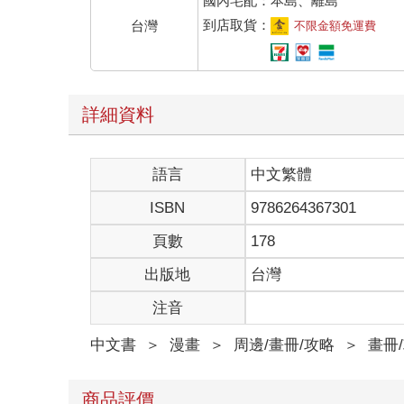
國內宅配：本島、離島
到店取貨：
台灣
不限金額免運費
詳細資料
語言
中文繁體
ISBN
9786264367301
頁數
178
出版地
台灣
注音
中文書
＞
漫畫
＞
周邊/畫冊/攻略
＞
畫冊
商品評價