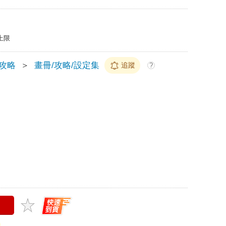
上限
/攻略
＞
畫冊/攻略/設定集
追蹤
?