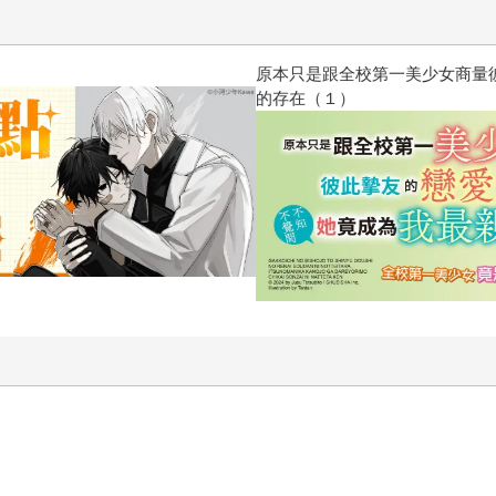
惱，不知不覺間她竟成為我最親近
攻殼機動隊 (1995) 4K數位修復版