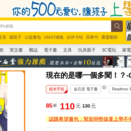
圭吾
楊双子
公益書包
16647續集
吉伊卡哇
高希均
通靈藥師
路邊攤新作
馬斯克
玩具總動員5
超慢跑
館
英文書
雜誌
電子書
文具
玩具親子
3C電玩
家
現在的是哪一個多聞！？-0
?
紙本平裝
金石堂 電子書
Readmoo
110
85
折
元
130
元
認購希望書包，幫助弱勢孩童上學不