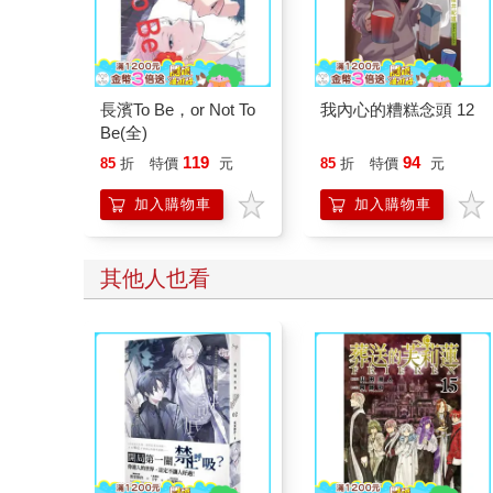
長濱To Be，or Not To
我內心的糟糕念頭 12
Be(全)
119
94
85
折
特價
元
85
折
特價
元
加入購物車
加入購物車
其他人也看