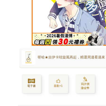
呀哈★吉伊卡哇旋風再起，精選周邊看過來
寫評價
電子書
喜歡+1
賺金幣