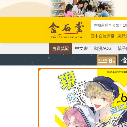
國中自修評量
東野
唯紅花綻放
奧德賽
會員獎勵
中文書
動漫ACG
親子