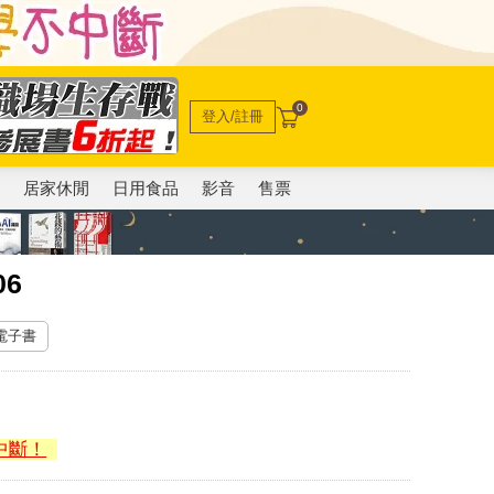
0
登入/註冊
電
居家休閒
日用食品
影音
售票
6
 電子書
中斷！