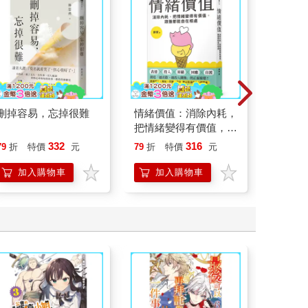
刪掉容易，忘掉很難
情緒價值：消除內耗，
請解開故
把情緒變得有價值，跟
誰都能自在相處
332
316
79
折
特價
元
79
折
特價
元
79
折
加入購物車
加入購物車
加