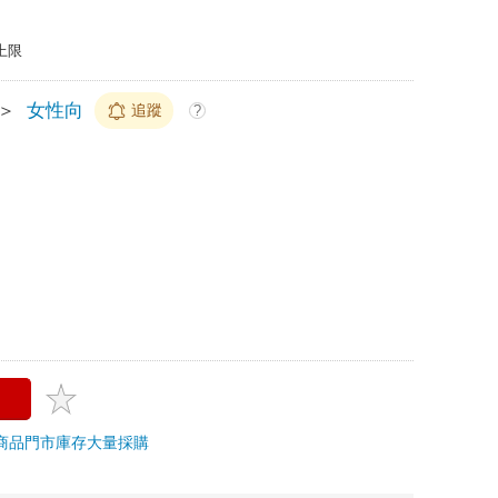
上限
＞
女性向
追蹤
?
商品
門市庫存
大量採購