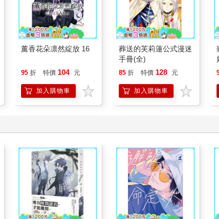
薰香花朵凛然綻放 16
葬送的芙莉蓮公式漫迷
手冊(全)
104
128
95
折
特價
元
85
折
特價
元
加入購物車
加入購物車