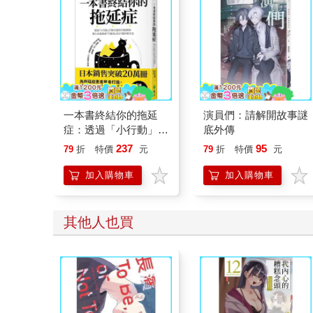
一本書終結你的拖延
演員們：請解開故事謎
症：透過「小行動」打
底外傳
開大腦的行動開關，懶
237
95
79
折
特價
元
79
折
特價
元
人也能變身「行動派」
的37個科學方法
加入購物車
加入購物車
其他人也買