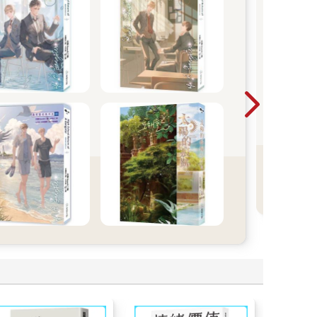
超
DC
於2
映！
發原
品。