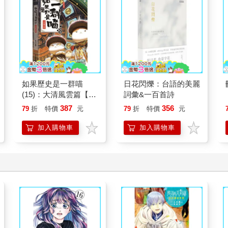
如果歷史是一群喵
日花閃爍：台語的美麗
(15)：大清風雲篇【萌
詞彙&一百首詩
貓漫畫學歷史】
387
356
79
折
特價
元
79
折
特價
元
加入購物車
加入購物車