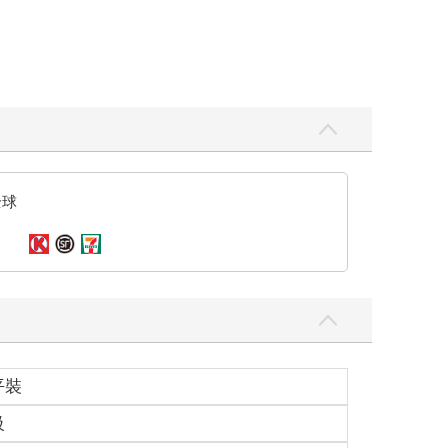
全球
平裝
級