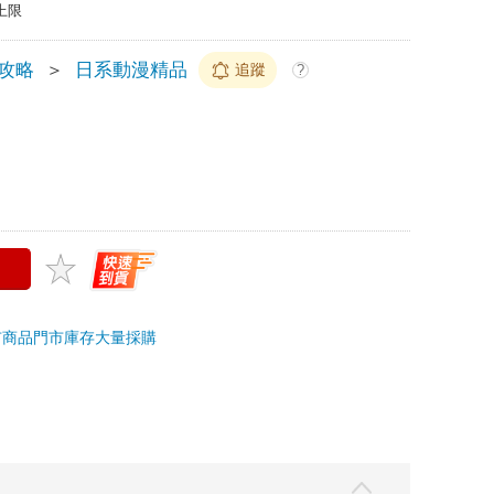
上限
/攻略
＞
日系動漫精品
追蹤
?
市商品
門市庫存
大量採購