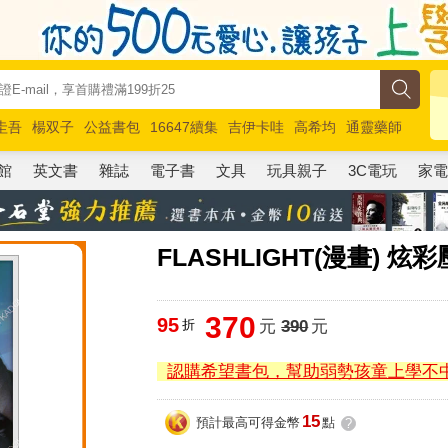
圭吾
楊双子
公益書包
16647續集
吉伊卡哇
高希均
通靈藥師
路邊攤新作
馬斯克
玩具總動員5
超慢跑
館
英文書
雜誌
電子書
文具
玩具親子
3C電玩
家
FLASHLIGHT(漫畫) 炫
370
95
折
元
390
元
認購希望書包，幫助弱勢孩童上學不
15
預計最高可得金幣
點
?