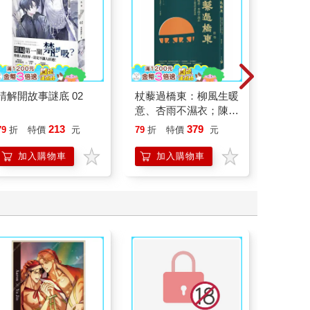
請解開故事謎底 02
杖藜過橋東：柳風生暖
腎臟求
意、杏雨不濕衣；陳亮
40歲
恭談以心轉境的適齡漫
就告訴
213
379
79
折
特價
元
79
折
特價
元
79
折
想
加入購物車
加入購物車
加