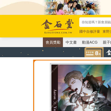
國中自修評量
東野
唯紅花綻放
奧德賽
會員獎勵
中文書
動漫ACG
親子