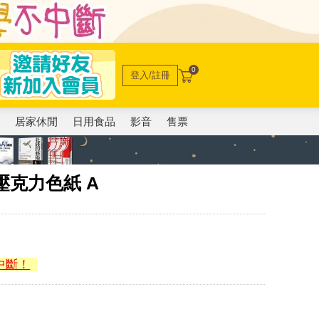
0
登入/註冊
電
居家休閒
日用食品
影音
售票
彩壓克力色紙 A
中斷！