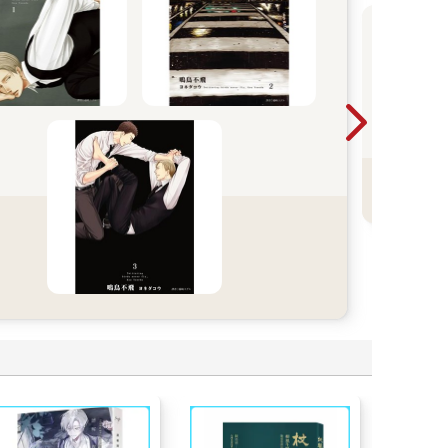
2
鴻
漫