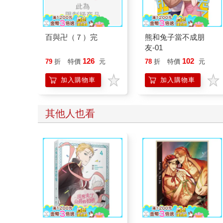
百與卍（７）完
熊和兔子當不成朋
友-01
126
102
79
折
特價
元
78
折
特價
元
加入購物車
加入購物車
其他人也看