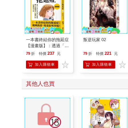
一本書終結你的拖延症
叛逆玩家 02
【漫畫版】：透過「小
行動」打開大腦的行動
237
221
79
折
特價
元
79
折
特價
元
開關，懶人也能變身
「行動派」的37個科
加入購物車
加入購物車
學方法
其他人也買