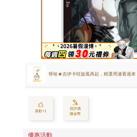
呀哈★吉伊卡哇旋風再起，精選周邊看過來
寫評價
喜歡+1
賺金幣
優惠活動