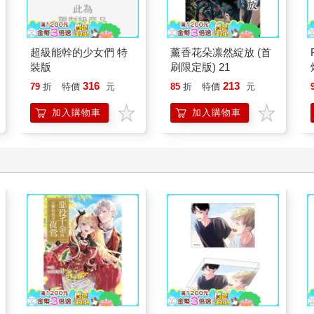
超級能幹的少女們 特
薰香花朵凛然綻放 (首
裝版
刷限定版) 21
316
213
79
折
特價
元
85
折
特價
元
加入購物車
加入購物車