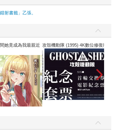
面鐳射書籤」乙張。
黃色書刊回來了