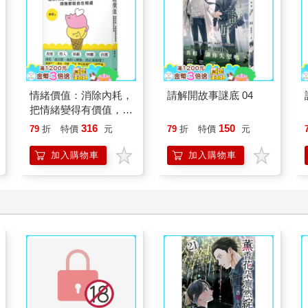
情緒價值：消除內耗，
請解開故事謎底 04
把情緒變得有價值，跟
誰都能自在相處
316
150
79
折
特價
元
79
折
特價
元
加入購物車
加入購物車