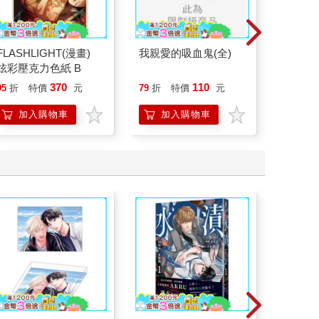
FLASHLIGHT(漫畫)
我親愛的吸血鬼(全)
在淫靡
炫彩壓克力色紙 B
（７）
370
110
95
折
特價
元
79
折
特價
元
85
折
加入購物車
加入購物車
加