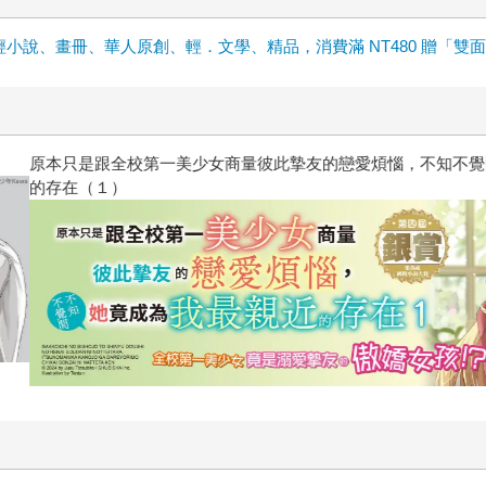
輕小說、畫冊、華人原創、輕．文學、精品，消費滿 NT480 贈「雙
惱，不知不覺間她竟成為我最親近
攻殼機動隊 (1995) 4K數位修復版