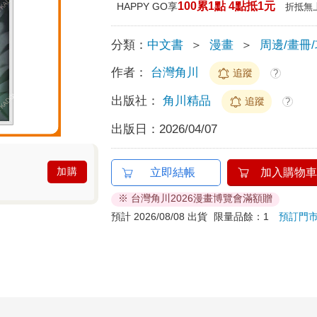
100累1點 4點抵1元
HAPPY GO享
折抵無
分類：
中文書
＞
漫畫
＞
周邊/畫冊
作者：
台灣角川
追蹤
?
出版社：
角川精品
追蹤
?
出版日：
2026/04/07
加購
立即結帳
加入購物車
※ 台灣角川2026漫畫博覽會滿額贈
預計 2026/08/08 出貨
限量品餘：1
預訂門