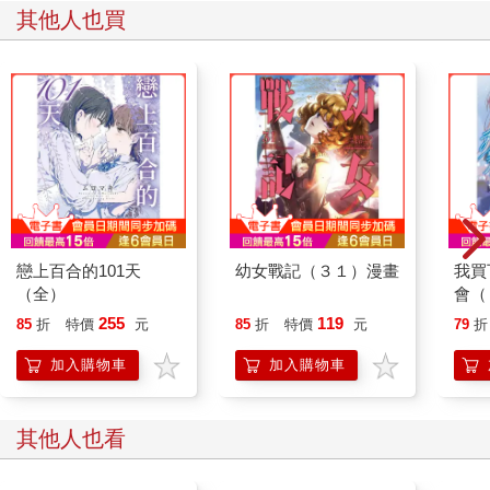
其他人也買
戀上百合的101天
幼女戰記（３１）漫畫
我買
（全）
會（
下，
255
119
85
折
特價
元
85
折
特價
元
79
折
加入購物車
加入購物車
其他人也看