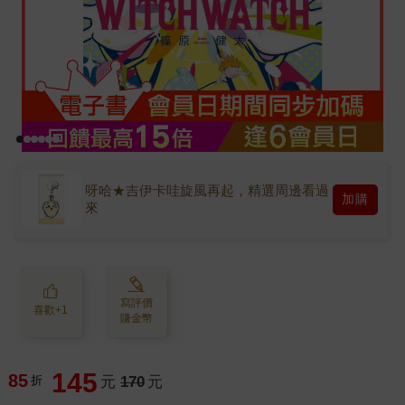
呀哈★吉伊卡哇旋風再起，精選周邊看過
加購
來
寫評價
喜歡+1
賺金幣
145
85
折
元
170
元