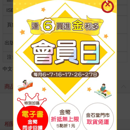
ISBN
9786260270292
分級
普通級
商品規
頁數
192
21*14.7*3.00
格
適讀年
出版地
台灣
全齡適讀
齡
注音
級別
中文書
＞
漫畫
＞
日系奇幻科幻
＞
奇幻/穿越
商品評價
寫評價
相關主題