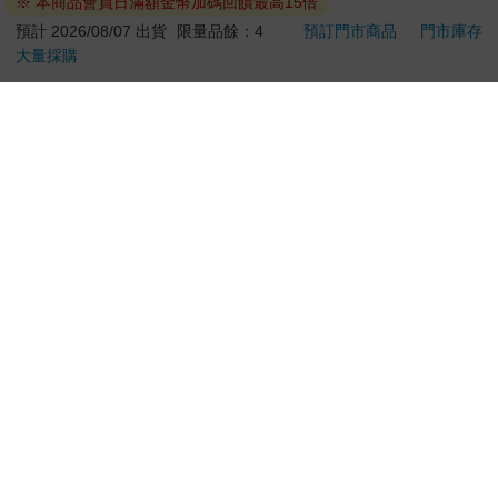
※ 本商品會員日滿額金幣加碼回饋最高15倍
edition)
水晶貼紙 手帳貼 裝飾
499
195
73
折
特價
元
51
折
特價
元
特價
貼紙 手機貼紙 小八貓
預計 2026/08/07 出貨
限量品餘：4
預訂門市商品
門市庫存
兔兔 Chiikawa
大量採購
加入購物車
加入購物車
訂購/退換貨須知
加入金石堂 LINE 官方帳號『完成綁定』，隨時掌握出貨動
態：
提醒您！！
金石堂及銀行均不會請您操作ATM! 如接獲電話要求您前往
ATM提款機，請不要聽從指示，以免受騙上當！
退換貨須知：
**提醒您，鑑賞期不等於試用期，退回商品須為全新狀態**