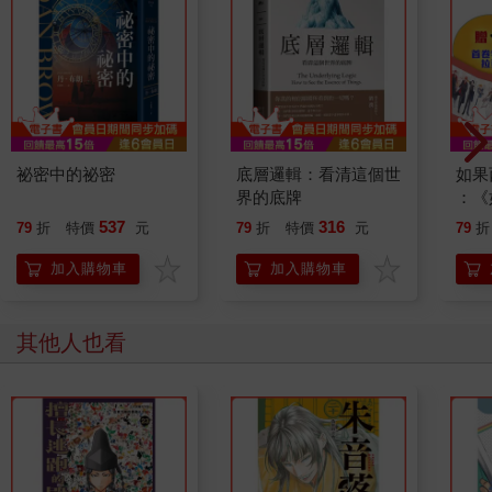
祕密中的祕密
底層邏輯：看清這個世
如果
界的底牌
：《
喵》
537
316
79
折
特價
元
79
折
特價
元
79
折
【首
加入購物車
加入購物車
其他人也看