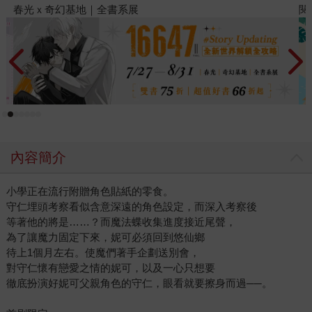
閱讀漫遊錄-2026上半年暢銷榜
內容簡介
小學正在流行附贈角色貼紙的零食。
守仁埋頭考察看似含意深遠的角色設定，而深入考察後
等著他的將是……？而魔法蝶收集進度接近尾聲，
為了讓魔力固定下來，妮可必須回到悠仙鄉
待上1個月左右。使魔們著手企劃送別會，
對守仁懷有戀愛之情的妮可，以及一心只想要
徹底扮演好妮可父親角色的守仁，眼看就要擦身而過──。