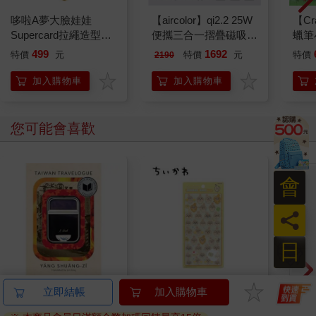
哆啦A夢大臉娃娃
【aircolor】qi2.2 25W
【Cra
Supercard拉繩造型悠
便攜三合一摺疊磁吸無
蠟筆
遊卡【受託代銷】
線充電座(AIR-MS02)
TF
499
1692
特價
元
特價
元
特價
2190
加入購物車
加入購物車
您可能會喜歡
會
員
日
Taiwan Travelogue: A
吉伊卡哇 BONBON
【電
立即結帳
加入購物車
Novel(U.S.-printed
DROP 貼紙 立體貼紙
ナツ