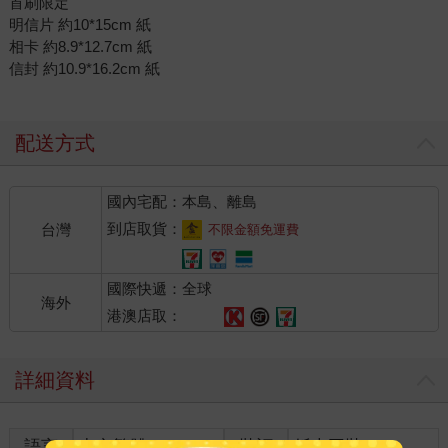
首刷限定
明信片 約10*15cm 紙
相卡 約8.9*12.7cm 紙
信封 約10.9*16.2cm 紙
配送方式
國內宅配：本島、離島
到店取貨：
台灣
不限金額免運費
國際快遞：全球
海外
港澳店取：
詳細資料
語言
中文繁體
裝訂
紙本平裝