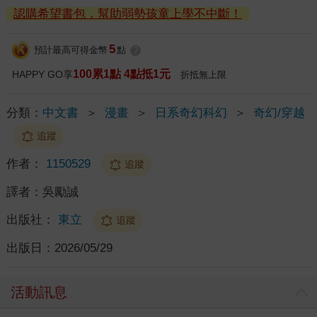
認購希望書包，幫助弱勢孩童上學不中斷！
5
預計最高可得金幣
點
?
100累1點 4點抵1元
HAPPY GO享
折抵無上限
分類：
中文書
＞
漫畫
＞
日系奇幻科幻
＞
奇幻/穿越
追蹤
作者：
1150529
追蹤
譯者：
吳勵誠
出版社：
東立
追蹤
出版日：
2026/05/29
活動訊息