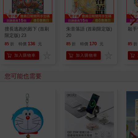
擅長逃跑的殿下 (首刷
朱音落語 (首刷限定版)
殺手青
限定版) 23
20
136
170
85
折
特價
元
85
折
特價
元
85
折
加入購物車
加入購物車
您可能也需要