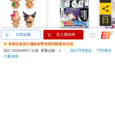
員
日
盒裝4款 解體拼圖
別叫我爸爸
【Ti
立即結帳
加入購物車
FANTASY 三麗鷗 Mix
帶T
※ 本商品會員日滿額金幣加碼回饋最高15倍
熱帶櫻桃系列 立體拼
充頭
1510
240
84
折
特價
元
特價
元
1290
圖 盒玩 公仔 模型 凱
線10
預計 2026/08/07 出貨
限量品餘：1
預訂門市商品
門市庫存
蒂貓 酷洛米 帕恰狗 美
大量採購
加入購物車
加入購物車
樂蒂 KAITAI
您可能會喜歡