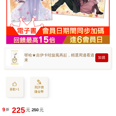
呀哈★吉伊卡哇旋風再起，精選周邊看過
加購
來
寫評價
喜歡+1
賺金幣
225
9
折
元
250
元