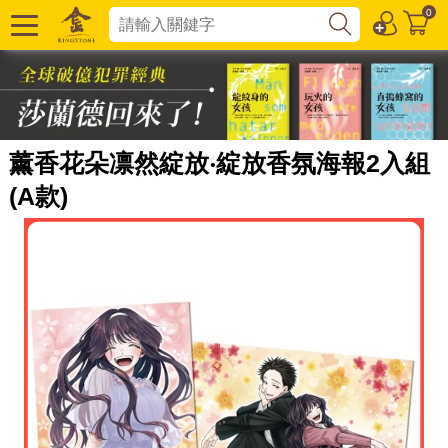
0
薰香花朵凛然綻放‧綻放香氛海報2入組
(A款)