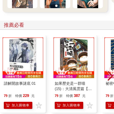
推薦必看
請解開故事謎底 01
如果歷史是一群喵
祕密
(15)：大清風雲篇【萌
貓漫畫學歷史】
229
387
79
折
特價
元
79
折
特價
元
79
折
加入購物車
加入購物車