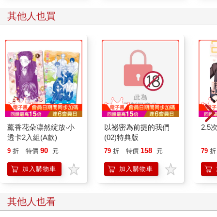
其他人也買
薰香花朵凛然綻放‧小
以祕密為前提的我們
2.5
透卡2入組(A款)
(02)特典版
90
158
9
折
特價
元
79
折
特價
元
79
折
加入購物車
加入購物車
其他人也看