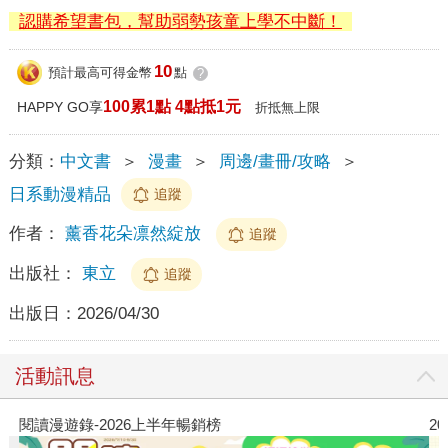
認購希望書包，幫助弱勢孩童上學不中斷！
10
預計最高可得金幣
點
?
100累1點 4點抵1元
HAPPY GO享
折抵無上限
分類：
中文書
＞
漫畫
＞
周邊/畫冊/攻略
＞
日系動漫精品
追蹤
作者：
薰香花朵凛然綻放
追蹤
出版社：
東立
追蹤
出版日：
2026/04/30
活動訊息
閱讀漫遊錄-2026上半年暢銷榜
2