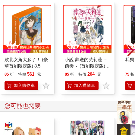
敗北女角太多了！ (豪
小說 葬送的芙莉蓮 ～
我獨
華首刷限定版) 8.5
前奏～ (首刷限定版)
02
561
204
85
折
特價
元
85
折
特價
元
79
折
加入購物車
加入購物車
您可能也需要
會