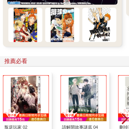
推薦必看
叛逆玩家 02
請解開故事謎底 04
刪掉