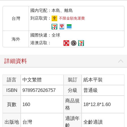
國內宅配：本島、離島
到店取貨：
台灣
不限金額免運費
國際快遞：全球
海外
港澳店取：
詳細資料
語言
中文繁體
裝訂
紙本平裝
ISBN
9789572626757
分級
普通級
商品規
頁數
160
18*12.8*1.60
格
適讀年
出版地
台灣
全齡適讀
齡