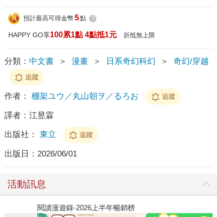
5
預計最高可得金幣
點
?
100累1點 4點抵1元
HAPPY GO享
折抵無上限
分類：
中文書
＞
漫畫
＞
日系奇幻科幻
＞
奇幻/穿越
追蹤
作者：
棚架ユウ／丸山朝ヲ／るろお
追蹤
譯者：
江昱霖
出版社：
東立
追蹤
出版日：
2026/06/01
活動訊息
閱讀漫遊錄-2026上半年暢銷榜
2