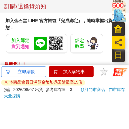
訂購/退換貨須知
加入金石堂 LINE 官方帳號『完成綁定』，隨時掌握出貨動
會
態：
員
日
提醒您！！
金石堂及銀行均不會請您操作ATM! 如接獲電話要求您前往
ATM提款機，請不要聽從指示，以免受騙上當！
退換貨須知：
**提醒您，鑑賞期不等於試用期，退回商品須為全新狀態**
依據「消費者保護法」第19條及行政院消費者保護處公告之
「通訊交易解除權合理例外情事適用準則」，以下商品購買
後，除商品本身有瑕疵外，將不提供7天的猶豫期：
易於腐敗、保存期限較短或解約時即將逾期。（如：生