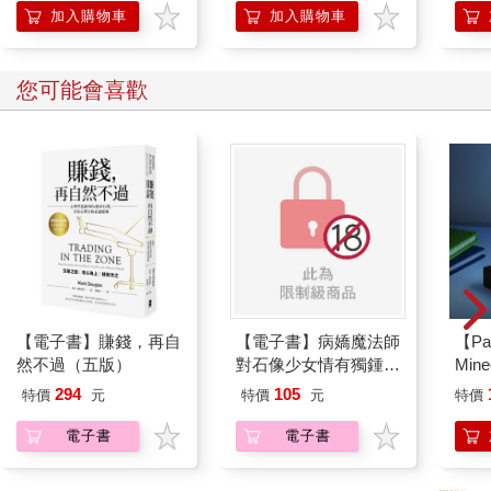
加入購物車
加入購物車
您可能會喜歡
【電子書】賺錢，再自
【電子書】病嬌魔法師
【Pa
然不過（五版）
對石像少女情有獨鍾
Min
——魔女融化在愛徒的
IC
294
105
特價
元
特價
元
特價
熱吻裡【漫畫版】(1)
電子書
電子書