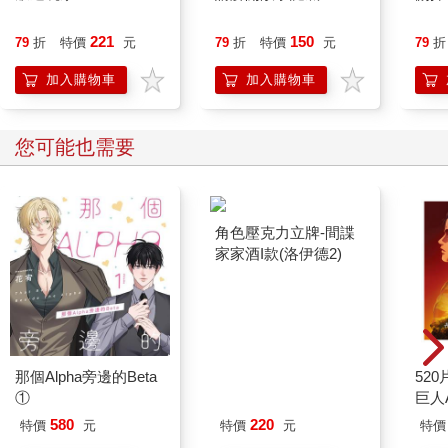
221
150
79
折
特價
元
79
折
特價
元
79
折
加入購物車
加入購物車
您可能也需要
那個Alpha旁邊的Beta
角色壓克力立牌-間諜
52
①
家家酒I款(洛伊德2)
巨人
580
220
特價
元
特價
元
特價