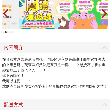
內容簡介
在哥布林迷宮最深處的戰鬥也終於進入到最高潮！面對過於強大
的上級惡魔，芙蘭與師父決定要孤注一擲……？緊接著，新的黑
影還纏上了他們２人｜｜！
妳不會輸的！
我可以保證……！
沈默寡言貓耳少女×溺愛孩子的無機物強到過於作弊的師徒之情！
配送方式