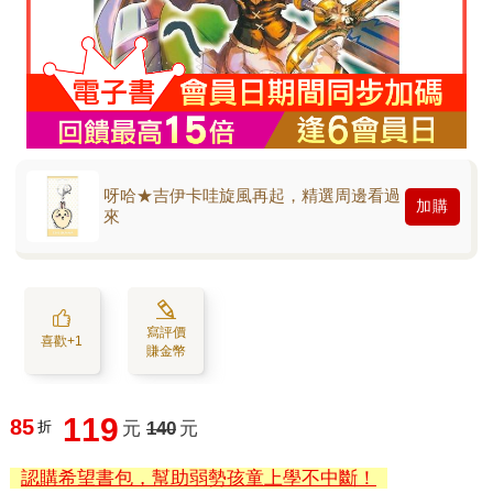
呀哈★吉伊卡哇旋風再起，精選周邊看過
加購
來
寫評價
喜歡+1
賺金幣
119
85
折
元
140
元
認購希望書包，幫助弱勢孩童上學不中斷！