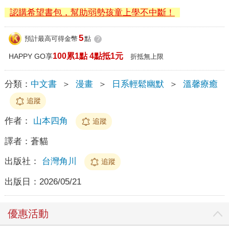
認購希望書包，幫助弱勢孩童上學不中斷！
5
預計最高可得金幣
點
?
100累1點 4點抵1元
HAPPY GO享
折抵無上限
分類：
中文書
＞
漫畫
＞
日系輕鬆幽默
＞
溫馨療癒
追蹤
作者：
山本四角
追蹤
譯者：
蒼貓
出版社：
台灣角川
追蹤
出版日：
2026/05/21
優惠活動