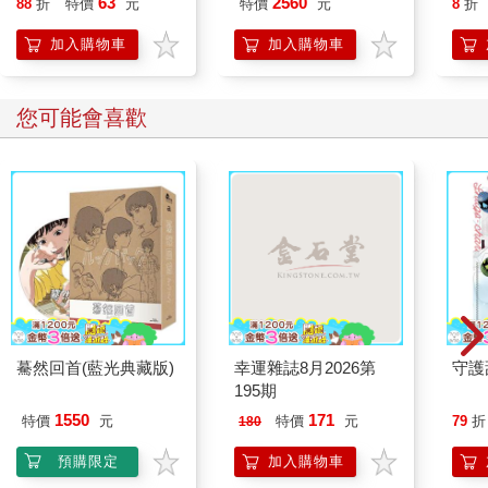
63
2560
88
折
特價
元
特價
元
8
折
加入購物車
加入購物車
您可能會喜歡
驀然回首(藍光典藏版)
幸運雜誌8月2026第
守護
195期
1550
171
特價
元
特價
元
79
折
180
預購限定
加入購物車