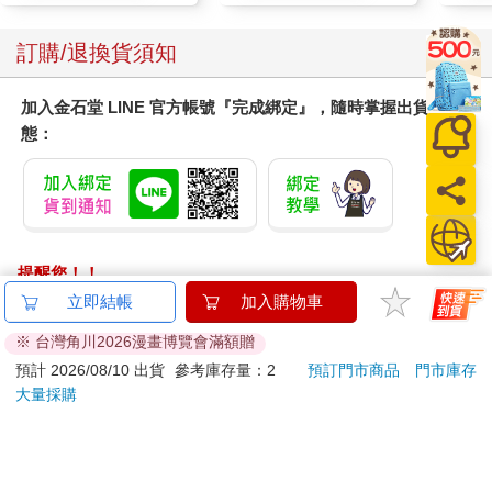
訂購/退換貨須知
加入金石堂 LINE 官方帳號『完成綁定』，隨時掌握出貨動
態：
提醒您！！
金石堂及銀行均不會請您操作ATM! 如接獲電話要求您前往
立即結帳
加入購物車
ATM提款機，請不要聽從指示，以免受騙上當！
※ 台灣角川2026漫畫博覽會滿額贈
退換貨須知：
預計 2026/08/10 出貨
參考庫存量：2
預訂門市商品
門市庫存
大量採購
**提醒您，鑑賞期不等於試用期，退回商品須為全新狀態**
依據「消費者保護法」第19條及行政院消費者保護處公告之
「通訊交易解除權合理例外情事適用準則」，以下商品購買
後，除商品本身有瑕疵外，將不提供7天的猶豫期：