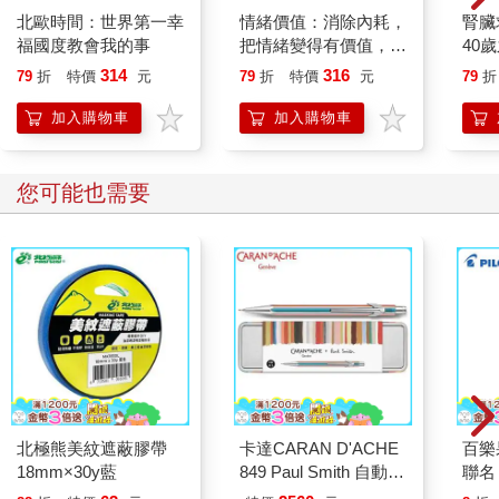
北歐時間：世界第一幸
情緒價值：消除內耗，
腎臟
福國度教會我的事
把情緒變得有價值，跟
40
誰都能自在相處
就告
314
316
79
折
特價
元
79
折
特價
元
79
折
加入購物車
加入購物車
您可能也需要
北極熊美紋遮蔽膠帶
卡達CARAN D'ACHE
百樂果
18mm×30y藍
849 Paul Smith 自動鉛
聯名
筆 ED.5 條紋銀