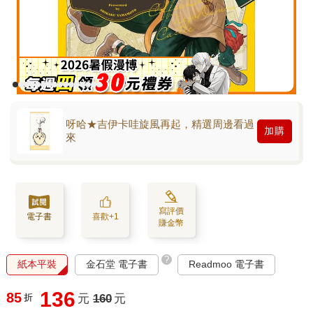
呀哈★吉伊卡哇旋風再起，精選周邊看過
加購
來
寫評價
電子書
喜歡+1
賺金幣
?
紙本平裝
金石堂 電子書
Readmoo 電子書
136
85
折
元
160
元