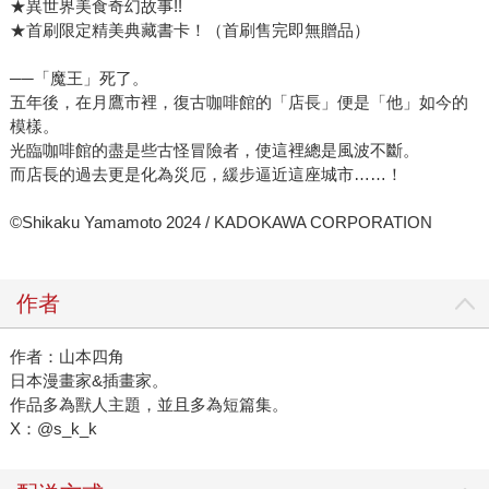
★異世界美食奇幻故事!!
★首刷限定精美典藏書卡！（首刷售完即無贈品）
──「魔王」死了。
五年後，在月鷹市裡，復古咖啡館的「店長」便是「他」如今的
模樣。
光臨咖啡館的盡是些古怪冒險者，使這裡總是風波不斷。
而店長的過去更是化為災厄，緩步逼近這座城市……！
©Shikaku Yamamoto 2024 / KADOKAWA CORPORATION
作者
作者：山本四角
日本漫畫家&插畫家。
作品多為獸人主題，並且多為短篇集。
X：@s_k_k