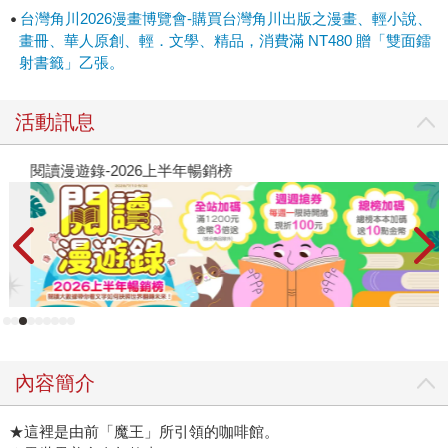
台灣角川2026漫畫博覽會-購買台灣角川出版之漫畫、輕小說、
畫冊、華人原創、輕．文學、精品，消費滿 NT480 贈「雙面鐳
射書籤」乙張。
活動訊息
閱讀漫遊錄-2026上半年暢銷榜
2
內容簡介
★這裡是由前「魔王」所引領的咖啡館。