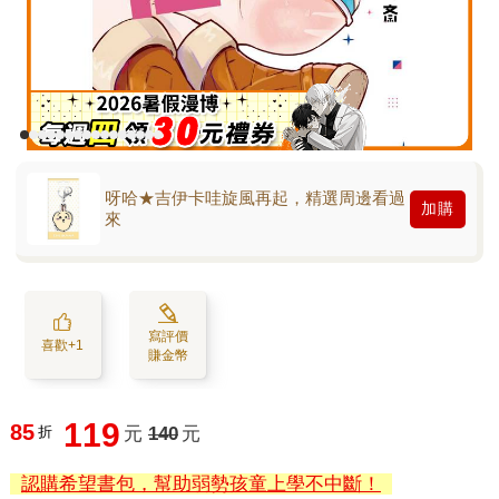
呀哈★吉伊卡哇旋風再起，精選周邊看過
加購
來
寫評價
喜歡+1
賺金幣
119
85
折
元
140
元
認購希望書包，幫助弱勢孩童上學不中斷！