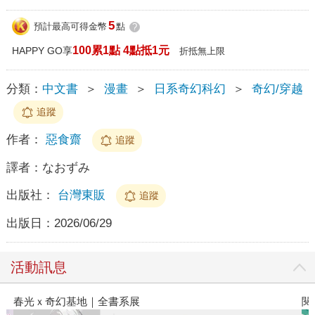
5
預計最高可得金幣
點
?
100累1點 4點抵1元
HAPPY GO享
折抵無上限
分類：
中文書
＞
漫畫
＞
日系奇幻科幻
＞
奇幻/穿越
追蹤
作者：
惡食齋
追蹤
譯者：
なおずみ
出版社：
台灣東販
追蹤
出版日：
2026/06/29
活動訊息
｜全書系展
閱讀漫遊錄-2026上