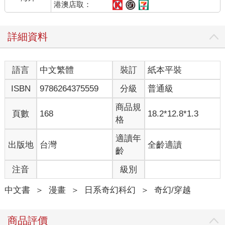
港澳店取：
詳細資料
語言
中文繁體
裝訂
紙本平裝
ISBN
9786264375559
分級
普通級
商品規
頁數
168
18.2*12.8*1.3
格
適讀年
出版地
台灣
全齡適讀
齡
注音
級別
中文書
＞
漫畫
＞
日系奇幻科幻
＞
奇幻/穿越
商品評價