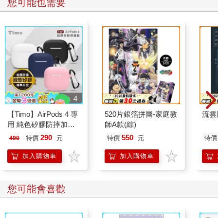
您可能也需要
【Timo】AirPods 4 專
520片銀箔拼圖-家庭教
流雲
用 純色矽膠防摔加厚
師A款(綜)
保護套(附掛勾)
290
550
特價
元
特價
元
特價
490
加入購物車
加入購物車
您可能會喜歡