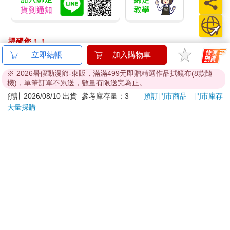
提醒您！！
金石堂及銀行均不會請您操作ATM! 如接獲電話要求您前往
立即結帳
加入購物車
ATM提款機，請不要聽從指示，以免受騙上當！
※ 2026暑假動漫節-東販，滿滿499元即贈精選作品拭鏡布(8款隨
機)，單筆訂單不累送，數量有限送完為止。
退換貨須知：
預計 2026/08/10 出貨
參考庫存量：3
預訂門市商品
門市庫存
**提醒您，鑑賞期不等於試用期，退回商品須為全新狀態**
大量採購
依據「消費者保護法」第19條及行政院消費者保護處公告之
「通訊交易解除權合理例外情事適用準則」，以下商品購買
後，除商品本身有瑕疵外，將不提供7天的猶豫期：
易於腐敗、保存期限較短或解約時即將逾期。（如：生
鮮食品）
依消費者要求所為之客製化給付。（客製化商品）
報紙、期刊或雜誌。（含MOOK、外文雜誌）
經消費者拆封之影音商品或電腦軟體。
非以有形媒介提供之數位內容或一經提供即為完成之線
上服務，經消費者事先同意始提供。（如：電子書、電