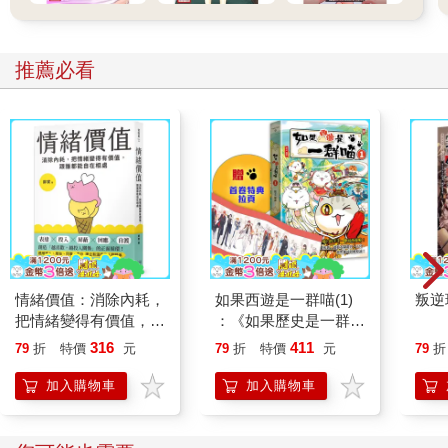
推薦必看
情緒價值：消除內耗，
如果西遊是一群喵(1)
叛逆
把情緒變得有價值，跟
：《如果歷史是一群
誰都能自在相處
喵》作者最新力作，附
316
411
79
折
特價
元
79
折
特價
元
79
折
【首卷特典】拉頁
加入購物車
加入購物車