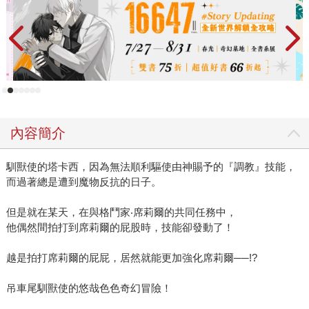
內容簡介
馴獸使的塔卡西，因為無法順利驅使由神賜予的『調教』技能，
而過著總是遭到魔物反抗的日子。
但是就在某天，在與格鬥家‧席莉爾的共同任務中，
他偶然間拍打到席莉爾的屁股時，技能卻發動了！
越是拍打席莉爾的屁屁，居然就能更加強化席莉爾──!?
吊車尾馴獸使的悠哉色色奇幻冒險！