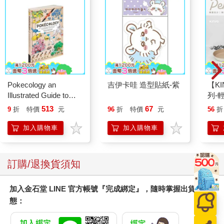
Pokecology an
吉伊卡哇 造型貼紙-紫
【KI
Illustrated Guide to
列-
Pokemon Ecology
平煎
513
67
9
折
特價
元
96
折
特價
元
56
折
(Pokemon Pikachu
Press)
加入購物車
加入購物車
訂購/退換貨須知
加入金石堂 LINE 官方帳號『完成綁定』，隨時掌握出貨動
態：