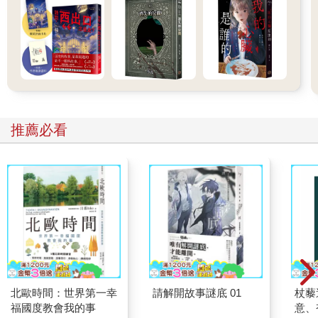
推薦必看
北歐時間：世界第一幸
請解開故事謎底 01
杖藜
福國度教會我的事
意、