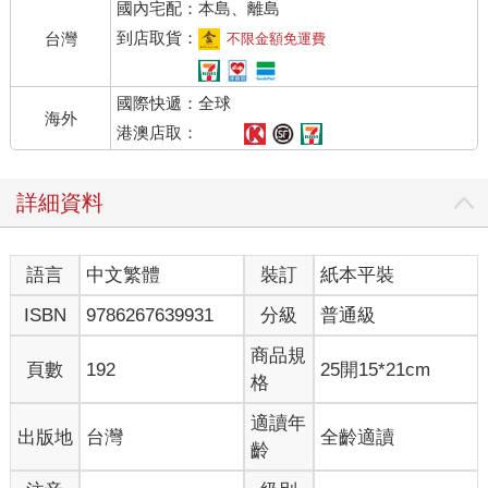
國內宅配：本島、離島
到店取貨：
台灣
不限金額免運費
國際快遞：全球
海外
港澳店取：
詳細資料
語言
中文繁體
裝訂
紙本平裝
ISBN
9786267639931
分級
普通級
商品規
頁數
192
25開15*21cm
格
適讀年
出版地
台灣
全齡適讀
齡