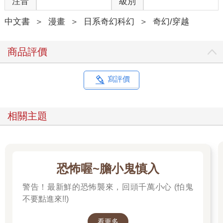
注音
級別
中文書
＞
漫畫
＞
日系奇幻科幻
＞
奇幻/穿越
商品評價
寫評價
相關主題
恐怖喔~膽小鬼慎入
警告！最新鮮的恐怖襲來，回頭千萬小心 (怕鬼
不要點進來!!)
看更多