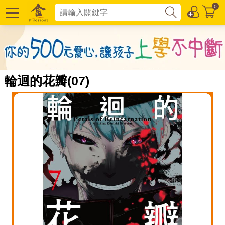
0
輪迴的花瓣(07)