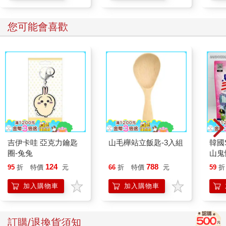
您可能會喜歡
吉伊卡哇 亞克力鑰匙
山毛櫸站立飯匙-3入組
韓國S
圈-兔兔
山鬼
450
124
788
95
折
特價
元
66
折
特價
元
59
折
加入購物車
加入購物車
訂購/退換貨須知