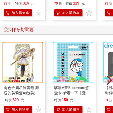
恭談
314
229
79
折
特價
元
79
折
特價
元
79
折
想
加入購物車
加入購物車
您可能也需要
角色金屬吊飾書籤-葬
哆啦A夢Supercard悠
【日
送的芙莉蓮A款(芙)
遊卡-偷看一下【受託
利科
代銷】
四合
320
150
特價
元
特價
元
91
折
瑚灰(
加入購物車
加入購物車