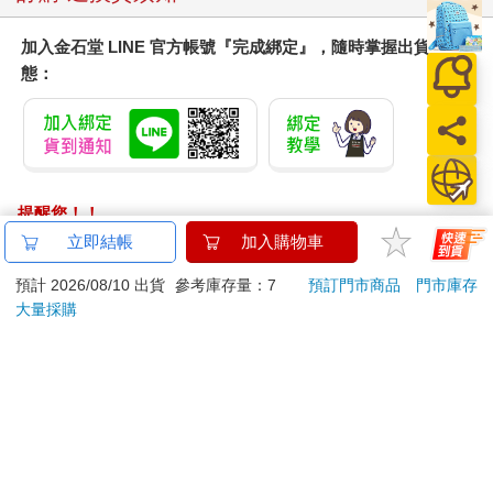
加入金石堂 LINE 官方帳號『完成綁定』，隨時掌握出貨動
態：
提醒您！！
金石堂及銀行均不會請您操作ATM! 如接獲電話要求您前往
立即結帳
加入購物車
ATM提款機，請不要聽從指示，以免受騙上當！
預計 2026/08/10 出貨
參考庫存量：7
預訂門市商品
門市庫存
退換貨須知：
大量採購
**提醒您，鑑賞期不等於試用期，退回商品須為全新狀態**
依據「消費者保護法」第19條及行政院消費者保護處公告之
「通訊交易解除權合理例外情事適用準則」，以下商品購買
後，除商品本身有瑕疵外，將不提供7天的猶豫期：
易於腐敗、保存期限較短或解約時即將逾期。（如：生
鮮食品）