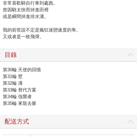
非常喜歡騎自行車到處跑。
曾因騎太快而掉進田裡
或是瞬間掉進排水溝。
我的前世說不定是瘋狂迷戀速度的隼。
又或者是一枚飛彈。
目錄
第30輪 天使的回憶
第31輪 壁
第32輪 溝
第33輪 替代方案
第34輪 強襲者
第35輪 來龍去脈
配送方式