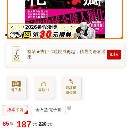
呀哈★吉伊卡哇旋風再起，精選周邊看過
加購
來
寫評價
電子書
喜歡+1
賺金幣
?
紙本平裝
金石堂 電子書
187
85
折
元
220
元