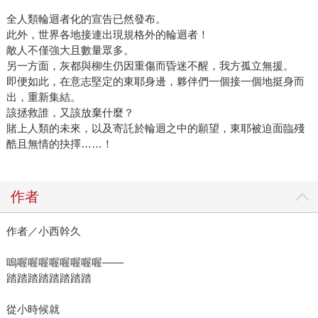
全人類輪迴者化的宣告已然發布。
此外，世界各地接連出現規格外的輪迴者！
敵人不僅強大且數量眾多。
另一方面，灰都與柳生仍因重傷而昏迷不醒，我方孤立無援。
即便如此，在意志堅定的東耶身邊，夥伴們一個接一個地挺身而
出，重新集結。
該拯救誰，又該放棄什麼？
賭上人類的未來，以及寄託於輪迴之中的願望，東耶被迫面臨殘
酷且無情的抉擇……！
作者
作者／小西幹久
嗚喔喔喔喔喔喔喔喔——
踏踏踏踏踏踏踏踏
從小時候就