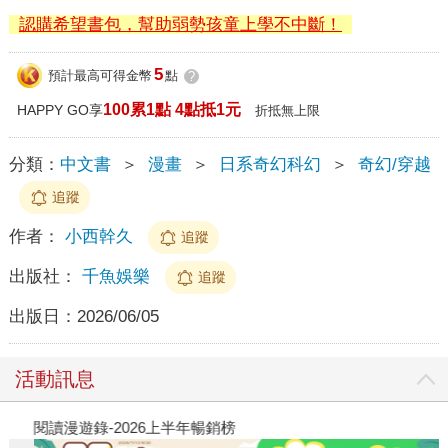
認購希望書包，幫助弱勢孩童上學不中斷！
5
預計最高可得金幣
點
?
100累1點 4點抵1元
HAPPY GO享
折抵無上限
分類：
中文書
＞
漫畫
＞
日系奇幻科幻
＞
奇幻/穿越
追蹤
作者：
小西幹久
追蹤
出版社：
千魚娛樂
追蹤
出版日：
2026/06/05
活動訊息
閱讀漫遊錄-2026上半年暢銷榜
2