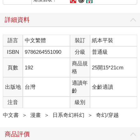
詳細資料
語言
中文繁體
裝訂
紙本平裝
ISBN
9786264551090
分級
普通級
商品規
頁數
192
25開15*21cm
格
適讀年
出版地
台灣
全齡適讀
齡
注音
級別
中文書
＞
漫畫
＞
日系奇幻科幻
＞
奇幻/穿越
商品評價