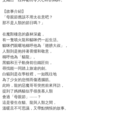
【故事介紹】
「母親節應該不用太在意吧？
那不是人類的節日嗎？」
在魔獸棲息的森林深處，
有一隻噴火龍和貓咪們一起生活。
貓咪們親暱地稱呼他為「翅膀大叔」，
人類則是抱持著畏懼和敬意，
稱呼他為「貓龍」。
黑貓和王子動身前往鐵匠街，
尋找能一同踏上旅途的劍。
白貓則是在學校裡，一如既往地
為了少女的怠惰而傷透腦筋。
此時，龍的惡魔哥哥突然前來拜訪，
提到了媽媽貓似乎很羨慕人類
會過「母親節」⋯⋯？
這是發生在貓、龍與人類之間，
溫暖且不可思議，又帶點惆悵的故事。