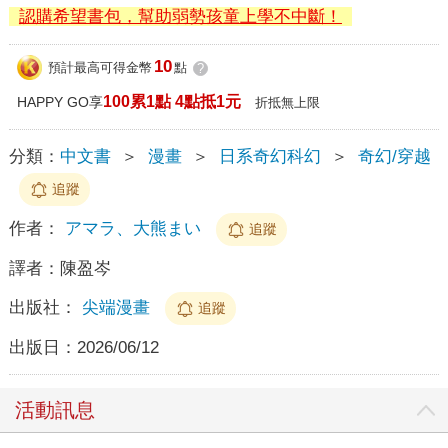
認購希望書包，幫助弱勢孩童上學不中斷！
10
預計最高可得金幣
點
?
100累1點 4點抵1元
HAPPY GO享
折抵無上限
分類：
中文書
＞
漫畫
＞
日系奇幻科幻
＞
奇幻/穿越
追蹤
作者：
アマラ、大熊まい
追蹤
譯者：
陳盈岑
出版社：
尖端漫畫
追蹤
出版日：
2026/06/12
活動訊息