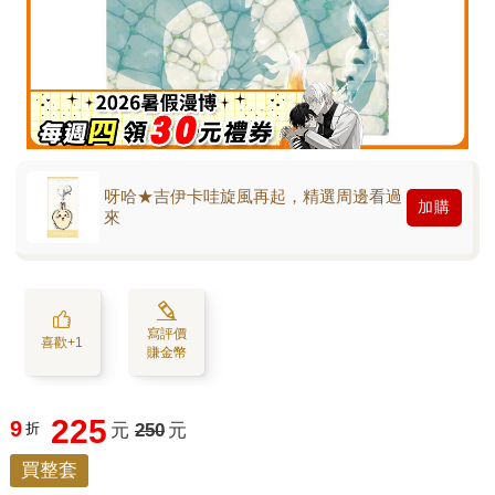
呀哈★吉伊卡哇旋風再起，精選周邊看過
加購
來
寫評價
喜歡+1
賺金幣
225
9
折
元
250
元
買整套