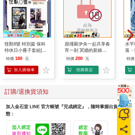
怪獸8號 特別篇 保科
跟殭屍伊央一起共享春
水平
特休日小冊子套組[限
宵一刻 冥婚的新娘番
落・
加購]
外篇
180
200
特價
元
特價
元
特價
加入購物車
預購限定
訂購/退換貨須知
加入金石堂 LINE 官方帳號『完成綁定』，隨時掌握出貨動
態：