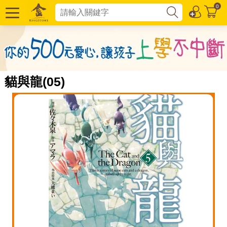
0
貓與龍(05)