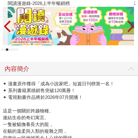
閱讀漫遊錄-2026上半年暢銷榜
2
內容簡介
✦ 漫畫原作獲得「成為小說家吧」短篇日刊榜第一名！
✦ 系列書籍累積銷售突破120萬冊！
✦ 電視動畫作品將於2026年07月開播！
這是一個關於跨越物種、
連結生命的奇幻寓言。
一隻被貓撫養長大的龍，
在貓的溫柔與人類的複雜之間，
交織出一段神祕而令人心碎的羈絆。