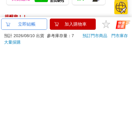
提醒您！！
金石堂及銀行均不會請您操作ATM! 如接獲電話要求您前往
立即結帳
加入購物車
ATM提款機，請不要聽從指示，以免受騙上當！
預計 2026/08/10 出貨
參考庫存量：7
預訂門市商品
門市庫存
退換貨須知：
大量採購
**提醒您，鑑賞期不等於試用期，退回商品須為全新狀態**
依據「消費者保護法」第19條及行政院消費者保護處公告之
「通訊交易解除權合理例外情事適用準則」，以下商品購買
後，除商品本身有瑕疵外，將不提供7天的猶豫期：
易於腐敗、保存期限較短或解約時即將逾期。（如：生
鮮食品）
依消費者要求所為之客製化給付。（客製化商品）
報紙、期刊或雜誌。（含MOOK、外文雜誌）
經消費者拆封之影音商品或電腦軟體。
非以有形媒介提供之數位內容或一經提供即為完成之線
上服務，經消費者事先同意始提供。（如：電子書、電
子雜誌、下載版軟體、虛擬商品…等）