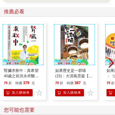
推薦必看
腎臟求救中：真希望
如果歷史是一群喵
如果
40歲之前洪永祥醫師
(15)：大清風雲篇【萌
：《
就告訴我這些事
貓漫畫學歷史】
喵》
379
387
79
折
特價
元
79
折
特價
元
79
折
【首
加入購物車
加入購物車
您可能也需要