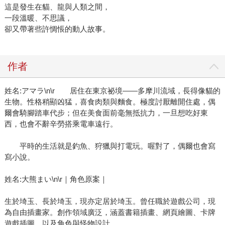
這是發生在貓、龍與人類之間，
一段溫暖、不思議，
卻又帶著些許惆悵的動人故事。
作者
姓名:アマラ\n\r 居住在東京祕境——多摩川流域，長得像貓的
生物。性格稍顯凶猛，喜食肉類與麵食。極度討厭離開住處，偶
爾會騎腳踏車代步；但在美食面前毫無抵抗力，一旦想吃好東
西，也會不辭辛勞搭乘電車遠行。
平時的生活就是釣魚、狩獵與打電玩。喔對了，偶爾也會寫
寫小說。
姓名:大熊まい\n\r｜角色原案｜
生於埼玉、長於埼玉，現亦定居於埼玉。曾任職於遊戲公司，現
為自由插畫家。創作領域廣泛，涵蓋書籍插畫、網頁繪圖、卡牌
遊戲插圖，以及角色與怪物設計。