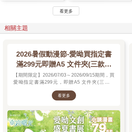
看更多
相關主題
2026暑假動漫節-愛呦買指定書
滿299元即贈A5 文件夾(三款隨
機)
【期間限定】2026/07/03～2026/09/15期間，買
愛呦指定書滿299元，即贈A5 文件夾(三款隨
機)！單筆訂單不累贈，數量有限，送完為止！
看更多