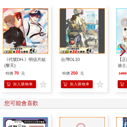
《代號DH.》明信片組
台灣OL10
【正
(黎天)
迪士
冰風
70
250
特價
元
特價
元
1490
持)
加入購物車
加入購物車
您可能會喜歡