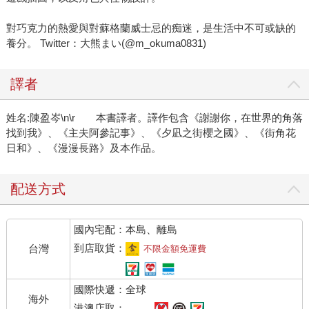
對巧克力的熱愛與對蘇格蘭威士忌的痴迷，是生活中不可或缺的
養分。 Twitter：大熊まい(@m_okuma0831)
譯者
姓名:陳盈岑\n\r 本書譯者。譯作包含《謝謝你，在世界的角落
找到我》、《主夫阿參記事》、《夕凪之街櫻之國》、《街角花
日和》、《漫漫長路》及本作品。
配送方式
國內宅配：本島、離島
到店取貨：
台灣
不限金額免運費
國際快遞：全球
海外
港澳店取：