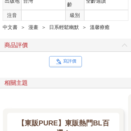
出版地
台灣
全齡適讀
齡
注音
級別
中文書
＞
漫畫
＞
日系輕鬆幽默
＞
溫馨療癒
商品評價
寫評價
相關主題
【東販PURE】東販熱門BL百