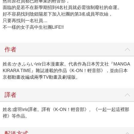
然而原社員都已經畢業的輕音部，
面臨的是若不在新學期招到4名社員就必需強制廢社的命運。
好不容易找到陰錯陽差下加入社團的第3名成員琴吹紬，
只要再找到一名社員…
不一樣的女子高中生社團LIFE!!
作者
姓名:かきふらい\n\r日本漫畫家。代表作為日本芳文社『MANGA
KIRARA TIME』雜誌連載的作品《K-ON！輕音部》，並由日本
京都動畫改編成兩季TV動畫及劇場版。
譯者
姓名:虛羽\n\r譯者。譯有《K-ON！輕音部》、《一起一起這裡那
裡》等作品。
配送方式