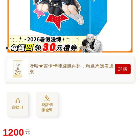
呀哈★吉伊卡哇旋風再起，精選周邊看過
加購
來
寫評價
喜歡+1
賺金幣
1200
元