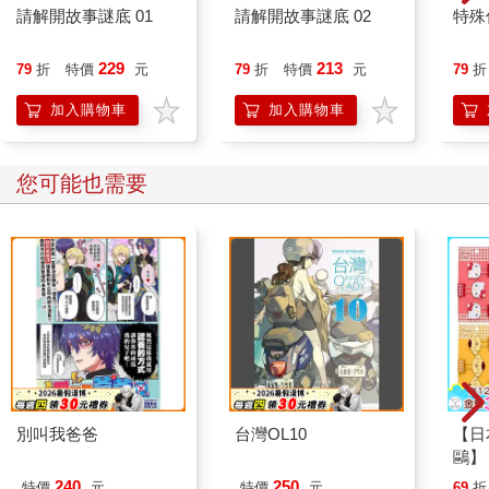
請解開故事謎底 01
請解開故事謎底 02
特殊傳
229
213
79
折
特價
元
79
折
特價
元
79
折
加入購物車
加入購物車
您可能也需要
別叫我爸爸
台灣OL10
【日本
鷗】
(8款
240
250
特價
元
特價
元
69
折