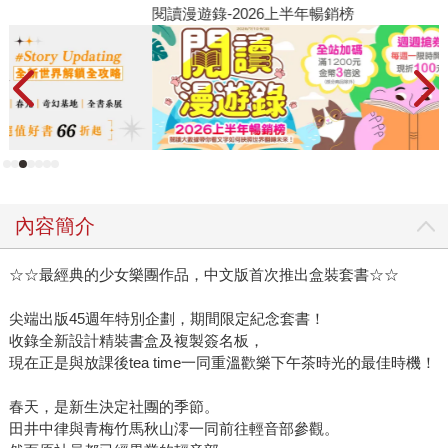
閱讀漫遊錄-2026上半年暢銷榜
2
內容簡介
☆☆最經典的少女樂團作品，中文版首次推出盒裝套書☆☆
尖端出版45週年特別企劃，期間限定紀念套書！
收錄全新設計精裝書盒及複製簽名板，
現在正是與放課後tea time一同重溫歡樂下午茶時光的最佳時機！
春天，是新生決定社團的季節。
田井中律與青梅竹馬秋山澪一同前往輕音部參觀。