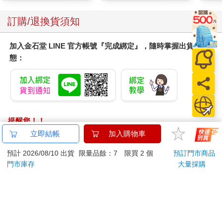
訂購/退換貨須知
加入金石堂 LINE 官方帳號『完成綁定』，隨時掌握出貨動
態：
提醒您！！
金石堂及銀行均不會請您操作ATM! 如接獲電話要求您前往
立即結帳
加入購物車
ATM提款機，請不要聽從指示，以免受騙上當！
預計 2026/08/10 出貨
限量品餘：7 限買 2 個
預訂門市商品
退換貨須知：
門市庫存
大量採購
**提醒您，鑑賞期不等於試用期，退回商品須為全新狀態**
依據「消費者保護法」第19條及行政院消費者保護處公告之
「通訊交易解除權合理例外情事適用準則」，以下商品購買
後，除商品本身有瑕疵外，將不提供7天的猶豫期：