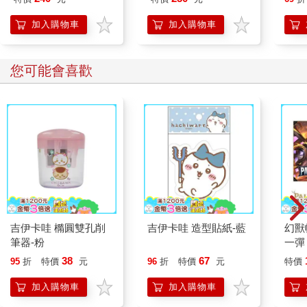
Kit
企鵝
加入購物車
加入購物車
您可能會喜歡
吉伊卡哇 橢圓雙孔削
吉伊卡哇 造型貼紙-藍
幻獸
筆器-粉
一彈
組 Da
38
67
95
折
特價
元
96
折
特價
元
特價
日文
加入購物車
加入購物車