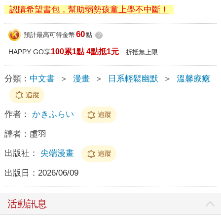
認購希望書包，幫助弱勢孩童上學不中斷！
60
預計最高可得金幣
點
?
100累1點 4點抵1元
HAPPY GO享
折抵無上限
分類：
中文書
＞
漫畫
＞
日系輕鬆幽默
＞
溫馨療癒
追蹤
作者：
かきふらい
追蹤
譯者：
虛羽
出版社：
尖端漫畫
追蹤
出版日：
2026/06/09
活動訊息