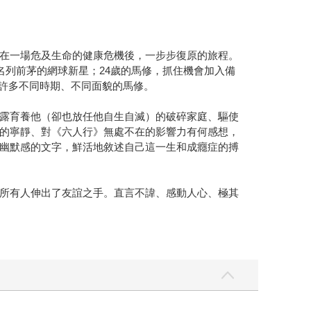
在一場危及生命的健康危機後，一步步復原的旅程。
名列前茅的網球新星；24歲的馬修，抓住機會加入備
許多不同時期、不同面貌的馬修。
露育養他（卻也放任他自生自滅）的破碎家庭、驅使
的寧靜、對《六人行》無處不在的影響力有何感想，
幽默感的文字，鮮活地敘述自己這一生和成癮症的搏
所有人伸出了友誼之手。直言不諱、感動人心、極其