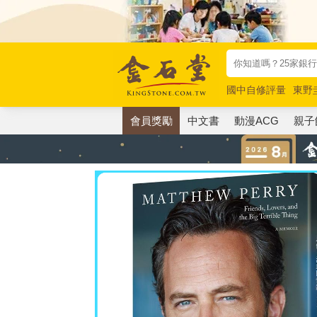
國中自修評量
東野
唯紅花綻放
奧德賽
會員獎勵
中文書
動漫ACG
親子