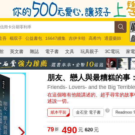
圭吾
楊双子
公益書包
16647續集
吉伊卡哇
高希均
通靈藥師
路邊攤新作
馬斯克
玩具總動員5
超慢跑
館
英文書
雜誌
電子書
文具
玩具親子
3C電玩
家
朋友、戀人與最糟糕的事
Friends- Lovers- and the Big Terribl
在這個唯有他能講述的、超乎尋常的故事
述說一切。
?
紙本平裝
金石堂 電子書
Readmoo
490
79
折
元
620
元