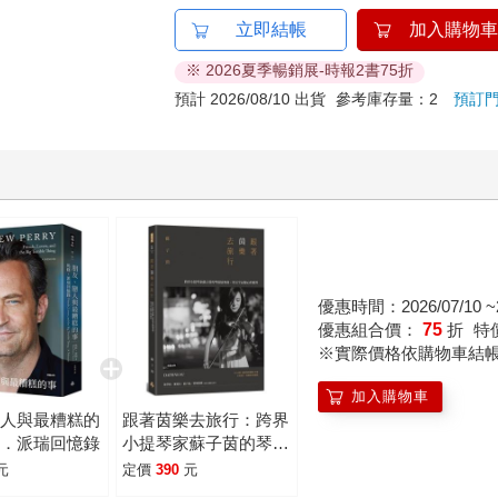
立即結帳
加入購物車
※ 2026夏季暢銷展-時報2書75折
預計 2026/08/10 出貨
參考庫存量：2
預訂
優惠時間：2026/07/10 ~2
優惠組合價：
75
折
特
※實際價格依購物車結
加入購物車
戀人與最糟糕的
跟著茵樂去旅行：跨界
修．派瑞回憶錄
小提琴家蘇子茵的琴旅
協奏曲，用文字記錄心
元
定價
390
元
的視界