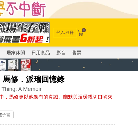
0
登入/註冊
電
居家休閒
日用食品
影音
售票
：馬修．派瑞回憶錄
e Thing: A Memoir
中，馬修更以他獨有的真誠、幽默與溫暖親切口吻來
 電子書