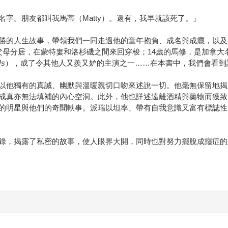
字。朋友都叫我馬蒂（Matty）。還有，我早就該死了。」
勝的人生故事，帶領我們一同走過他的童年抱負、成名與成癮，以及
父母分居，在蒙特婁和洛杉磯之間來回穿梭；14歲的馬修，是加拿大
Us
），成了令其他人又羨又妒的主演之一……在本書中，我們會看到
以他獨有的真誠、幽默與溫暖親切口吻來述說一切。他毫無保留地揭
成真亦無法填補的內心空洞。此外，他也詳述遠離酒精與藥物而獲致
的明星與他們的奇聞軼事。派瑞以坦率、帶有自我意識又富有標誌性
錄，揭露了私密的故事，使人眼界大開，同時也對努力擺脫成癮症的