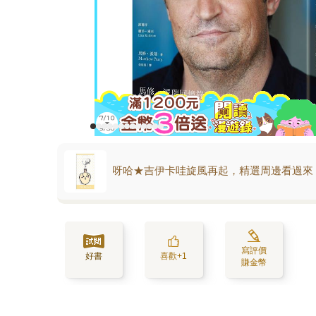
呀哈★吉伊卡哇旋風再起，精選周邊看過來
寫評價
好書
喜歡+1
賺金幣