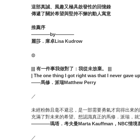
這部真誠、風趣又極具啟發性的回憶錄
傳遞了關於希望與堅持不懈的動人寓意
推薦序
————by————
麗莎．庫卓
Lisa Kudrow
◍
|||
有一件事我做對了：我從未放棄。
|||
| The one thing I got right was that I never gave up.
——
馬修．派瑞
Matthew Perry
／
未經粉飾且毫不避忌，是一部需要勇氣才寫得出來的
充滿了對未來的希望。想認識真正的馬修．派瑞，就
————
瑪塔．考夫曼
Marta Kauffman
，
NBC
情境
／