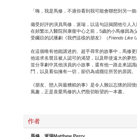
「嗨，我是馬修，不過你看到我可能會聯想到另一個名
備受好評的演員馬修．派瑞，以這句話揭開他引人入
在頻繁出入醫院與康復中心之前，5歲的小馬修因為
受矚目的試播劇《我們這樣的朋友》（
Friends Like 
在這個唯有他能講述的、超乎尋常的故事中，馬修更
他追求名聲且被人認可的渴望，以及即使遠大的夢想
並分享劇中其他演員的小故事，還有他一路走來認識
鬥，以及看似擁有一切，卻仍為成癮症所苦的原因。
《朋友、戀人與最糟糕的事》是令人難以忘懷的回憶
風趣，正是喜愛馬修的人們殷切盼望的一本書。
作者
馬修．派瑞
Matthew Perry