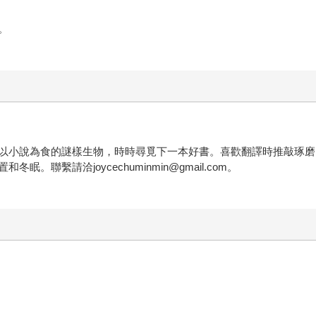
。
以小說為食的謎樣生物，時時尋覓下一本好書。喜歡翻譯時推敲琢磨
聯繫請洽joycechuminmin@gmail.com。