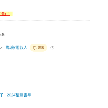
中斷！
上限
＞
導演/電影人
追蹤
?
子
2024荒島書單