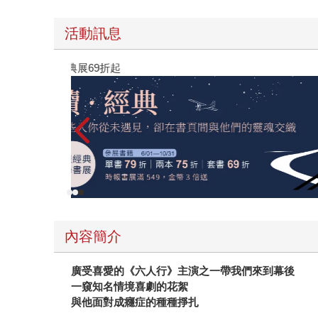
活動訊息
薦
黃色書
內容簡介
廣受喜愛的《六人行》主演之一帶我們來到幕後
一窺知名情境喜劇的花絮
與他面對成癮症的種種掙扎