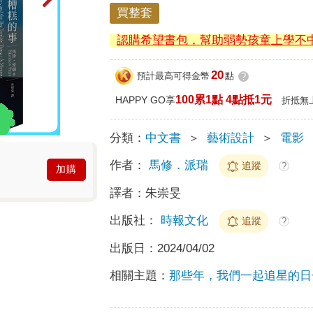
買整套
認購希望書包，幫助弱勢孩童上學不
20
預計最高可得金幣
點
?
100累1點 4點抵1元
HAPPY GO享
折抵無
分類：
中文書
＞
藝術設計
＞
電影
作者：
馬修．派瑞
追蹤
?
加購
譯者：
朱崇旻
出版社：
時報文化
追蹤
?
出版日：
2024/04/02
相關主題：
那些年，我們一起追星的日