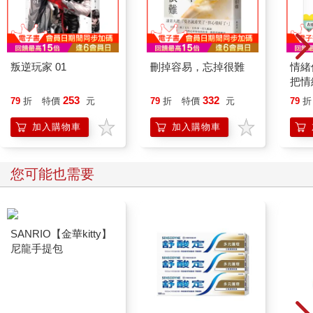
叛逆玩家 01
刪掉容易，忘掉很難
情緒
把情
誰都
253
332
79
折
特價
元
79
折
特價
元
79
折
加入購物車
加入購物車
您可能也需要