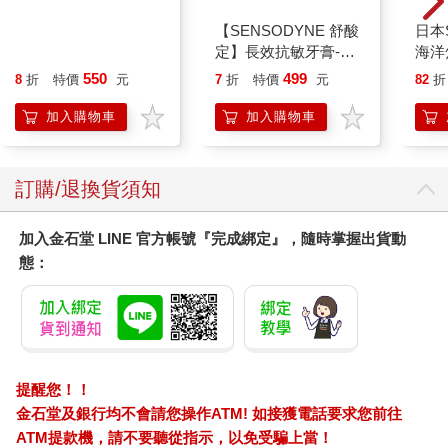
SANRIO【金華kitty】
【SENSODYNE 舒酸
日本S
尼龍手提包
定】長效抗敏牙膏-多
海洋
元護理120gx3入
550
499
8
折
特價
元
7
折
特價
元
82
折
加入購物車
加入購物車
訂購/退換貨須知
加入金石堂 LINE 官方帳號『完成綁定』，隨時掌握出貨動
態：
提醒您！！
金石堂及銀行均不會請您操作ATM! 如接獲電話要求您前往
ATM提款機，請不要聽從指示，以免受騙上當！