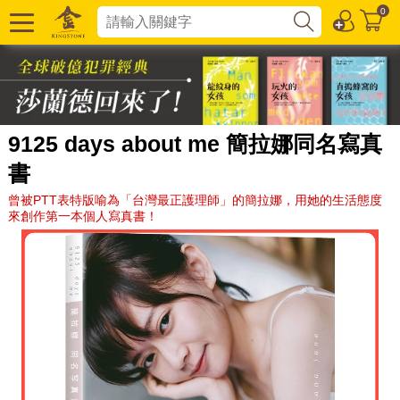
0
9125 days about me 簡拉娜同名寫真
書
曾被PTT表特版喻為「台灣最正護理師」的簡拉娜，用她的生活態度
來創作第一本個人寫真書！