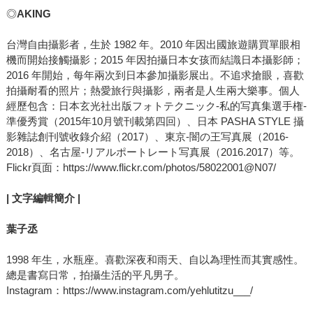
◎
AKING
台灣自由攝影者，生於 1982 年。2010 年因出國旅遊購買單眼相
機而開始接觸攝影；2015 年因拍攝日本女孩而結識日本攝影師；
2016 年開始，每年兩次到日本參加攝影展出。不追求搶眼，喜歡
拍攝耐看的照片；熱愛旅行與攝影，兩者是人生兩大樂事。個人
經歷包含：日本玄光社出版フォトテクニック-私的写真集選手権-
準優秀賞（2015年10月號刊載第四回）、日本 PASHA STYLE 攝
影雜誌創刊號收錄介紹（2017）、東京-闇の王写真展（2016-
2018）、名古屋-リアルポートレート写真展（2016.2017）等。
Flickr頁面：https://www.flickr.com/photos/58022001@N07/
|
文字編輯簡介 |
葉子丞
1998 年生，水瓶座。喜歡深夜和雨天、自以為理性而其實感性。
總是書寫日常，拍攝生活的平凡男子。
Instagram：https://www.instagram.com/yehlutitzu___/