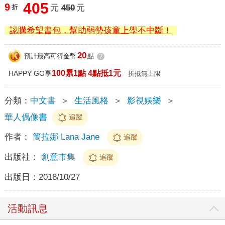
405
9
折
元
450
元
認購希望書包，幫助弱勢孩童上學不中斷！
20
預計最高可得金幣
點
?
100累1點 4點抵1元
HAPPY GO享
折抵無上限
分類：
中文書
＞
生活風格
＞
影視娛樂
＞
華人偶像書
追蹤
作者：
簡拉娜 Lana Jane
追蹤
出版社：
創意市集
追蹤
出版日：
2018/10/27
活動訊息