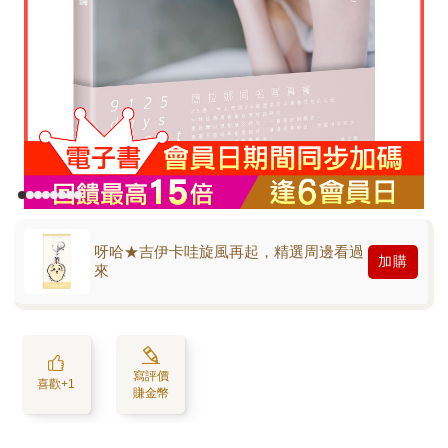
呀哈★吉伊卡哇旋風再起，精選周邊看過
加購
來
寫評價
喜歡+1
賺金幣