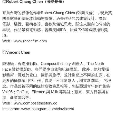
◎
Robert Chang Chien
（張簡長倫）
來自台灣的影像創作者Robert Chang Chien (張簡長倫），現於英
國皇家藝術學院攻讀動態影像。過去作品包含建築設計、攝影、
電影、裝置、藝術書等。喜歡跨領域思考、關注人類內心情感的
再現。作品帶有電影感，曾獲美國IPA、法國PX3等國際攝影獎
項。
Web：www.robccfilm.com
◎
Vincent Chan
陳德誠，香港攝影師、Composethestory 創辦人、The North
Face 贊助攝影師。專門從事自然和紀錄攝影。 此外，他熱愛攝
影藝術，沉迷於登山、攝影與旅行。並計劃登上不同的山脈，在
更多的攝影項目中工作，實現「不追隨別人，樹立新潮流」 的理
念。作品曾被不同的媒體所收錄及報導，包括亞洲青年創作集錄
Vol.05；GoOut、Ellemen 與 Milk 等雜誌；蘋果、東方日報與香
港、商業電台等。
Web：www.composethestory.co
Instagram: www.Instagram.com/vinvincent