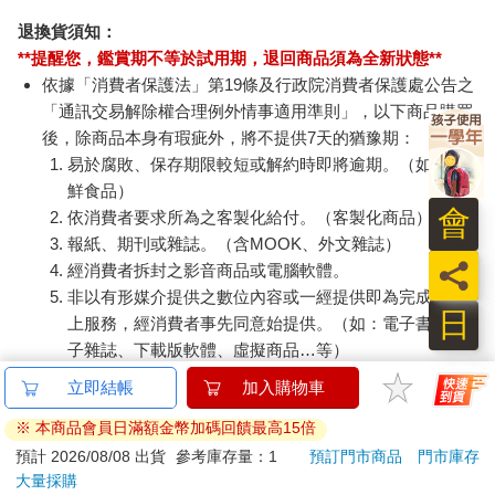
退換貨須知：
**提醒您，鑑賞期不等於試用期，退回商品須為全新狀態**
依據「消費者保護法」第19條及行政院消費者保護處公告之
「通訊交易解除權合理例外情事適用準則」，以下商品購買
後，除商品本身有瑕疵外，將不提供7天的猶豫期：
易於腐敗、保存期限較短或解約時即將逾期。（如：生
鮮食品）
會
依消費者要求所為之客製化給付。（客製化商品）
報紙、期刊或雜誌。（含MOOK、外文雜誌）
員
經消費者拆封之影音商品或電腦軟體。
非以有形媒介提供之數位內容或一經提供即為完成之線
日
上服務，經消費者事先同意始提供。（如：電子書、電
子雜誌、下載版軟體、虛擬商品…等）
已拆封之個人衛生用品。（如：內衣褲、刮鬍刀、除毛
立即結帳
加入購物車
刀…等）
※ 本商品會員日滿額金幣加碼回饋最高15倍
若非上列種類商品，均享有到貨7天的猶豫期（含例假
日）。
預計 2026/08/08 出貨
參考庫存量：1
預訂門市商品
門市庫存
大量採購
辦理退換貨時，商品（組合商品恕無法接受單獨退貨）必須