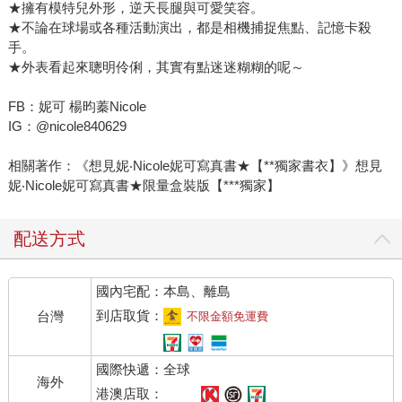
★擁有模特兒外形，逆天長腿與可愛笑容。
★不論在球場或各種活動演出，都是相機捕捉焦點、記憶卡殺
手。
★外表看起來聰明伶俐，其實有點迷迷糊糊的呢～
FB：妮可 楊昀蓁Nicole
IG：@nicole840629
相關著作：《想見妮‧Nicole妮可寫真書★【**獨家書衣】》想見
妮‧Nicole妮可寫真書★限量盒裝版【***獨家】
配送方式
國內宅配：本島、離島
到店取貨：
台灣
不限金額免運費
國際快遞：全球
海外
港澳店取：