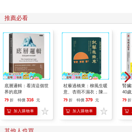
推薦必看
底層邏輯：看清這個世
杖藜過橋東：柳風生暖
腎臟
界的底牌
意、杏雨不濕衣；陳亮
40
恭談以心轉境的適齡漫
就告
316
379
79
折
特價
元
79
折
特價
元
79
折
想
加入購物車
加入購物車
其他人也買