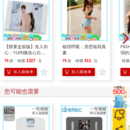
【限量盒裝版】洛入你
秘境呼吸：房思瑜寫真
FIG
心：YURI陳洛心日本
書
珢的
寫真
1327
411
79
折
特價
元
79
折
特價
元
特價
加入購物車
加入購物車
您可能也需要