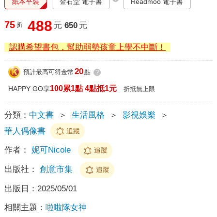
紙本平裝
金石堂 電子書
Readmoo 電子書
488
75
折
元
650
元
認購希望書包，幫助弱勢孩童上學不中斷！
20
預計最高可得金幣
點
?
100累1點 4點抵1元
HAPPY GO享
折抵無上限
分類：
中文書
＞
生活風格
＞
影視娛樂
＞
華人偶像書
追蹤
作者：
妮可Nicole
追蹤
出版社：
創意市集
追蹤
出版日：
2025/05/01
相關主題：
啦啦隊女神