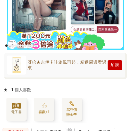
呀哈★吉伊卡哇旋風再起，精選周邊看過
加購
來
★
1
個人喜歡
寫評價
電子書
喜歡+1
賺金幣
?