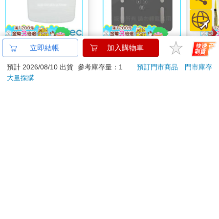
【日本dretec】日本健
【日本dretec】日本多
Di
立即結帳
加入購物車
康體重計-指針機械式-
利科DS.居家管理智能
尼龍
預計 2026/08/10 出貨
參考庫存量：1
預訂門市商品
門市庫存
白色(BS-306WTKO)
四合一體重體脂計-珊
680
2000
77
折
特價
元
91
折
特價
元
8
折
瑚灰(BS-248DG)
大量採購
加入購物車
加入購物車
您可能會喜歡