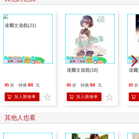
達爾文遊戲(21)
達爾文遊戲(18)
達爾
84
84
85
折
特價
元
85
折
特價
元
85
折
加入購物車
加入購物車
其他人也看