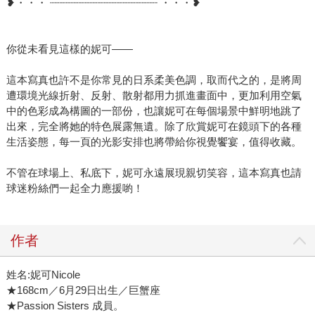
❥・・・ ┈┈┈┈┈┈┈┈┈┈┈┈┈┈┈┈┈ ・・・❥
你從未看見這樣的妮可——
這本寫真也許不是你常見的日系柔美色調，取而代之的，是將周
遭環境光線折射、反射、散射都用力抓進畫面中，更加利用空氣
中的色彩成為構圖的一部份，也讓妮可在每個場景中鮮明地跳了
出來，完全將她的特色展露無遺。除了欣賞妮可在鏡頭下的各種
生活姿態，每一頁的光影安排也將帶給你視覺饗宴，值得收藏。
不管在球場上、私底下，妮可永遠展現親切笑容，這本寫真也請
球迷粉絲們一起全力應援喲！
作者
姓名:妮可Nicole
★168cm／6月29日出生／巨蟹座
★Passion Sisters 成員。