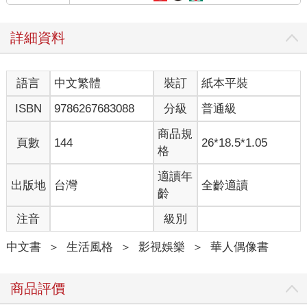
詳細資料
語言
中文繁體
裝訂
紙本平裝
ISBN
9786267683088
分級
普通級
商品規
頁數
144
26*18.5*1.05
格
適讀年
出版地
台灣
全齡適讀
齡
注音
級別
中文書
＞
生活風格
＞
影視娛樂
＞
華人偶像書
商品評價