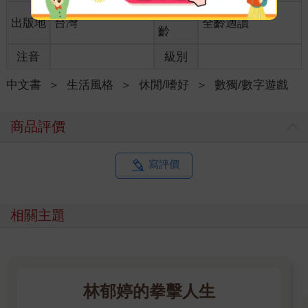
適讀年
出版地
台灣
全齡適讀
齡
注音
級別
中文書
＞
生活風格
＞
休閒/嗜好
＞
數獨/數字遊戲
商品評價
寫評價
相關主題
林郁婷的拳擊人生