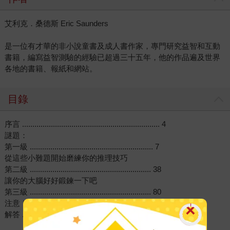
艾利克．桑德斯 Eric Saunders
是一位有才華的非小說童書及成人書作家，專門研究益智和互動
書籍，編寫益智測驗的經驗已超過三十五年，他的作品遍及世界
各地的書籍、報紙和網站。
目錄
序言 ................................................................... 4
謎題：
第一級 ............................................................ 7
從這些小難題開始磨練你的推理技巧
第二級 ........................................................... 38
讓你的大腦好好鍛鍊一下吧
第三級 ........................................................... 80
注意！僅限進階者
解答 ................................................................. 123