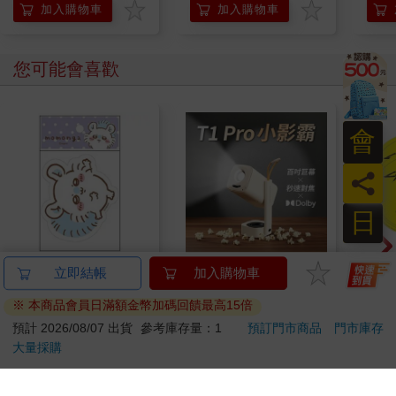
加入購物車
加入購物車
您可能會喜歡
會
員
日
吉伊卡哇 造型貼紙-紫
Yaber T1 PRO 小影霸
電馭
立即結帳
加入購物車
便攜式 180° 旋轉智能
(藍
※ 本商品會員日滿額金幣加碼回饋最高15倍
投影機
67
7680
96
折
特價
元
特價
元
特價
8990
預計 2026/08/07 出貨
參考庫存量：1
預訂門市商品
門市庫存
大量採購
加入購物車
加入購物車