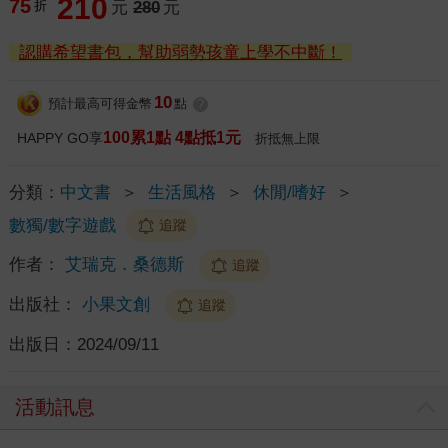
210
75
折
元
280
元
認購希望書包，幫助弱勢孩童上學不中斷！
10
預計最高可得金幣
點
?
100累1點 4點抵1元
HAPPY GO享
折抵無上限
分類：
中文書
＞
生活風格
＞
休閒/嗜好
＞
數獨/數字遊戲
追蹤
作者：
艾瑞克．桑德斯
追蹤
出版社：
小果文創
追蹤
出版日：
2024/09/11
活動訊息