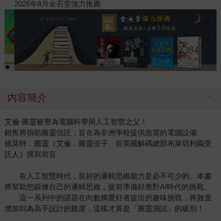
閱讀漫遊錄-2026上半年暢銷榜
20
內容簡介
艾倫·圖靈被譽為電腦科學與人工智慧之父！
銷售將捐助圖靈信託，旨在為非洲學校提供急需的電腦設備
德莫特．圖靈（艾倫．圖靈侄子、前英國解碼總部布萊切利園受
託人）撰寫前言
在人工智慧時代，良好的邏輯思維能力是必不可少的。本書
將幫助您鍛煉自己的邏輯思維，提前準備好應對AI時代的挑戰。
這一系列中的謎題在向數獨愛好者提出的趣味挑戰，將難度
增加到為高手設計的難度，這樣才算是「圖靈測試」的級別！