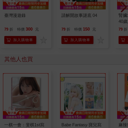
臺灣漫遊錄
請解開故事謎底 04
腎臟
40
就告
300
150
79
折
特價
元
79
折
特價
元
79
折
加入購物車
加入購物車
其他人也買
一棋一會：斐棋1st寫
Babe Fantasy‧寶兒寫
麻辣