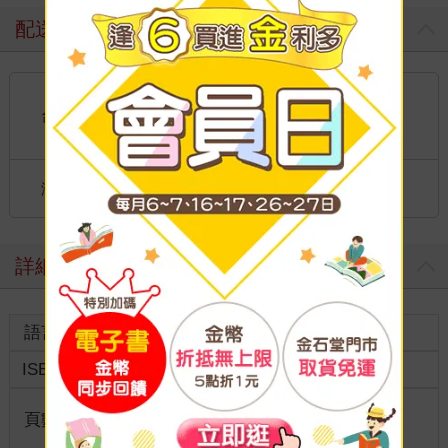
配送方式
國內宅配：本島、離島
到店取貨：
台灣
不限金額免運費
國際快遞：全球
海外
港澳店取：
詳細資料
語言
中文繁體
裝訂
紙本平裝
ISBN
9786269813544
分級
普通級
商品規
頁數
160
18開17*23cm
格