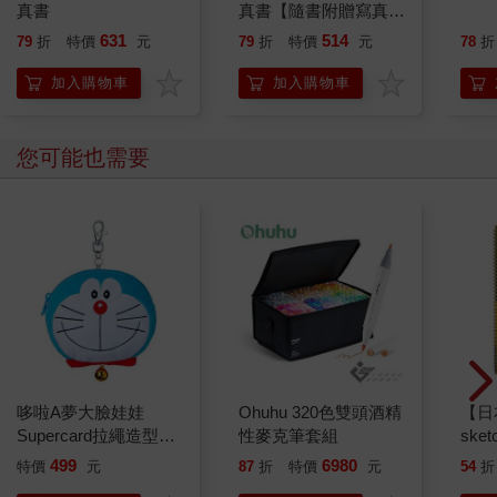
真書
真書【隨書附贈寫真海
報（四款隨機投入一
631
514
79
折
特價
元
79
折
特價
元
78
折
款）】
加入購物車
加入購物車
您可能也需要
哆啦A夢大臉娃娃
Ohuhu 320色雙頭酒精
【日本
Supercard拉繩造型悠
性麥克筆套組
sket
遊卡【受託代銷】
本 
499
6980
特價
元
87
折
特價
元
54
折
速寫