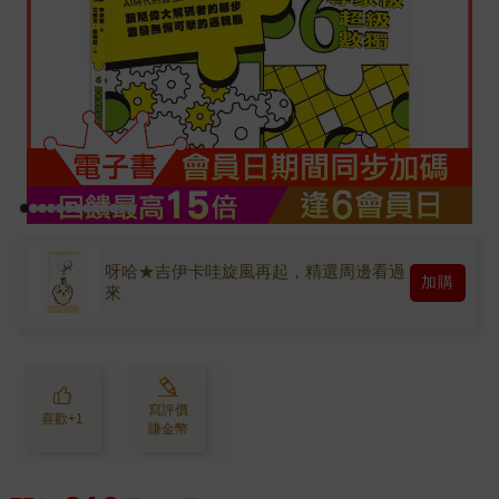
呀哈★吉伊卡哇旋風再起，精選周邊看過
加購
來
寫評價
喜歡+1
賺金幣