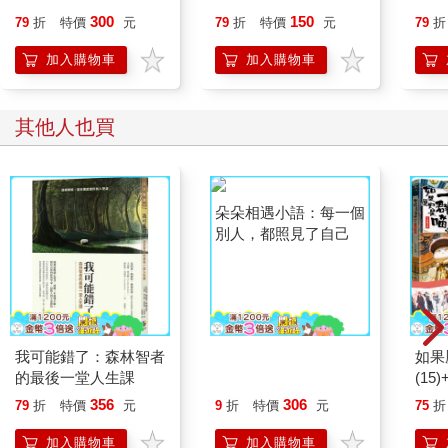
300
150
79
折
特價
元
79
折
特價
元
79
折
凱西看著我，輕鬆地說：「約翰，你有注意到菜單上的問題變成
什麼了呢？」
加入購物車
加入購物車
「有啊，我第一次看的時候是這句，然後它自己變成另一句，現
在又變回原來的那一句。為什麼？怎麼會這樣？」
其他人也買
凱西停了一下。「是這樣的，約翰，」她開始解釋。「你看到的
那個問題、變得不一樣的問題──」
「『我為什麼在這裡？』」我打斷她。
她冷靜地點點頭。「對，就是這個。這不是個隨意的提問。瀏覽
而過是一回事，但當你不只是一瞥而過，而是真正地思考這個問
題，然後捫心自問──你的世界就會改變了。」她拿起菜單，翻過
來，指著印有「在點餐之前……」的地方。
我可能錯了：森林智者
朵朵相遇小語：每一個
如果
的最後一堂人生課
別人，都照見了自己
(1
「我知道我的話聽起來很強烈，所以我們才把這段話放在菜單前
喵(
356
306
面。」
79
折
特價
元
9
折
特價
元
75
折
加入購物車
加入購物車