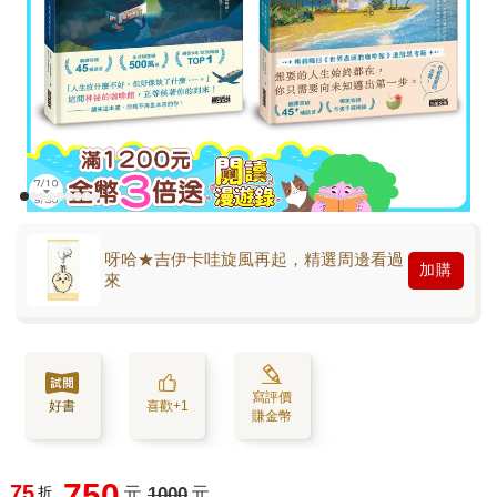
呀哈★吉伊卡哇旋風再起，精選周邊看過
加購
來
寫評價
好書
喜歡+1
賺金幣
750
75
折
元
1000
元