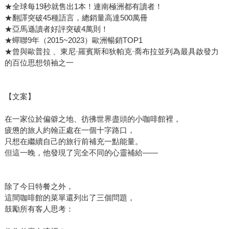
★全球每19秒就售出1本！連南極洲都有讀者！
同事忍不住拍桌子大笑。太有約翰的風格了！正如他這次寫
★翻譯突破45種語言，總銷量高達500萬冊
給台灣讀者的祝福：「夢想是等待實現的現實。」而他真的
★亞馬遜讀者好評突破4萬則！
始終活在實現夢想的路上。 當然，過兩天我們就收到約翰
★蟬聯9年（2015~2023）歐洲暢銷TOP1
從非洲回覆的訊息，《重返世界盡頭的咖啡館》也順順利利
★曾與歐普拉 、東尼·羅賓斯和狄帕克·喬布拉並列為最具啟發力
地來到台灣讀者的手中。歡迎再次光臨，世界盡頭的咖啡
的百位思想領袖之一
館。
【文案】
在一家位於偏僻之地、彷彿世界盡頭的小咖啡館裡，
疲憊的旅人約翰正處在一個十字路口，
只想在繼續自己的旅行前補充一點能量。
但這一晚，他發現了完全不同的心靈補給——
除了今日特餐之外，
這間咖啡館的菜單還列出了三個問題，
鼓勵所有客人思考：