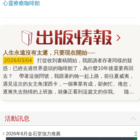
心靈療癒咖啡館
人生永遠沒有太遲，只要現在開始──
2026/03/04
打從收到書稿開始，我跟讀者存著同樣的疑
惑：已經去過世界盡頭的咖啡館了，為什麼10年後還要再回
去？ 帶著這個問號，我跟著約翰一起上路，前往夏威夷，
遇見這次的女主角潔西卡，一個事業有成，卻匆忙、倦怠，
逐漸失去熱情的上班族，就像正看到這篇文的你我。 隨著
編輯過程不斷閱讀書稿、整理文案，我也看見作者為何要續
寫《重返世界盡頭的咖啡館》──在《世界盡頭的咖啡館》出
版暢銷的10年間，在全球各地，許多人或許想成為約翰而深
活動訊息
思人生的意義，卻茫然沒頭緒；也或許因此發覺，其實，自
己並不認識自己，說不出什麼是「自己想要的人生」；更或
三采童書滿額送防水袋
許羨慕約翰，但仍然少了一份動力改變，於是依舊卡在充滿