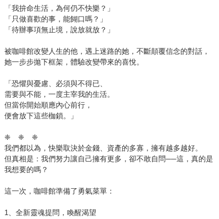
「我拚命生活，為何仍不快樂？」
「只做喜歡的事，能餬口嗎？」
「待辦事項無止境，說放就放？」
被咖啡館改變人生的他，遇上迷路的她，不斷顛覆信念的對話，
她一步步拋下框架，體驗改變帶來的喜悅。
「恐懼與憂慮、必須與不得已、
需要與不能，一度主宰我的生活。
但當你開始順應內心前行，
便會放下這些枷鎖。」
❈ ❈ ❈
我們都以為，快樂取決於金錢、資產的多寡，擁有越多越好。
但真相是：我們努力讓自己擁有更多，卻不敢自問──這，真的是
我想要的嗎？
這一次，咖啡館準備了勇氣菜單：
1、全新靈魂提問，喚醒渴望