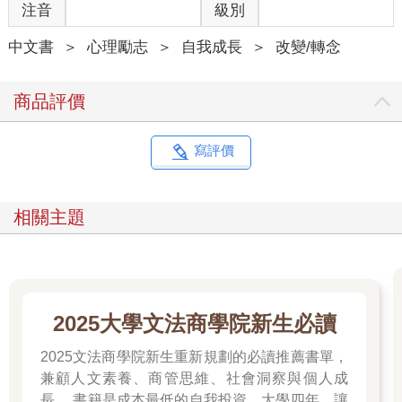
注音
級別
她笑了笑說：「我們盡力做到最好。」她伸手拿過我一直在看的
中文書
＞
心理勵志
＞
自我成長
＞
改變/轉念
菜單，並把它翻到正面。「還有，」她指向菜單上提到可以詢問
服務生的那句話。「這和你一直在看的第一個問題有關。」她又
翻過菜單，把提問那一面向著我，放回桌上。
商品評價
我真的不懂她是怎麼知道我在看那個問題，但我沒出聲。
寫評價
「你知道嗎？」她繼續說道：「看著這個問題是一回事，但改變
這個問題又是另一回事。」
相關主題
我看著她，困惑地問：「改變問題？什麼意思？」
「聽起來好像沒什麼，」她說。「但是那問題只要改個字，一切
就會不一樣了。」
2025大學文法商學院新生必讀
「怎樣的不一樣？」我困惑地回答。「是我不能在這裡吃飯了？
還是我要點別的東西？」
2025文法商學院新生重新規劃的必讀推薦書單，
兼顧人文素養、商管思維、社會洞察與個人成
「不，」她慢慢地搖了搖頭。「是更大的改變。」
長。 書籍是成本最低的自我投資，大學四年，讓