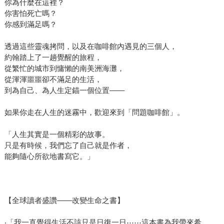
你為什麼在這裡？
你害怕死亡嗎？
你感到滿足嗎？
透過這些靈魂拷問，以及在咖啡館內遇見的三個人，
約翰踏上了一趟覺醒的旅程，
從繁忙的城市到慵懶的南美洲海灘，
從渾渾噩噩卻不滿足的生活，
到為自己、為人生定錨一個位置——
如果你走在人生的迷霧中，歡迎來到「問題咖啡館」。
「人生其實是一個精彩的故事。
只是有時候，我們忘了自己就是作者，
能夠隨心所欲地書寫它。」
【全球讀者盛讚——改變生命之書】
‧「我一直覺得生活不該只是日復一日⋯⋯這本書為我帶來希