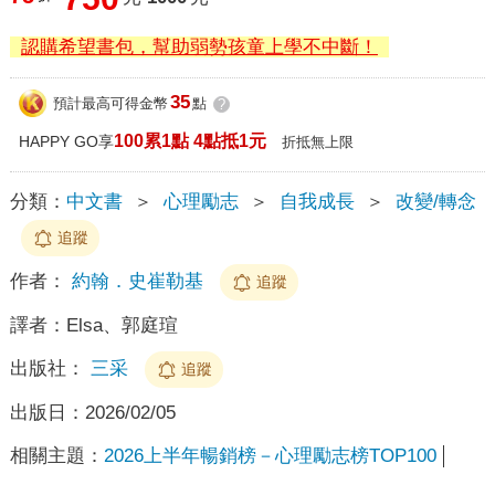
認購希望書包，幫助弱勢孩童上學不中斷！
35
預計最高可得金幣
點
?
100累1點 4點抵1元
HAPPY GO享
折抵無上限
分類：
中文書
＞
心理勵志
＞
自我成長
＞
改變/轉念
追蹤
作者：
約翰．史崔勒基
追蹤
譯者：
Elsa、郭庭瑄
出版社：
三采
追蹤
出版日：
2026/02/05
相關主題：
2026上半年暢銷榜－心理勵志榜TOP100