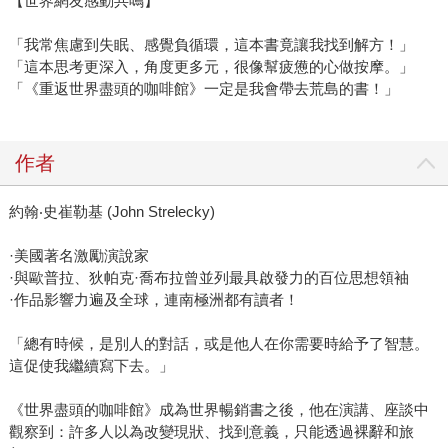
【世界網友感動共鳴】
「我常焦慮到失眠、感覺負循環，這本書竟讓我找到解方！」
「這本思考更深入，角度更多元，很像幫疲憊的心做按摩。」
「《重返世界盡頭的咖啡館》一定是我會帶去荒島的書！」
作者
約翰‧史崔勒基 (John Strelecky)
·美國著名激勵演說家
·與歐普拉、狄帕克·喬布拉曾並列最具啟發力的百位思想領袖
·作品影響力遍及全球，連南極洲都有讀者！
「總有時候，是別人的對話，或是他人在你需要時給予了智慧。
這促使我繼續寫下去。」
《世界盡頭的咖啡館》成為世界暢銷書之後，他在演講、座談中
觀察到：許多人以為改變現狀、找到意義，只能透過裸辭和旅