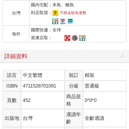
國內宅配：本島、離島
凱西走到窗口跟他說了些什麼，他朝外面看了看，見我正看著
他，微笑地對我揮揮手。
到店取貨：
台灣
不限金額免運費
我猶豫地揮揮手，感覺有點荒謬。我沒有在咖啡館裡跟廚師打招
國際快遞：全球
呼的習慣。
海外
港澳店取：
凱西繼續和那個男人交談，而我把心思轉回到菜單上。
詳細資料
幾分鐘後，當我重讀第一個問題──
你為什麼在這裡？
語言
中文繁體
裝訂
精裝
凱西走了回來，坐在我對面。
ISBN
4711528701091
分級
普通級
「那是麥克。」她說：「他是咖啡館的老闆，也負責廚房。他說
商品規
頁數
452
0*0*0
有空時會出來見見你。我問了你的餐點有沒有問題，他說分量很
格
多，但你應該可以吃得完。」
適讀年
出版地
台灣
全齡適讀
我點點頭，不太確定該怎麼回應。「謝謝。這是，呃……某種服
齡
務嗎？」