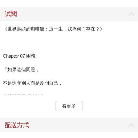
試閱
《世界盡頭的咖啡館：這一生，我為何而存在？》
Chapter 07 困惑
「如果這個問題，
不是詢問別人而是改問自己，
你就不再是從前的你了。」
看更多
---
我看著凱西走向廚房窗口，第一次注意到廚房裡有個男人。他一
配送方式
手拿著木杓，看起來是廚師。