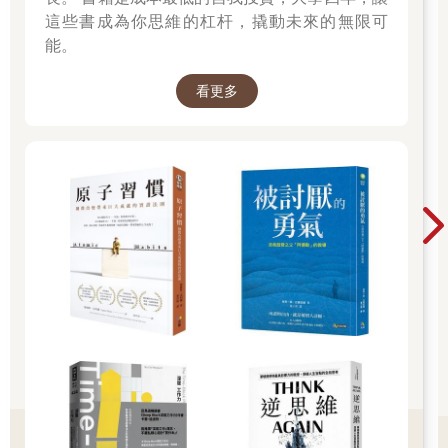
這些書成為你思維的杠杆，撬動未來的無限可
我不確定是因為她說的話，還是她聲音中的力量，但是她說著
能。
「更大的改變」時，我的手臂上起了雞皮疙瘩。雖然我完全不知
道她在說什麼，但她顯然不是在開玩笑。
看更多
「我不太懂妳的意思。」我說。
凱西又指著菜單。「如果這個問題，不是詢問別人而是改問你自
己，你就不再是從前的你了。」
什麼？我心想。不再是以前的我？這是什麼意思？
突然，一種奇怪的感覺湧上心頭──我似乎站在陡峭的懸崖邊緣，
向前邁出的這一步，要麼讓我送命，要麼為我帶來永恆的幸福。
「和你想的差不多。」凱西評論道，然後笑了。「但沒有那麼嚴
重。」
我還沒問她怎麼知道我在想什麼，她便說：「要不這樣，在你走
出門之前，我先解釋一下。」她指著菜單說：「你來唸第一個問
題，但要用隨意瞥一眼路標、那種無關緊要的態度。」