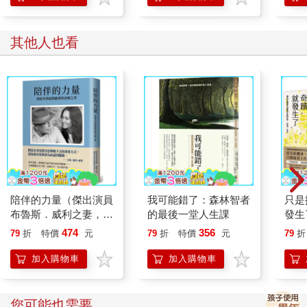
＊＊＊
其他人也看
Chapter 08 存在的意義
我不確定我在這裡做什麼。
我甚至不確定自己知道這到底是個什麼地方。
---
我坐在那裡看著她，被這荒謬的處境震住了。
陪伴的力量（傑出演員
我可能錯了：森林智者
只是
布魯斯．威利之妻，親
的最後一堂人生課
發生
三更半夜，我在一家咖啡館裡，不知道自己置身何地，聽著一個
歷失智症照顧的真情分
率〕
474
356
79
折
特價
元
79
折
特價
元
79
折
關於菜單封面上寫著幫助顧客面對人生巨變的提示的故事！
享）
接，
附「
加入購物車
加入購物車
【最
這絕對不是典型的假期體驗，而且當時的我並不知道，這只是今
晚即將發生之事的開端。
您可能也需要