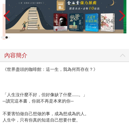
待辦事項的生活中……。 總想著只要多花點時間、把工作
帶回家做、週末加班⋯⋯總有一天能把事情做完，到時就解
脫了。但那一天始終沒來。 這本書，正是約翰寫給要上路
的人們，回應困惑：如何一步步思考、找到人生意義？我是
誰？我真正想要的人生是什麼樣子的？要怎麼做出生活中真
正重要的選擇？並且再次鼓舞，人生永遠沒有太遲，只要你
現在開始。 在此摘錄《重返世界盡頭的咖啡館》一書中，
內容簡介
無論看了多少遍稿子，都是我最喜歡的段落： 妳的存在是
有意義的。妳的人生不是錯誤，不是意外，更不是偶然的巧
《世界盡頭的咖啡館：這一生，我為何而存在？》
合。 妳有要實現的使命，否則不會來到這個世界。 從來到
世上的那時，整個宇宙就為我們指引方向，一路支持、引
導、鼓勵⋯⋯ 生命是一場精心設計、錯綜複雜的遊戲，目的
是要讓我們邁向成功，而非失敗。 原來，宇宙早就為我們
「人生沒什麼不好，但好像缺了什麼......。」
準備好了，只等著我們活出自己想要的人生。 最後分享一
─讀完這本書，你就不再是本來的你─
個可愛的編輯小插曲。《重返世界盡頭的咖啡館》封面製作
不要害怕做自己想做的事，成為想成為的人。
完成後，按程序寄給作者審閱。當時特別避開連續假期等等
人生中，只有你真的知道自己想要什麼。
可能影響時程的時間點，卻沒想到資料寄出後，迅速收到國
外通知：作者去非洲追尋夢想囉～～ 看著回信，我和版權