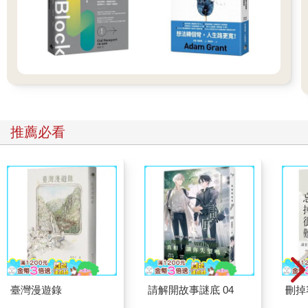
我困惑地看著她。她說：「試試吧。」
我快速地看了一眼菜單。驚奇的是，問題慢慢地從「你為什麼在
這裡？」變成「我為什麼在這裡？」。
我一讀完，問題又變回去了。
推薦必看
我看了看凱西，再看了看菜單，又看了看凱西。
「妳有看到……？」我語無倫次。「剛剛菜單……那是怎麼回
事？」
「我不確定你是不是準備好接受這個問題的答案了。」她回答。
「什麼意思？」我問道，音量有點高。我再次看了看菜單，又看
了看凱西。「是妳嗎？是妳讓菜單上的字變了，對吧？」
我完全搞不清楚發生了什麼事，也不確定留下來搞清楚是不是個
臺灣漫遊錄
請解開故事謎底 04
刪掉
好主意。