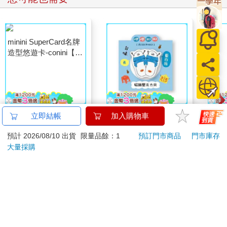
凱西似乎對我的困惑毫不在意。「你看，約翰，一旦你真的捫心
自問，尋找答案將會成為你人生的一部分。你會發現自己一早醒
來就想著這個問題，而且腦子一整天不斷地閃過它。雖然偶爾可
能會忘了，但在睡前，你又會想起來。」
她頓了一下。「這問題有點像一個入口、一扇門。一旦打開了，
你很難關上它。」
我難以置信地看著她。「一個入口？」
minini SuperCard名牌
哩哩扣扣磁鐵壓克力夾
小呸
立即結帳
加入購物車
她點了點頭，聲音變得更有力。「一旦打開，很難再關上。」
造型悠遊卡-conini【受
(藍白拖)
拉扣
預計 2026/08/10 出貨
限量品餘：1
預訂門市商品
門市庫存
託代銷】
179
75
特價
元
88
折
特價
元
88
折
我靠在座位上，試著理解她說的事情，或者她為什麼要告訴我。
大量採購
入口、一部分的我、關閉……我真的完全聽不懂她在說什麼。
加入購物車
加入購物車
但有一件事是肯定的。菜單上的那題「你為什麼在這裡？」具有
更深刻的意義。顯然它不只是在問某個人為什麼來到這家咖啡
您可能會喜歡
館。
「沒錯。」凱西打斷了我的思緒。「問題與咖啡館無關。它是在