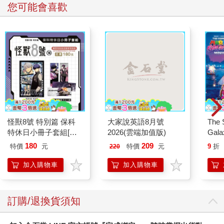
您可能會喜歡
怪獸8號 特別篇 保科
大家說英語8月號
The 
特休日小冊子套組[限
2026(雲端加值版)
Gala
加購]
Peac
180
209
特價
元
特價
元
9
折
220
Surpri
Mari
加入購物車
加入購物車
Stor
訂購/退換貨須知