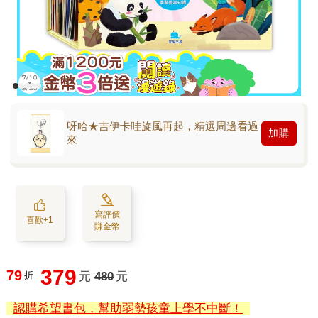
呀哈★吉伊卡哇旋風再起，精選周邊看過
加購
來
寫評價
喜歡+1
賺金幣
379
79
折
元
480
元
認購希望書包，幫助弱勢孩童上學不中斷！