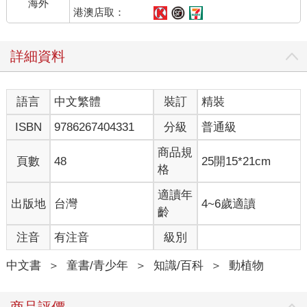
海外
港澳店取：
詳細資料
語言
中文繁體
裝訂
精裝
ISBN
9786267404331
分級
普通級
商品規
頁數
48
25開15*21cm
格
適讀年
出版地
台灣
4~6歲適讀
齡
注音
有注音
級別
中文書
＞
童書/青少年
＞
知識/百科
＞
動植物