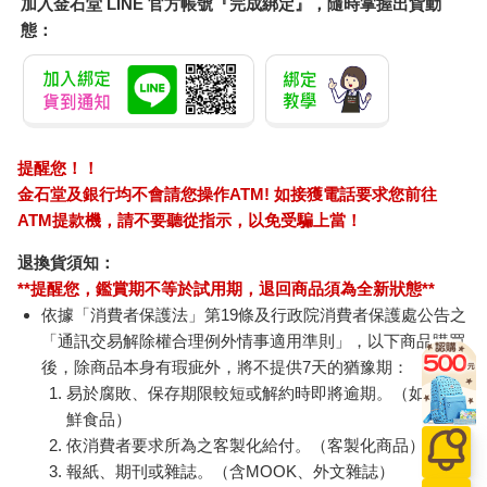
加入金石堂 LINE 官方帳號『完成綁定』，隨時掌握出貨動
態：
提醒您！！
金石堂及銀行均不會請您操作ATM! 如接獲電話要求您前往
ATM提款機，請不要聽從指示，以免受騙上當！
退換貨須知：
**提醒您，鑑賞期不等於試用期，退回商品須為全新狀態**
依據「消費者保護法」第19條及行政院消費者保護處公告之
「通訊交易解除權合理例外情事適用準則」，以下商品購買
後，除商品本身有瑕疵外，將不提供7天的猶豫期：
易於腐敗、保存期限較短或解約時即將逾期。（如：生
鮮食品）
依消費者要求所為之客製化給付。（客製化商品）
報紙、期刊或雜誌。（含MOOK、外文雜誌）