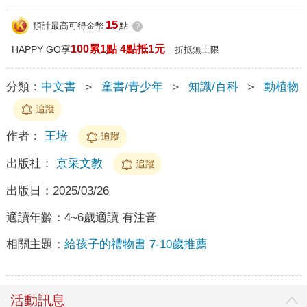
15
預計最高可得金幣
點
?
100累1點 4點抵1元
HAPPY GO享
折抵無上限
分類：
中文書
＞
童書/青少年
＞
知識/百科
＞
動植物
追蹤
作者：
王培
追蹤
出版社：
京采文教
追蹤
出版日：
2025/03/26
適讀年齡：
4~6歲適讀 有注音
相關主題：
給孩子的禮物書 7-10歲推薦
活動訊息