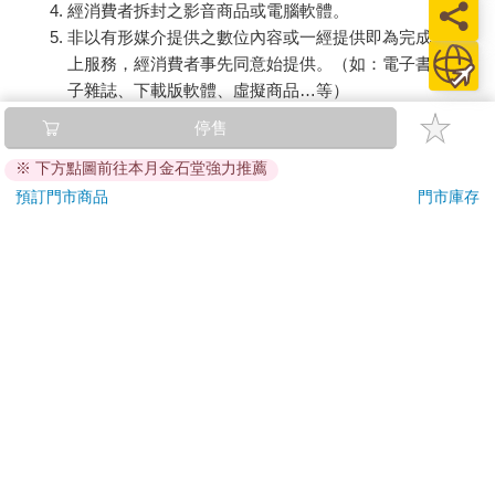
經消費者拆封之影音商品或電腦軟體。
非以有形媒介提供之數位內容或一經提供即為完成之線
上服務，經消費者事先同意始提供。（如：電子書、電
子雜誌、下載版軟體、虛擬商品…等）
已拆封之個人衛生用品。（如：內衣褲、刮鬍刀、除毛
停售
刀…等）
※ 下方點圖前往本月金石堂強力推薦
若非上列種類商品，均享有到貨7天的猶豫期（含例假
日）。
預訂門市商品
門市庫存
辦理退換貨時，商品（組合商品恕無法接受單獨退貨）必須
是您收到商品時的原始狀態（包含商品本體、配件、贈品、
保證書、所有附隨資料文件及原廠內外包裝…等），請勿直
接使用原廠包裝寄送，或於原廠包裝上黏貼紙張或書寫文
字。
退回商品若無法回復原狀，將請您負擔回復原狀所需費用，
嚴重時將影響您的退貨權益。