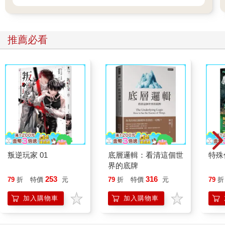
推薦必看
叛逆玩家 01
底層邏輯：看清這個世
特殊傳
界的底牌
253
316
79
折
特價
元
79
折
特價
元
79
折
加入購物車
加入購物車