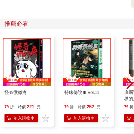
推薦必看
怪奇微微疼
特殊傳說Ⅲ vol.11
底層
界的
221
252
79
折
特價
元
79
折
特價
元
79
折
加入購物車
加入購物車