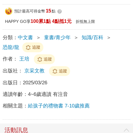
15
預計最高可得金幣
點
?
100累1點 4點抵1元
HAPPY GO享
折抵無上限
分類：
中文書
＞
童書/青少年
＞
知識/百科
＞
恐龍/龍
追蹤
作者：
王培
追蹤
出版社：
京采文教
追蹤
出版日：
2025/03/26
適讀年齡：
4~6歲適讀 有注音
相關主題：
給孩子的禮物書 7-10歲推薦
活動訊息