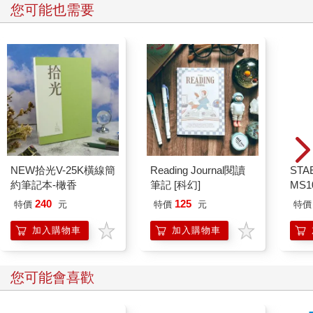
您可能也需要
NEW拾光V-25K橫線簡
Reading Journal閱讀
STA
約筆記本-橄香
筆記 [科幻]
MS
色鉛筆
240
125
特價
元
特價
元
特價
加入購物車
加入購物車
您可能會喜歡