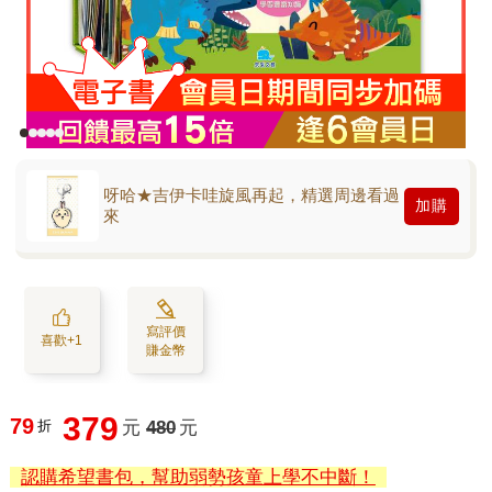
呀哈★吉伊卡哇旋風再起，精選周邊看過
加購
來
寫評價
喜歡+1
賺金幣
379
79
折
元
480
元
認購希望書包，幫助弱勢孩童上學不中斷！