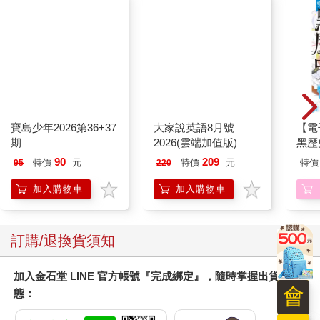
大家說英語8月號
2026(雲端加值版)
寶島少年2026第36+37
【電
期
黑歷史
90
209
特價
元
特價
元
特價
95
220
加入購物車
加入購物車
訂購/退換貨須知
加入金石堂 LINE 官方帳號『完成綁定』，隨時掌握出貨動
會
態：