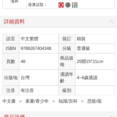
海外
港澳店取：
詳細資料
語言
中文繁體
裝訂
精裝
ISBN
9786267404348
分級
普通級
商品規
頁數
48
25開15*21cm
格
適讀年
出版地
台灣
4~6歲適讀
齡
注音
有注音
級別
中文書
＞
童書/青少年
＞
知識/百科
＞
恐龍/龍