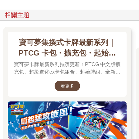
相關主題
寶可夢集換式卡牌最新系列｜
PTCG 卡包・擴充包・起始牌
組．最新卡牌＆組合一次看
寶可夢卡牌最新系列持續更新！PTCG 中文版擴
充包、超級進化ex卡包組合、起始牌組、全新周
邊一次彙整，新彈上市不漏接，快速找到你要的
看更多
寶可夢卡牌！