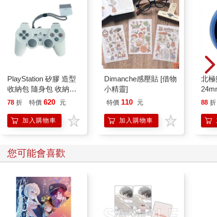
PlayStation 矽膠 造型
Dimanche感壓貼 [借物
北極
收納包 隨身包 收納包
小精靈]
24m
小物收納 零錢包
620
110
78
折
特價
元
特價
元
88
折
DUALSHOCK
加入購物車
加入購物車
您可能會喜歡