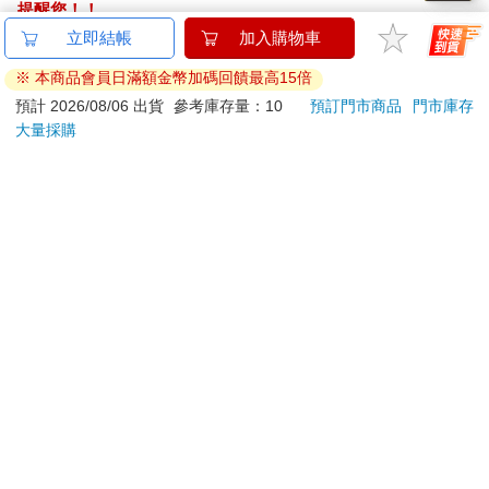
提醒您！！
金石堂及銀行均不會請您操作ATM! 如接獲電話要求您前往
立即結帳
加入購物車
ATM提款機，請不要聽從指示，以免受騙上當！
※ 本商品會員日滿額金幣加碼回饋最高15倍
退換貨須知：
預計 2026/08/06 出貨
參考庫存量：10
預訂門市商品
門市庫存
大量採購
**提醒您，鑑賞期不等於試用期，退回商品須為全新狀態**
依據「消費者保護法」第19條及行政院消費者保護處公告之
「通訊交易解除權合理例外情事適用準則」，以下商品購買
後，除商品本身有瑕疵外，將不提供7天的猶豫期：
易於腐敗、保存期限較短或解約時即將逾期。（如：生
鮮食品）
依消費者要求所為之客製化給付。（客製化商品）
報紙、期刊或雜誌。（含MOOK、外文雜誌）
經消費者拆封之影音商品或電腦軟體。
非以有形媒介提供之數位內容或一經提供即為完成之線
上服務，經消費者事先同意始提供。（如：電子書、電
子雜誌、下載版軟體、虛擬商品…等）
已拆封之個人衛生用品。（如：內衣褲、刮鬍刀、除毛
刀…等）