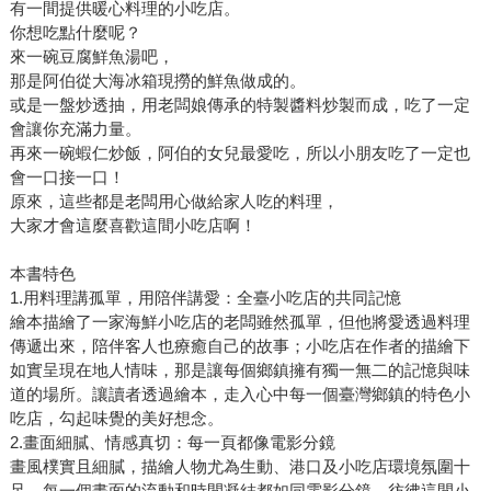
有一間提供暖心料理的小吃店。
你想吃點什麼呢？
來一碗豆腐鮮魚湯吧，
那是阿伯從大海冰箱現撈的鮮魚做成的。
或是一盤炒透抽，用老闆娘傳承的特製醬料炒製而成，吃了一定
會讓你充滿力量。
再來一碗蝦仁炒飯，阿伯的女兒最愛吃，所以小朋友吃了一定也
會一口接一口！
原來，這些都是老闆用心做給家人吃的料理，
大家才會這麼喜歡這間小吃店啊！
本書特色
1.用料理講孤單，用陪伴講愛：全臺小吃店的共同記憶
繪本描繪了一家海鮮小吃店的老闆雖然孤單，但他將愛透過料理
傳遞出來，陪伴客人也療癒自己的故事；小吃店在作者的描繪下
如實呈現在地人情味，那是讓每個鄉鎮擁有獨一無二的記憶與味
道的場所。讓讀者透過繪本，走入心中每一個臺灣鄉鎮的特色小
吃店，勾起味覺的美好想念。
2.畫面細膩、情感真切：每一頁都像電影分鏡
畫風樸實且細膩，描繪人物尤為生動、港口及小吃店環境氛圍十
足，每一個畫面的流動和時間凝結都如同電影分鏡，彷彿這間小