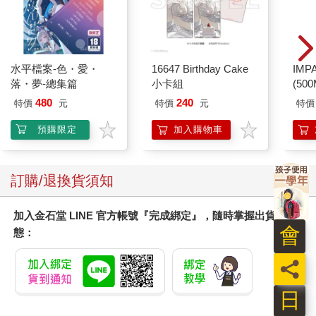
水平檔案-色・愛・
16647 Birthday Cake
IM
落・夢-總集篇
小卡組
(50
IMD
480
240
特價
元
特價
元
特價
預購限定
加入購物車
訂購/退換貨須知
加入金石堂 LINE 官方帳號『完成綁定』，隨時掌握出貨動
會
態：
員
日