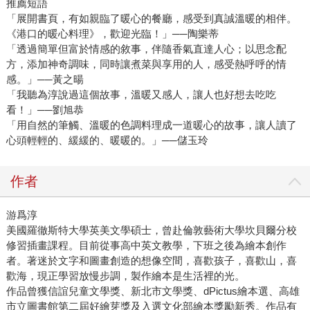
推薦短語
「展開書頁，有如親臨了暖心的餐廳，感受到真誠溫暖的相伴。
《港口的暖心料理》，歡迎光臨！」──陶樂蒂
「透過簡單但富於情感的敘事，伴隨香氣直達人心；以思念配
方，添加神奇調味，同時讓煮菜與享用的人，感受熱呼呼的情
感。」──黃之暘
「我聽為淳說過這個故事，溫暖又感人，讓人也好想去吃吃
看！」──劉旭恭
「用自然的筆觸、溫暖的色調料理成一道暖心的故事，讓人讀了
心頭輕輕的、緩緩的、暖暖的。」──儲玉玲
作者
游爲淳
美國羅徹斯特大學英美文學碩士，曾赴倫敦藝術大學坎貝爾分校
修習插畫課程。目前從事高中英文教學，下班之後為繪本創作
者。著迷於文字和圖畫創造的想像空間，喜歡孩子，喜歡山，喜
歡海，現正學習放慢步調，製作繪本是生活裡的光。
作品曾獲信誼兒童文學獎、新北市文學獎、dPictus繪本選、高雄
市立圖書館第二屆好繪芽獎及入選文化部繪本獎勵新秀。作品有