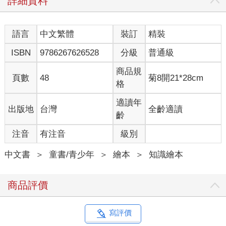
詳細資料
語言
中文繁體
裝訂
精裝
ISBN
9786267626528
分級
普通級
商品規
頁數
48
菊8開21*28cm
格
適讀年
出版地
台灣
全齡適讀
齡
注音
有注音
級別
中文書
＞
童書/青少年
＞
繪本
＞
知識繪本
商品評價
寫評價