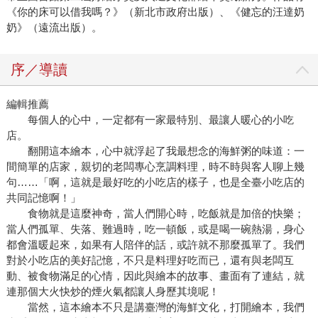
《你的床可以借我嗎？》（新北市政府出版）、《健忘的汪達奶
奶》（遠流出版）。
序／導讀
編輯推薦
每個人的心中，一定都有一家最特別、最讓人暖心的小吃
店。
翻開這本繪本，心中就浮起了我最想念的海鮮粥的味道：一
間簡單的店家，親切的老闆專心烹調料理，時不時與客人聊上幾
句……「啊，這就是最好吃的小吃店的樣子，也是全臺小吃店的
共同記憶啊！」
食物就是這麼神奇，當人們開心時，吃飯就是加倍的快樂；
當人們孤單、失落、難過時，吃一頓飯，或是喝一碗熱湯，身心
都會溫暖起來，如果有人陪伴的話，或許就不那麼孤單了。我們
對於小吃店的美好記憶，不只是料理好吃而已，還有與老闆互
動、被食物滿足的心情，因此與繪本的故事、畫面有了連結，就
連那個大火快炒的煙火氣都讓人身歷其境呢！
當然，這本繪本不只是講臺灣的海鮮文化，打開繪本，我們