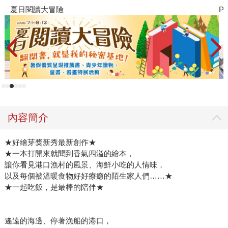
夏日閱讀大冒險
P
內容簡介
★好繪芽獎新秀最新創作★
★一本打開來就聞到香氣四溢的繪本，
讓你看見港口漁村的風景、海鮮小吃的人情味，
以及每個被溫暖食物好好療癒的陌生家人們……★
★一起吃飯，是最棒的陪伴★
遙遠的海邊、停著漁船的港口，