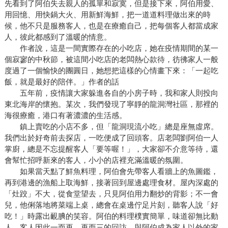
先看到了阿伯失去親人的孤單和寂寞，但是接下來，阿伯用愛、
用回憶、用快鍋大火、用新鮮海鮮，把一道道料理做出來的時
候，他不只是服務客人，也是在療癒自己，把每個客人都當成家
人，彼此都感到了溫暖的情意。
作者說，這是一間實際存在的小吃店，她在疫情期間的某一
個寂寥的中秋節，被這間小吃店的老闆熱心款待，彷彿家人一般
度過了一個愉快的團圓日，她想把這樣的心情畫下來：「一起吃
飯，就是最好的陪伴。」作者的話
五年前，疫情讓大家躲進各自的小房子時，我和家人則投向
東北海岸的懷抱。某次，我們發現了寧靜的龍洞灣社區，那裡的
海很療癒，港口有著濃濃的生活感。
鎮上賣吃的小店不多，但「龍洞現流小吃」總是座無虛席。
我們出於好奇前去探店，一吃便成了回頭客。店老闆劉阿伯一人
掌廚，總是不忘提醒客人「要等喔！」，大家卻不介意等待，還
會幫忙招呼新來的客人，小小的店裡充滿溫暖的氛圍。
如果當天點了鮮魚料理，阿伯會先帶客人看牆上的魚圖鑑，
再到港邊的漁船上取海鮮，接著回到屋邊處理食材。屋內深處的
「灶跤」不大，從食堂望去，只見阿伯用力翻炒的背影；不一會
兒，他俐落地將菜端上桌，總會在桌邊佇足片刻，聽客人說「好
吃！」時露出靦腆的笑容。阿伯的料理樸實簡單，味道卻無比動
人，客人因此一而再、再而三的回訪，與阿伯成為家人以外的家