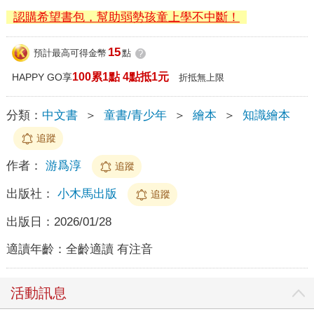
認購希望書包，幫助弱勢孩童上學不中斷！
15
預計最高可得金幣
點
?
100累1點 4點抵1元
HAPPY GO享
折抵無上限
分類：
中文書
＞
童書/青少年
＞
繪本
＞
知識繪本
追蹤
作者：
游爲淳
追蹤
出版社：
小木馬出版
追蹤
出版日：
2026/01/28
適讀年齡：
全齡適讀 有注音
活動訊息