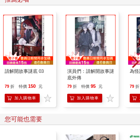
請解開故事謎底 03
演員們：請解開故事謎
為怪
底外傳
150
95
79
折
特價
元
79
折
特價
元
79
折
加入購物車
加入購物車
您可能也需要