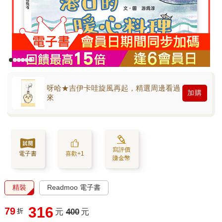
呀哈★吉伊卡哇旋風再起，精選周邊看過
加購
來
寫評價
電子書
喜歡+1
賺金幣
精裝
Readmoo 電子書
316
79
折
元
400
元