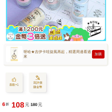
呀哈★吉伊卡哇旋風再起，精選周邊看過
加購
來
寫評價
喜歡+1
賺金幣
108
6
折
元
180
元