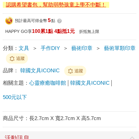
認購希望書包，幫助弱勢孩童上學不中斷！
5
預計最高可得金幣
點
?
100累1點 4點抵1元
HAPPY GO享
折抵無上限
分類：
文具
＞
手作DIY
＞
藝術印章
＞
藝術單顆印章
追蹤
品牌：
韓國文具ICONIC
追蹤
相關主題：
心靈療癒咖啡館
韓國文具ICONIC
500元以下
商品尺寸：
長2.7cm X 寬2.7cm X 高5.7cm
活動訊息