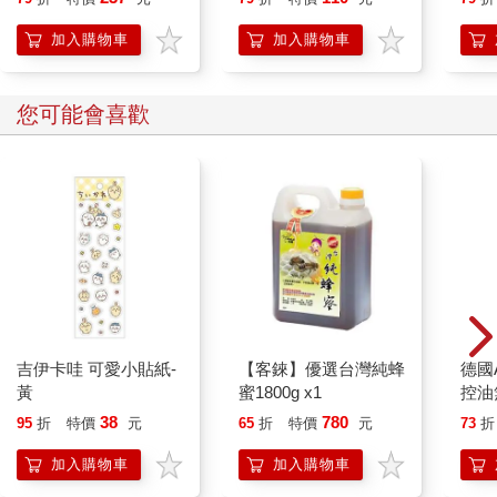
加入購物車
加入購物車
您可能會喜歡
吉伊卡哇 可愛小貼紙-
【客錸】優選台灣純蜂
德國A
黃
蜜1800g x1
控油
凝露3
38
780
95
折
特價
元
65
折
特價
元
73
折
髮根
調理
加入購物車
加入購物車
滋潤