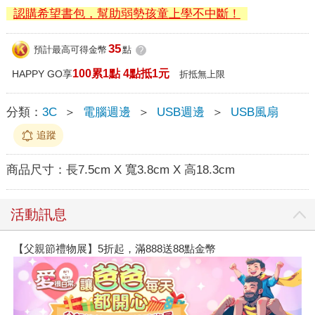
認購希望書包，幫助弱勢孩童上學不中斷！
35
預計最高可得金幣
點
?
100累1點 4點抵1元
HAPPY GO享
折抵無上限
分類：
3C
＞
電腦週邊
＞
USB週邊
＞
USB風扇
追蹤
商品尺寸：
長7.5cm X 寬3.8cm X 高18.3cm
活動訊息
【父親節禮物展】5折起，滿888送88點金幣