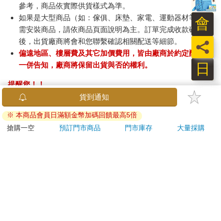
參考，商品依實際供貨樣式為準。
如果是大型商品（如：傢俱、床墊、家電、運動器材等）及
會
需安裝商品，請依商品頁面說明為主。訂單完成收款確認
後，出貨廠商將會和您聯繫確認相關配送等細節。
員
偏遠地區、樓層費及其它加價費用，皆由廠商於約定配送時
日
一併告知，廠商將保留出貨與否的權利。
提醒您！！
金石堂及銀行均不會請您操作ATM! 如接獲電話要求您前往
貨到通知
ATM提款機，請不要聽從指示，以免受騙上當！
※ 本商品會員日滿額金幣加碼回饋最高5倍
退換貨須知：
搶購一空
預訂門市商品
門市庫存
大量採購
**提醒您，鑑賞期不等於試用期，退回商品須為全新狀態**
依據「消費者保護法」第19條及行政院消費者保護處公告之
「通訊交易解除權合理例外情事適用準則」，以下商品購買
後，除商品本身有瑕疵外，將不提供7天的猶豫期：
易於腐敗、保存期限較短或解約時即將逾期。（如：生
鮮食品）
依消費者要求所為之客製化給付。（客製化商品）