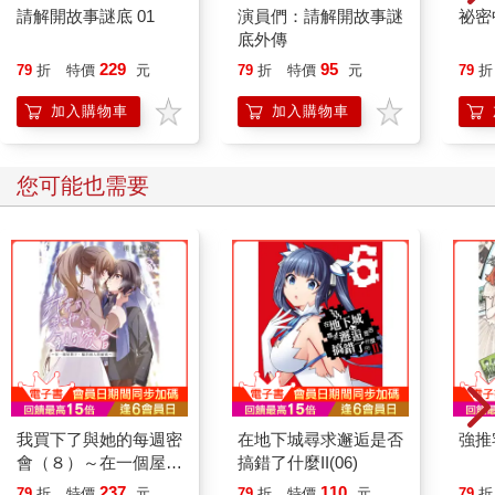
請解開故事謎底 01
演員們：請解開故事謎
祕密
底外傳
229
95
79
折
特價
元
79
折
特價
元
79
折
加入購物車
加入購物車
您可能也需要
我買下了與她的每週密
在地下城尋求邂逅是否
強推
會（８）～在一個屋簷
搞錯了什麼II(06)
下，屬於兩人的祕密～
237
110
79
折
特價
元
79
折
特價
元
79
折