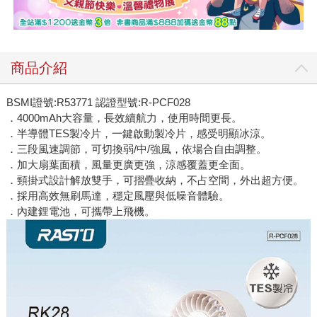
商品介紹
BSMI證號:R53771 認證型號:R-PCF028
．4000mAh大容量，長效續航力，使用時間更長。
．半導體TES製冷片，一鍵啟動製冷片，感受明顯冰涼。
．三段風速調節，可切換弱/中/強風，依場合自由調整。
．加大扇葉面積，風量更廣更強，涼感覆蓋更全面。
．頸掛式設計解放雙手，可摺疊收納，不占空間，外出超方便。
．採用高效無刷馬達，穩定風壓與低噪音體驗。
．內建鋰電池，可攜帶上飛機。