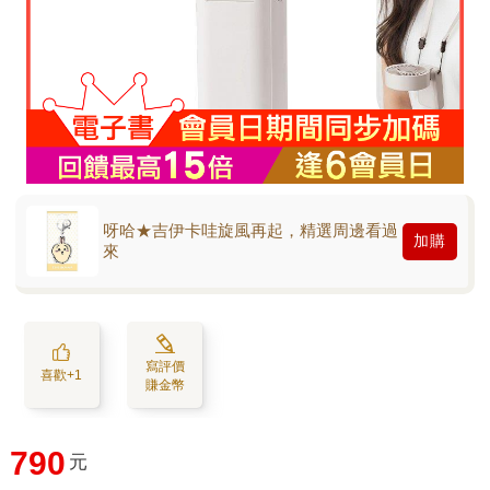
呀哈★吉伊卡哇旋風再起，精選周邊看過
加購
來
寫評價
喜歡+1
賺金幣
790
元