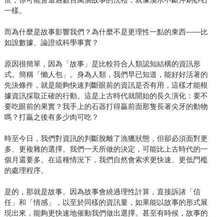
一樣。
而為什麼是故事影響我們？為什麼不是更理性一點的東西——比
如說數據、論證或科學事實？
原因很簡單，因為「故事」是比較符合人類認知結構的資訊形
式。簡稱「懶人包」。身為人類，我們早已知道，能好好活著的
先決條件，就是能夠快速判斷眼前的資訊是否有用，這樣才能根
據資訊採取正確的行動。這是上古時代就開始的長久演化：要不
要吃眼前的果實？我手上的石器打得贏前面那隻長著尖牙的動物
嗎？打贏之後有多少肉可吃？
時至今日，我們對資訊的判斷脫離了漁獵狀態，但卻必須面對更
多、更複雜的選擇。我們一天所做的決定，可能比上古時代的一
個月還要多。在這種情況下，我們自然會索求更快速、更低門檻
的處理程序。
是的，那就是故事。因為故事會繞過理性計算，直接訴諸「信
任」和「情感」，以至於同樣的資訊量，如果能以故事的形式展
現出來，能夠更快速地催動我們做出選擇。甚至有時候，故事的