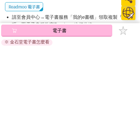
請至會員中心→電子書服務「我的e書櫃」領取複製『兌換
碼』至電子書服務商Readmoo進行兌換。
電子書
退換貨須知：
※ 金石堂電子書怎麼看
因版權保護，您在金石堂所購買的電子書僅能以金石堂專屬
的閱讀軟體開啟閱讀，無法以其他閱讀器或直接下載檔案。
依據「消費者保護法」第19條及行政院消費者保護處公告之
「通訊交易解除權合理例外情事適用準則」，非以有形媒介
提供之數位內容或一經提供即為完成之線上服務，經消費者
事先同意始提供。（如：電子書、電子雜誌、下載版軟體、
虛擬商品…等），
不受「網購服務需提供七日鑑賞期」的限
制
。為維護您的權益，建議您先使用「試閱」功能後再付款
購買。