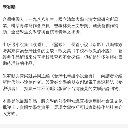
朱宥勳
台灣桃園人，一九八八年生，國立清華大學台灣文學研究所畢
業。耕莘青年寫作會成員，曾獲林榮三文學獎、國藝會創作補
助、全國學生文學獎與台積電青年文學獎。
出版過小說集《誤遞》、《堊觀》；長篇小說《暗影》以職棒簽
賭案來探索台灣社會的面貌；散文集《學校不敢教的小說》，藉
經典作品解讀來分享學校教育裡不會探觸，但卻是許多年輕心靈
期待理解的作品。
朱宥勳與黃崇凱共同主編《台灣七年級小說金典》，向讀者介紹
新世代的小說創作者。與愛好文學的朋友創辦電子書評雜誌《祕
密讀者》，持續三年不間斷出版當下台灣僅見的文學評論刊物。
本書是他最新作品，將文學的熱愛與知識直接運用到社會及文化
批評上，實踐文學之實用，展現文學技巧可以實際操作的社會介
入方式。