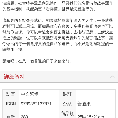
治議題、社會時事還是商業操作，只要我們能夠看清楚故事運作
的基本機制，就能夠更「看得懂」世界是怎麼運行的。
這套東西有點像是武術。如果你想影響某些人的人生，一身武藝
絕對可以派上用場。而如果你心存良善，多幾套拳腳功夫也可以
幫助你自保。你可以拿這套東西去賺錢，去推行理想，去解決生
活上的難題，也可以拿來抵禦每天每天轟炸你的幾百個故事，讓
你做出的每一個選擇真的是自己的選擇，而不只是糊裡糊塗的一
陣熱血上湧。
開始吧，在又一個普通的日子來臨之前。
詳細資料
語言
中文繁體
裝訂
ISBN
9789862137871
分級
普通級
商品規
頁數
280
25開15*21cm