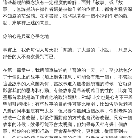
這些基礎的概念沒有一定程度的瞭解，面對「敘事」或「故
事」，無論是站在操作者還是被操作者的位置上，都會有種雲深
不知處的茫然感。在本書裡，我將試著從一個小說創作者的觀
點，來解釋上述的問題。
你的心是兵家必爭之地
事實上，我們每個人每天都「閱讀」了大量的「小說」，只是大
部份的人不會察覺到而已。
在第一節當中，我所簡單描述的「普通的一天」裡，至少就包含
了十個以上的故事（加上廣告訊息，可能會有幾十個）。不管說
這些故事的人意圖為何，當故事進入聽者腦袋裡的時候，它就會
影響我們的思考和行動。有些故事是帶著明確目的性的，比如閃
靈那首歌就是為了傳達他的政治觀點，Ptt爆卦文也是心有不平希
望能引起關注；有些故事的目的性可能比較弱，比如告訴你老闆
八卦的同事並沒有想太多，但只要你聽到這個故事，你對老闆的
想法一定會改變，以後你面對他的方式也會跟著改變。只有一個
故事的時候，效果可能不會太明顯，但如果每天都有幾十個故
事，那你的心態和行為一定會產生變化。更別說，從懂事到去
世，你可能會遭遇數百萬個故事的洗禮，就像溪水不斷沖刷砂石