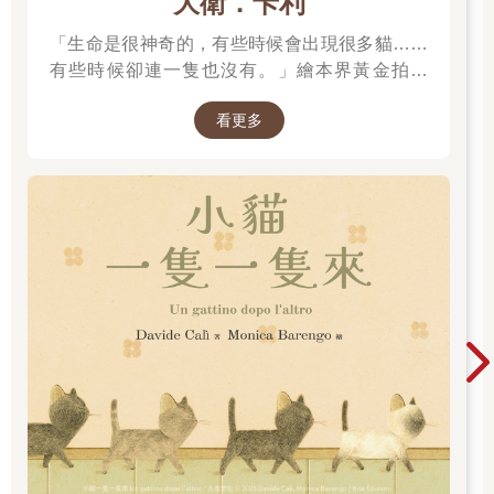
大衛．卡利
「生命是很神奇的，有些時候會出現很多貓……
有些時候卻連一隻也沒有。」繪本界黃金拍檔
——大衛．卡利＆莫尼卡．巴倫可，溫馨療癒新
看更多
作！繼《作家和他的狗》後，再次聯手打造動人
故事！