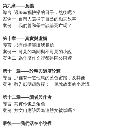
第九章
——
意義
導言 過著幸福快樂的日子，然後呢？
案例一 台灣人選擇了自己的勵志故事
案例二 我們曾和學生談論死亡嗎？
第十章
——
真實與虛構
導言 只有虛構能讓我相信
案例一 可見的新聞與不可見的小說
案例二 為什麼作文裡都是阿公阿嬤
第十一章
——
詮釋與過度詮釋
導言 那裡有一道他馬的藍色窗簾，及其他
案例 敬告彭明輝教授：一個說故事的小常識
第十二章
——
讀者與作者
導言 其實你也是角色
案例 方文山應該因為連勝文被噹嗎？
最後
——
我們活在小說裡