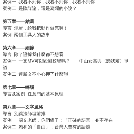
案例一 我看不到你，我看不到你，我看不到你
案例二 是陰謀論，還是寫爛的小說？
第五章
——
結局
導言 混蛋，給我把動作做完啊！
案例 兩個工具人的故事
第六章
——
細節
導言 除了證據我什麼都不想看
案例一 一支MV可以毀滅校譽嗎？——中山女高與〈戀我癖〉爭
議
案例二 連勝文不小心押了什麼韻
第七章
——
轉場
導言及案例 任意門的基本原理
第八章
——
文字風格
導言 別讓法師坦前排
案例一 國文老師，你們錯了：「正確的語言」並不存在
案例二 賴和的「自由」，台灣人曾有的語感