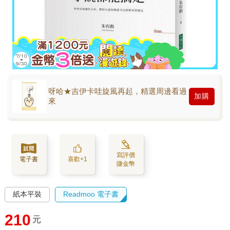
呀哈★吉伊卡哇旋風再起，精選周邊看過
加購
來
寫評價
電子書
喜歡+1
賺金幣
紙本平裝
Readmoo 電子書
210
元