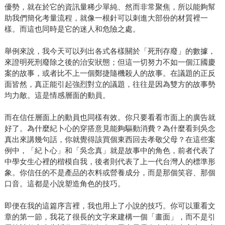
優勢，就在於它的資訊量稀少單純、然而非常聚焦，所以能夠幫
助我們簡化考量流程，就像一根針可以刺進大部份的材質裡一
樣。而這也同時是它的迷人和危險之處。
舉例來說，我今天可以列出各式各樣關於「死刑存廢」的數據，
來證明死刑廢除之後的治安狀態；但這一切努力不如一個江國慶
案的故事，或者比不上一個鄭捷隨機殺人的故事。在議題的正反
面皆然，真正能引起強烈對立的議題，往往是因為雙方的故事勢
均力敵。這是情感層面的動員。
而在信任層面上的動員也同樣有效。你只要看看市面上的廣告就
好了。為什麼紀卜心的穿搭意見能夠驅動消費？為什麼看到吳念
真出來講幾句話，你就覺得該買個東西回去孝敬父母？在這些案
例中，「紀卜心」和「吳念真」就是故事中的角色，前者代表了
中學女生心裡的楷模自我，後者則代表了上一代台灣人的標準形
象。你信任的不是產品的衣料或營養成分，而是那個笑容、那個
口音。這都是小說塑造角色的技巧。
即便在我的這篇序言裡，我也用上了小說的技巧。你可以重看文
章的第一節，我花了很長的文字來建構一個「畫面」，而不是引