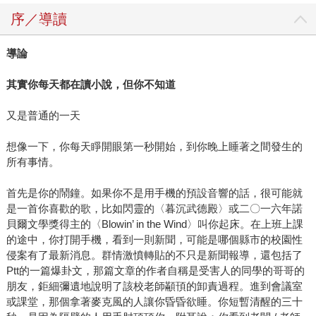
序／導讀
導論
其實你每天都在讀小說，但你不知道
又是普通的一天
想像一下，你每天睜開眼第一秒開始，到你晚上睡著之間發生的
所有事情。
首先是你的鬧鐘。如果你不是用手機的預設音響的話，很可能就
是一首你喜歡的歌，比如閃靈的〈暮沉武德殿〉或二〇一六年諾
貝爾文學獎得主的〈Blowin’ in the Wind〉叫你起床。在上班上課
的途中，你打開手機，看到一則新聞，可能是哪個縣市的校園性
侵案有了最新消息。群情激憤轉貼的不只是新聞報導，還包括了
Ptt的一篇爆卦文，那篇文章的作者自稱是受害人的同學的哥哥的
朋友，鉅細彌遺地說明了該校老師顢頇的卸責過程。進到會議室
或課堂，那個拿著麥克風的人讓你昏昏欲睡。你短暫清醒的三十