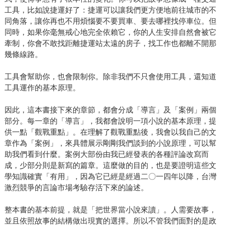
工具，比如說捷運好了：捷運可以讓我們更方便地前往城市的不
同角落，讓你再也不用煩惱要不要買車、要去哪裡找停車位。但
同時，如果你毫無戒心地完全依賴它，你的人生安排自然會被它
牽制，你會不敢找距離捷運站太遠的房子，找工作也都離不開那
幾條線路。
工具會幫助你，也會限制你。除非我們不只會使用工具，還知道
工具運作的基本原理。
因此，這本書接下來的章節，都會分成「導言」及「案例」兩個
部分。每一章的「導言」，我都會說明一項小說的基本原理，提
供一點「觀戰重點」。在理解了觀戰重點後，我會以我自己的文
章作為「案例」，來具體展示剛剛我們談到的小說原理，可以幫
助我們看到什麼。案例大部份由我已經發表的各種評論改寫而
成，少部分則是新寫的篇章。這麼做的目的，也是要證明這些文
學知識確實「有用」，因為它已經是經過二〇一四年以降，台灣
激烈競爭的言論市場考驗存活下來的論述。
整本書的基本前提，就是「把世界當小說來讀」。人需要故事，
並且依照故事的結構做出現實的選擇。所以不管我們面對的是政