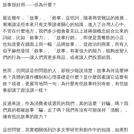
故事很好用⋯⋯但為什麼？
最近幾年，「故事」、「敘事」這些詞，隨著商管雜誌的推廣，
漸漸讓這些本來只有文學讀者關心的知識，進入了台灣人心中。
不管在什麼地方，我們多少都會看見以上述兩個概念組合出來的
詞組，比如「敘事力」、「故事行銷」，即便是賣餐飲的小店，
也知道要在牆面上寫一幅「品牌故事」。從政治到商業，所有人
似乎赫然發現「敘事」、「故事」有著強大的能力，能夠改變人
們的行為——讓人們買更多商品，或者讓人們投票給我。
然而，坊間談這些問題的人，卻很少能說清楚：故事為何這麼神
奇？具體的運作機制和心理基礎是什麼？是什麼因素讓它這麼有
效？或者，更嚴苛地問一句：為什麼有些故事特別有效，有些故
事卻講了跟沒講一樣？
反過來說，作為消費者或選民的我們，真的這麼「好騙」嗎？我
們真的都被故事「騙」走了嗎？我們有沒有可能保持「清醒」，
擁有抵抗故事的能力？
這些問號，其實都關係到許多文學研究和創作中的知識，如果對