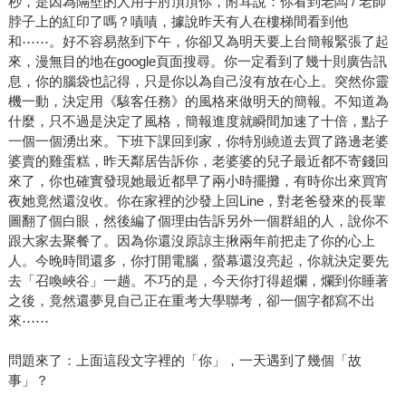
秒，是因為隔壁的人用手肘頂頂你，附耳說：你看到老闆 / 老師
脖子上的紅印了嗎？嘖嘖，據說昨天有人在樓梯間看到他
和⋯⋯。好不容易熬到下午，你卻又為明天要上台簡報緊張了起
來，漫無目的地在google頁面搜尋。你一定看到了幾十則廣告訊
息，你的腦袋也記得，只是你以為自己沒有放在心上。突然你靈
機一動，決定用《駭客任務》的風格來做明天的簡報。不知道為
什麼，只不過是決定了風格，簡報進度就瞬間加速了十倍，點子
一個一個湧出來。下班下課回到家，你特別繞道去買了路邊老婆
婆賣的雞蛋糕，昨天鄰居告訴你，老婆婆的兒子最近都不寄錢回
來了，你也確實發現她最近都早了兩小時擺攤，有時你出來買宵
夜她竟然還沒收。你在家裡的沙發上回Line，對老爸發來的長輩
圖翻了個白眼，然後編了個理由告訴另外一個群組的人，說你不
跟大家去聚餐了。因為你還沒原諒主揪兩年前把走了你的心上
人。今晚時間還多，你打開電腦，螢幕還沒亮起，你就決定要先
去「召喚峽谷」一趟。不巧的是，今天你打得超爛，爛到你睡著
之後，竟然還夢見自己正在重考大學聯考，卻一個字都寫不出
來⋯⋯
問題來了：上面這段文字裡的「你」，一天遇到了幾個「故
事」？