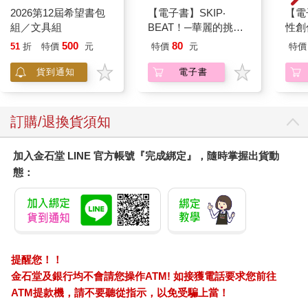
2026第12屆希望書包
【電子書】SKIP‧
【電
組／文具組
BEAT！─華麗的挑戰─
性創
（38）
我療
500
80
51
折
特價
元
特價
元
特價
藏）
貨到通知
電子書
訂購/退換貨須知
加入金石堂 LINE 官方帳號『完成綁定』，隨時掌握出貨動
態：
提醒您！！
金石堂及銀行均不會請您操作ATM! 如接獲電話要求您前往
ATM提款機，請不要聽從指示，以免受騙上當！