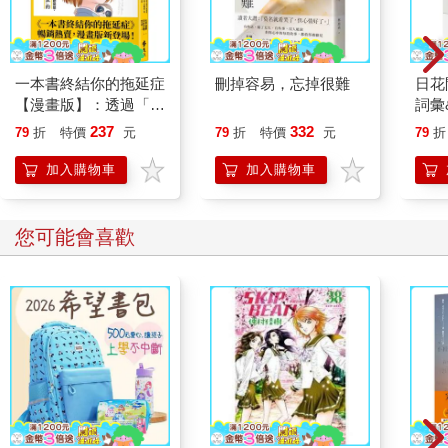
一本書終結你的拖延症
刪掉容易，忘掉很難
日花
【漫畫版】：透過「小
詞彙
行動」打開大腦的行動
237
332
79
折
特價
元
79
折
特價
元
79
折
開關，懶人也能變身
「行動派」的37個科
加入購物車
加入購物車
學方法
您可能會喜歡