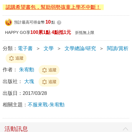
認購希望書包，幫助弱勢孩童上學不中斷！
10
預計最高可得金幣
點
?
100累1點 4點抵1元
HAPPY GO享
折抵無上限
分類：
電子書
＞
文學
＞
文學總論/研究
＞
閱讀/賞析
追蹤
作者：
朱宥勳
追蹤
出版社：
大塊
追蹤
出版日：
2017/03/28
相關主題：
不服來戰-朱宥勳
活動訊息