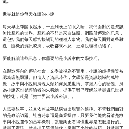
流。
世界就是你每天在讀的小說
每天早上睜開眼起床，一直到晚上閉眼入睡，我們面對的是資訊
無比龐雜的世界。龐雜的不只是來自媒體、網路所傳遞的訊息，
還包括我們每天感官接觸到的種種人事物。我們每天面對這些雜
亂、隨機的資訊漩渦，吸收都來不及，更別說理出頭緒了。
要能解讀這些訊息，你需要的是小說家的文學技巧。
在製造導向的傳統社會，文學被視為不實用，小說的虛構性質被
認為虛無飄渺。但進入了資訊時代，文學卻是資訊領域的萬神
殿，故事與小說則展現人類如何洞悉世情、掌握人心的精髓。身
為小說家也是評論者的朱宥勳，提供了我們理解並掌握資訊世界
的技術，就是「把世界當小說來讀」。
人需要故事，並且依照故事結構做出現實的選擇。不管我們面對
的是政治議題、社會時事還是商業操作，只要我們能夠看清楚故
事與小說運作的基本機制，就能夠更看得懂世界是怎麼運行的。
掌握了資訊，就掌握了這個時代；掌握了小說的技巧，就掌握了