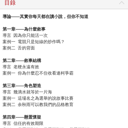
目錄
導論
——
其實你每天都在讀小說，但你不知道
第一章
——
為什麼敘事
導言 因為你只能活一次
案例一 電競只是短線的炒作嗎？
案例二 舌的背面
第二章
——
敘事結構
導言 老梗永遠有效
案例一 你為什麼忍不住收看連柯爭霸
第三章
——
角色塑造
導言 幾滴水就等於一片海
案例一 這場名之為選舉的說故事比賽
案例二 余秋雨可以教我們的品格教育
第四章
——
懸置懷疑
導言 信任的有效期限