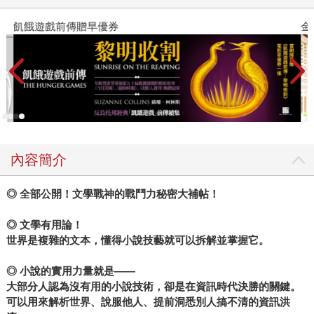
飢餓遊戲前傳贈早優券
金
內容簡介
◎
全部公開！文學戰神的戰鬥力秘密大補帖！
◎
文學有用論！
世界是複雜的文本，懂得小說技藝就可以拆解並掌握它。
◎
小說的實用力量就是
——
大部分人認為沒有用的小說技術，卻是在資訊時代決勝的關鍵。
可以用來解析世界、說服他人、提前洞悉別人搞不清的資訊洪