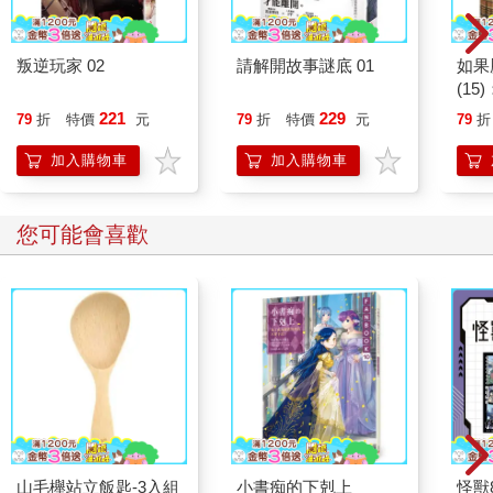
叛逆玩家 02
請解開故事謎底 01
如果
(1
貓漫
221
229
79
折
特價
元
79
折
特價
元
79
折
加入購物車
加入購物車
您可能會喜歡
山毛櫸站立飯匙-3入組
小書痴的下剋上
怪獸