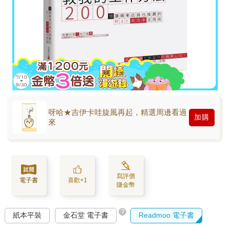
呀哈★吉伊卡哇旋風再起，精選周邊看過
加購
來
寫評價
電子書
喜歡+1
賺金幣
?
紙本平裝
金石堂 電子書
Readmoo 電子書