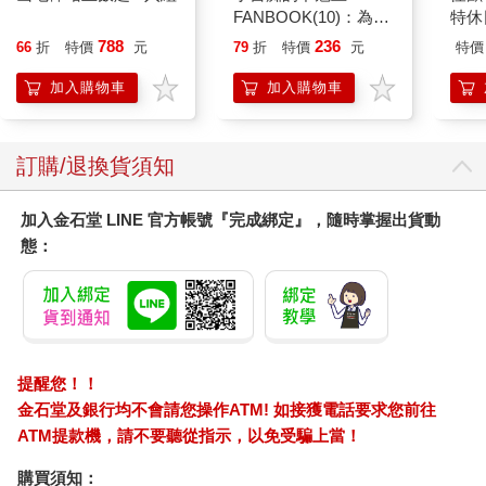
FANBOOK(10)：為了
特休
成為圖書管理員不擇手
加購
788
236
66
折
特價
元
79
折
特價
元
特價
段！
加入購物車
加入購物車
訂購/退換貨須知
加入金石堂 LINE 官方帳號『完成綁定』，隨時掌握出貨動
態：
提醒您！！
金石堂及銀行均不會請您操作ATM! 如接獲電話要求您前往
ATM提款機，請不要聽從指示，以免受騙上當！
購買須知：