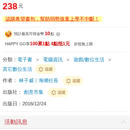
238
元
認購希望書包，幫助弱勢孩童上學不中斷！
10
預計最高可得金幣
點
?
100累1點 4點抵1元
HAPPY GO享
折抵無上限
分類：
電子書
＞
電腦資訊
＞
遊戲/數位生活
＞
其它數位生活
追蹤
作者：
林子威｜海獺社長
追蹤
出版社：
創意市集
追蹤
出版日：
2016/12/24
活動訊息