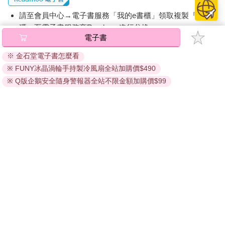
請至會員中心→電子書服務「我的e書櫃」領取複製『兌換
碼』至電子書服務商Readmoo進行兌換。
電子書
退換貨須知：
※ 金石堂電子書怎麼看
因版權保護，您在金石堂所購買的電子書僅能以金石堂專屬
※ FUNY冰晶渦輪手持製冷風扇全站加購價$490
的閱讀軟體開啟閱讀，無法以其他閱讀器或直接下載檔案。
依據「消費者保護法」第19條及行政院消費者保護處公告之
※ Q版企鵝安全隨身警報器全站不限金額加購價$99
「通訊交易解除權合理例外情事適用準則」，非以有形媒介
提供之數位內容或一經提供即為完成之線上服務，經消費者
事先同意始提供。（如：電子書、電子雜誌、下載版軟體、
虛擬商品…等），
不受「網購服務需提供七日鑑賞期」的限
制
。為維護您的權益，建議您先使用「試閱」功能後再付款
購買。