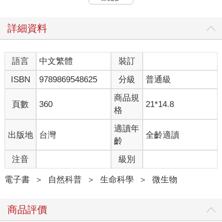
蔬果高纖飲食，加上規律的運動與充足的睡眠，大部分的疾病都
能自癒。然而這只是知其然，西方醫學教育並未告訴我們所以
然。直到最近十幾年，我從自己歷經闌尾手術後沒幾年開始有憩
詳細資料
室炎才恍然大悟，原來1908年諾貝爾獎得主俄羅斯科學家梅契尼
可夫語出驚人，一口咬定人類衰老的原因是由有害的細菌在腸道
滋長所造成的立論是不能漠視的。當年他發現保加利亞農民的長
語言
中文繁體
裝訂
壽是因為經常食用一種富含乳酸菌的「酸奶」，這個發現後來啟
ISBN
9789869548625
分級
普通級
發日本科學家代田稔發明了暢銷全球幾十年的「養樂多」，也並
非沒有健康意義。美國史丹佛大學瑞爾曼在2005年《科學》上發
商品規
表一篇論文，利用分子生物學方法，研究團隊從健康人的不同部
頁數
360
21*14.8
格
位腸道取出腸壁黏膜組織，找到超過千種以上的腸道細菌，其中
大部分是前所未知的新菌種，我才驚覺自己對牠們以百兆計的細
適讀年
出版地
台灣
全齡適讀
胞數量，以及提供人體養分、調控腸黏膜修補或誘導免疫細胞等
齡
功能，過去的醫學知識是遠遠不足的。
注音
級別
現代醫學面臨許多束手無策的慢性病，過去幾十年醫學一直冀望
於基因的研究，期待有突破性的醫療進展。然而，當完成人類基
電子書
＞
自然科普
＞
生命科學
＞
微生物
因組計畫時，科學家及醫療專家不免大失所望，人類竟只有兩萬
多個基因，居然與果蠅相去差不多。相對於腸道菌的研究，人類
商品評價
細胞的基因顯然微不足道，因為與人體共生的1200餘種腸道細