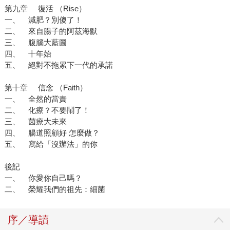
第九章 復活 （Rise）
一、 減肥？別傻了！
二、 來自腸子的阿茲海默
三、 腹腦大藍圖
四、 十年始
五、 絕對不拖累下一代的承諾
第十章 信念 （Faith）
一、 全然的當責
二、 化療？不要鬧了！
三、 菌療大未來
四、 腸道照顧好 怎麼做？
五、 寫給「沒辦法」的你
後記
一、 你愛你自己嗎？
二、 榮耀我們的祖先：細菌
序／導讀