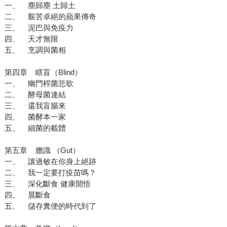
一、 塵歸塵 土歸土
二、 艱苦卓絕的蘋果傳奇
三、 泥巴與免疫力
四、 天才無限
五、 烹調與菌相
第四章 瞎盲（Blind）
一、 幽門桿菌悲歌
二、 酵母菌連結
三、 還我盲腸來
四、 菌酵本一家
五、 細菌的載體
第五章 膽識 （Gut）
一、 讓過敏在你身上絕跡
二、 我一定要打疫苗嗎？
三、 深化斷食 健康開悟
四、 晨斷食
五、 儲存糞便的時代到了