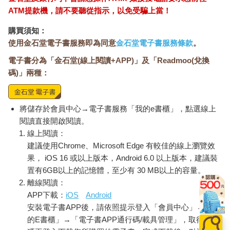
常、貪吃甜食，它就成為我的「良師益友」，冒出來教訓我。要
ATM提款機，請不要聽從指示，以免受騙上當！
異位性皮膚炎患者不抓癢，幾乎不可能，但越抓就越癢，癢帶來
焦躁，焦躁就更想抓癢，好不容易結痂又被抓破，又痛又癢，睡
購買須知：
眠品質不好，又讓情況更糟。
使用金石堂電子書服務即為同意
金石堂電子書服務條款
。
電子書分為「金石堂(線上閱讀+APP)」及「Readmoo(兌換
這一年來，我親身實踐過三次的七天「全日斷食」，並且恪行每
碼)」兩種：
天「晨斷食」，體驗到頭腦變得清晰、情緒逐漸穩定、排便得以
順暢的階段性變化，皮膚炎的抗議也得到安撫，縮小了興風作浪
的頻率和範圍。雖然沒有類固醇的速效，但我相信身體的智慧，
與持之以恆的力量。另外，對我而言很棒的附加價值，是省下很
將儲存於會員中心→電子書服務「我的e書櫃」，點選線上
多用餐時間，能將之用在自我成長和醫療工作上。斷食，兼具健
閱讀直接開啟閱讀。
康管理、時間管理、終身學習等多維度的意義，這是親身經歷，
線上閱讀：
才有辦法體會的樂趣。
建議使用Chrome、Microsoft Edge 有較佳的線上瀏覽效
果， iOS 16 或以上版本，Android 6.0 以上版本，建議裝
斷食並非不吃，而是減少消化熟食對健康存摺的損耗，以富含酵
置有6GB以上的記憶體，至少有 30 MB以上的容量。
素和膳食纖維的素材，能量取代熱量，讓真正了不起的醫生──細
離線閱讀：
菌，強化與人體的連結互動，成千上萬富饒的「菌群網絡」，自
APP下載：
iOS
Android
然會帶來共存共榮的健康。
安裝電子書APP後，請依照提示登入「會員中心」→「我
的E書櫃」→「電子書APP通行碼/載具管理」，取得通行
從實證醫學的角度評價，陳老師推廣的健康之道，只是排名第五