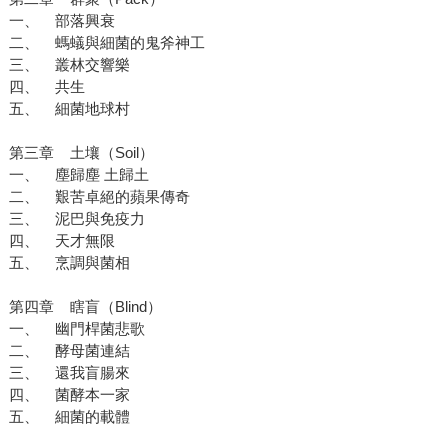
一、 部落興衰
二、 螞蟻與細菌的鬼斧神工
三、 叢林交響樂
四、 共生
五、 細菌地球村
第三章 土壤（Soil）
一、 塵歸塵 土歸土
二、 艱苦卓絕的蘋果傳奇
三、 泥巴與免疫力
四、 天才無限
五、 烹調與菌相
第四章 瞎盲（Blind）
一、 幽門桿菌悲歌
二、 酵母菌連結
三、 還我盲腸來
四、 菌酵本一家
五、 細菌的載體