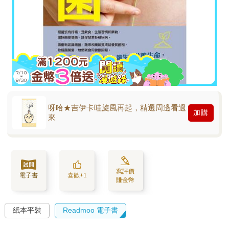
呀哈★吉伊卡哇旋風再起，精選周邊看過
加購
來
寫評價
電子書
喜歡+1
賺金幣
紙本平裝
Readmoo 電子書