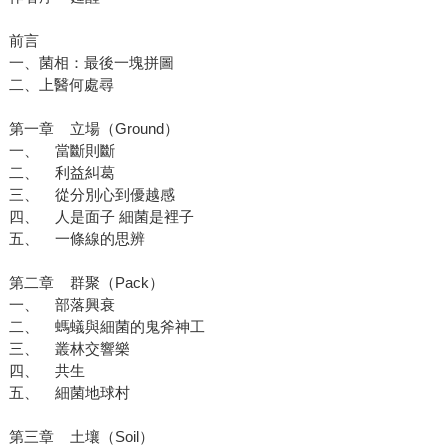
前言
一、菌相：最後一塊拼圖
二、上醫何處尋
第一章 立場（Ground）
一、 當斷則斷
二、 利益糾葛
三、 從分別心到優越感
四、 人是面子 細菌是裡子
五、 一條線的思辨
第二章 群聚（Pack）
一、 部落興衰
二、 螞蟻與細菌的鬼斧神工
三、 叢林交響樂
四、 共生
五、 細菌地球村
第三章 土壤（Soil）