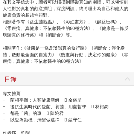
在其文字信念中，讀者可以觸摸到障礙真知的圍牆，可以領悟到
人性對於真相的刻意攔阻，深度閱讀，終將理出為自己和他人的
健康負責的超越性視野。
相關著作有《益生菌觀點》、《彩虹處方》、《酵益密碼》、
《零疾病、真健康：不依賴醫生的80種方法》、《健康是一條反
璞歸真的修行路》和《初斷食》等。
相關著作:《健康是一條反璞歸真的修行路》《初斷食：淨化身
體，啟動最全面的自癒力》《態度與行動，決定你的健康》《零
疾病，真健康：不依賴醫生的80種方法》
目錄
專文推薦
− 菌相平衡：人類健康新解  余儀呈
− 後抗生素時代的愛菌、養菌、用菌哲學  林裕鈞
− 都是「菌」的事  陳婉君
− 以愛為動機，清醒做選擇  嚴守仁
作者序 甦醒