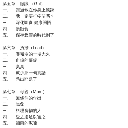
第五章 膽識 （Gut）
一、 讓過敏在你身上絕跡
二、 我一定要打疫苗嗎？
三、 深化斷食 健康開悟
四、 晨斷食
五、 儲存糞便的時代到了
第六章 負擔（Load）
一、 養豬場的一場大火
二、 血糖的催促
三、 臭臭
四、 就少那一句真話
五、 憋出問題了
第七章 母親（Mom）
一、 無條件的付出
二、 臨盆
三、 料理食物的人
四、 愛之適足以害之
五、 細菌的呢喃