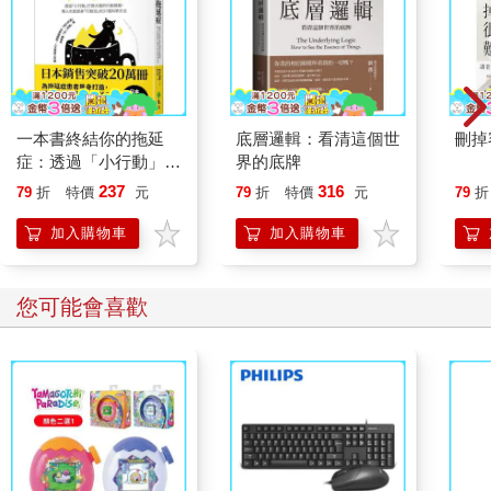
 林裕鈞 高雄榮總胃腸肝膽科醫師
2016年5月底，那時剛考到內科執照，在「酵益斷食」的營隊上，
我初次認識陳立維老師。
一本書終結你的拖延
底層邏輯：看清這個世
刪掉
「對於病倒或過勞等，我能理解，但不會同情，醫師是最不該生
症：透過「小行動」打
界的底牌
病的！如果醫師也無法讓自己健康，想要真正的健康，能依賴醫
開大腦的行動開關，懶
237
316
79
折
特價
元
79
折
特價
元
79
折
師嗎？」
人也能變身「行動派」
的37個科學方法
加入購物車
加入購物車
「養生，不是養醫生；養生，要少看醫生。」
陳老師給我的初印象，是直言不諱的嚴師，被誤解為反醫療人士
您可能會喜歡
的醫師後代。我非常好奇，有著十年實踐斷食，與輔導近萬人斷
食經歷的他，究竟看到怎麼樣的風景？
接受胃腸肝膽專科的訓練才滿一年，我已接觸到幾位醫師患者，
有急性膽囊炎切掉膽囊的，有反覆莫名發燒夾雜感冒與腸胃不
適，有無法診斷的怪病，有年紀輕輕就胃潰瘍的，有慢性便秘造
成腹痛的，有前額帶狀泡疹發作的……這是我看到的風景，醫療
與健康之間，本該是相輔相成的佳偶，卻有種緊密又撕裂的矛