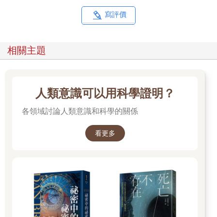
菌、酵母和其他微生物，其基因總數卻多達330萬個，是人類基因
數目的150倍。所以，我們的身體到底誰在當家？是我們自己的細
寫評價
胞還是在人體內共生的微生物？我們的健康是如何失去的？透過
正念靜坐、生食斷食、蔬果酵素，身體又如何能自行療癒？
相關主題
循著這些思維脈絡，對於健康的追尋，似乎未來需要一個全新的
系統性架構，人體是由數百兆細胞構成，其中少數（約十分之
一）由人類兩萬多個基因調控，更多數（約十分之九）的其他細
胞（微生物）則由多達330萬個微生物基因所控制。生命之初，從
人類意識可以用科學證明？
受精卵單細胞開始發育到初生前，胎兒期胃腸是無菌的。隨著出
生，身體開始與外界接觸，生產的過程、哺乳的方式，以及成長
各領域討論人類意識和科學的關係
後從情緒、壓力、食物、空氣等，體內的腸道菌不斷持續改變生
態平衡。當某些「壞」的細菌過度生長會破壞原有的微生物平衡
看更多
導致腸道生態失調，並會產生內毒素、阿摩尼亞、硫化氫、苯
酚、吲哚等有害物質，造成黏膜傷害與增加肝臟排毒負擔，黏膜
結構一旦出現疏漏又可能導致食物抗原引起免疫反應，最終會導
致各式各樣的疾病。例如常見一些慢性退化疾病、皮膚過敏、偏
頭痛、腸躁症、甲狀腺疾病、紅斑性狼瘡、類風濕性關節炎、慢
性疲勞、憂鬱症、食物過敏、痤瘡等，病源似乎都被高度懷疑與
腸道菌相失衡有關。近來乳癌與攝護腺癌患者愈來愈多，已知與
雌激素異常代謝有關，而導致荷爾蒙異常代謝的元兇也發現可能