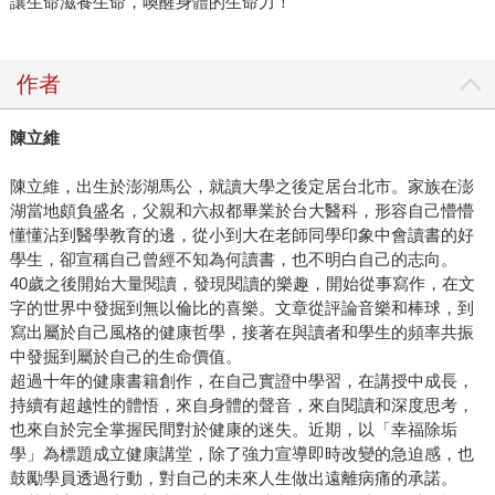
讓生命滋養生命，喚醒身體的生命力！
作者
陳立維
陳立維，出生於澎湖馬公，就讀大學之後定居台北市。家族在澎
湖當地頗負盛名，父親和六叔都畢業於台大醫科，形容自己懵懵
懂懂沾到醫學教育的邊，從小到大在老師同學印象中會讀書的好
學生，卻宣稱自己曾經不知為何讀書，也不明白自己的志向。
40歲之後開始大量閱讀，發現閱讀的樂趣，開始從事寫作，在文
字的世界中發掘到無以倫比的喜樂。文章從評論音樂和棒球，到
寫出屬於自己風格的健康哲學，接著在與讀者和學生的頻率共振
中發掘到屬於自己的生命價值。
超過十年的健康書籍創作，在自己實證中學習，在講授中成長，
持續有超越性的體悟，來自身體的聲音，來自閱讀和深度思考，
也來自於完全掌握民間對於健康的迷失。近期，以「幸福除垢
學」為標題成立健康講堂，除了強力宣導即時改變的急迫感，也
鼓勵學員透過行動，對自己的未來人生做出遠離病痛的承諾。