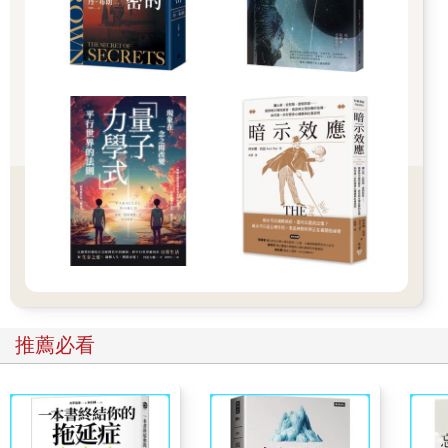
與腸道壞菌過度生長有關。
近年來液相層析質譜儀（LC-MS）的技術非常進步，腸道細菌生
態失調可透過代謝所產生的酸性產物，在特殊實驗室進行尿液檢
測而窺見其機轉，這幾年我試著藉此幫病人評估腸道微生物過度
生長的狀況。例如：尿液中D-阿拉伯糖醇過高，可能表示是腸道
念珠菌的滋生而致免疫受損；過多的D-乳酸意味著碳水化合物吸
收不良及腸道的嗜酸乳桿菌的過度生長；當尿液出現偏高的馬尿
酸、苯甲酸、苯乙酸、苯丙酸、對羥基苯甲酸、對羥基苯乙酸、
二羥基苯丙酸、吲哚靛甙或丙三羧酸等時，代表腸道內有變形桿
菌、大腸桿菌、梭狀芽孢桿菌、梨形鞭毛蟲或其他有害厭氧菌的
生長。
尿液檢測這些有害物質，乃經由微生物對於食物之發酵所產生，
決定於生活作息、飲食內容與腸菌生長等狀況，作為醫師我須更
推薦必看
謙虛去解讀這些檢測，也希望從此書得到啟發，不斷學習解惑，
以面對處理各種複雜的慢性疾病。
******
後抗生素時代的愛菌、養菌、用菌哲學