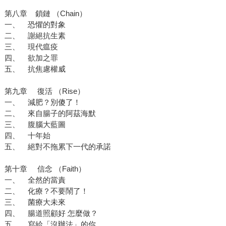
第八章 鎖鏈 （Chain）
一、 恐懼的對象
二、 謝絕抗生素
三、 現代瘟疫
四、 欲加之罪
五、 抗焦慮權威
第九章 復活 （Rise）
一、 減肥？別傻了！
二、 來自腸子的阿茲海默
三、 腹腦大藍圖
四、 十年始
五、 絕對不拖累下一代的承諾
第十章 信念 （Faith）
一、 全然的當責
二、 化療？不要鬧了！
三、 菌療大未來
四、 腸道照顧好 怎麼做？
五、 寫給「沒辦法」的你