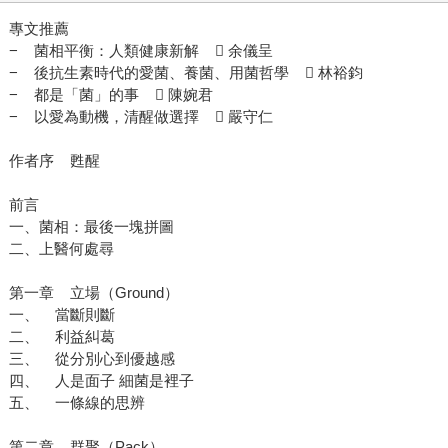
專文推薦
− 菌相平衡：人類健康新解  余儀呈
− 後抗生素時代的愛菌、養菌、用菌哲學  林裕鈞
− 都是「菌」的事  陳婉君
− 以愛為動機，清醒做選擇  嚴守仁
作者序 甦醒
前言
一、菌相：最後一塊拼圖
二、上醫何處尋
第一章 立場（Ground）
一、 當斷則斷
二、 利益糾葛
三、 從分別心到優越感
四、 人是面子 細菌是裡子
五、 一條線的思辨
第二章 群聚（Pack）