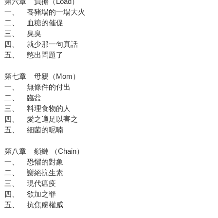
第六章 負擔（Load）
一、 養豬場的一場大火
二、 血糖的催促
三、 臭臭
四、 就少那一句真話
五、 憋出問題了
第七章 母親（Mom）
一、 無條件的付出
二、 臨盆
三、 料理食物的人
四、 愛之適足以害之
五、 細菌的呢喃
第八章 鎖鏈 （Chain）
一、 恐懼的對象
二、 謝絕抗生素
三、 現代瘟疫
四、 欲加之罪
五、 抗焦慮權威