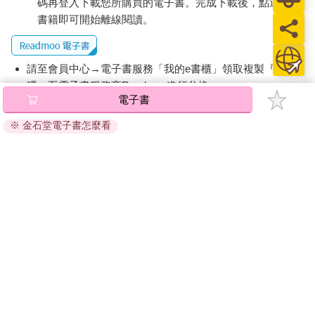
碼再登入下載您所購買的電子書。完成下載後，點選任一
的專家意見(expert opinion)，僅供參考，不如集結多篇雙盲測試
的系統性文獻回顧(systemic review)，可信度才是第一？但與其
書籍即可開始離線閱讀。
看證據等級，不如看證據品質，閱讀陳老師十年來的作品，你會
發現他的照片有逆齡的蛻變！他不是只敢拿別人做實驗的學術
派，而是「道成肉身」的實踐派，這也是讓我能認同並「以身試
請至會員中心→電子書服務「我的e書櫃」領取複製『兌換
法」的關鍵。
碼』至電子書服務商Readmoo進行兌換。
電子書
退換貨須知：
「不去意識要根治，才有可能根治。心態對了，才會有持續性的
※ 金石堂電子書怎麼看
因版權保護，您在金石堂所購買的電子書僅能以金石堂專屬
練習。保健，才是最有效的治療。」
的閱讀軟體開啟閱讀，無法以其他閱讀器或直接下載檔案。
醫學，本來有著生理、生化、藥理、病理這四大基石，但臨床的
依據「消費者保護法」第19條及行政院消費者保護處公告之
實務中，主流的觀念偏重藥理和病理──必須有診斷，才有辦法治
「通訊交易解除權合理例外情事適用準則」，非以有形媒介
療；必須有藥物，才有辦法治療，龐大醫療產業鑽研和開發的方
提供之數位內容或一經提供即為完成之線上服務，經消費者
向，自然往高端檢驗與昂貴藥物傾斜。
事先同意始提供。（如：電子書、電子雜誌、下載版軟體、
虛擬商品…等），
不受「網購服務需提供七日鑑賞期」的限
在醫療環境中，一切都得快速、便宜、有效，信任是奢侈品，副
制
。為維護您的權益，建議您先使用「試閱」功能後再付款
作用和併發症隨時可能發生，我們彼此教導，小心駛得萬年船，
購買。
切莫一失足成千古恨；已經生病的人，身體生理與生化機轉的運
作，不值得信任，任何風吹草動都必須嚴陣以待，到底是正常反
應？症狀？亞健康？疾病？最終的邏輯總是，寧可錯怪一百，不
可放過一個。