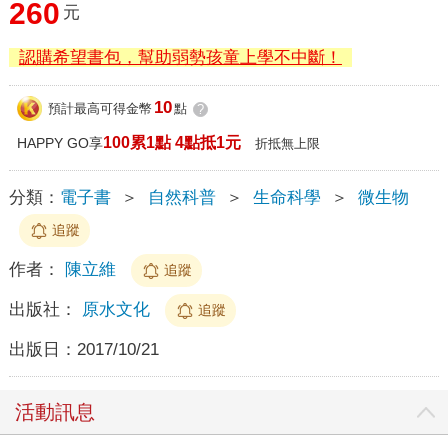
260
元
認購希望書包，幫助弱勢孩童上學不中斷！
10
預計最高可得金幣
點
?
100累1點 4點抵1元
HAPPY GO享
折抵無上限
分類：
電子書
＞
自然科普
＞
生命科學
＞
微生物
追蹤
作者：
陳立維
追蹤
出版社：
原水文化
追蹤
出版日：
2017/10/21
活動訊息