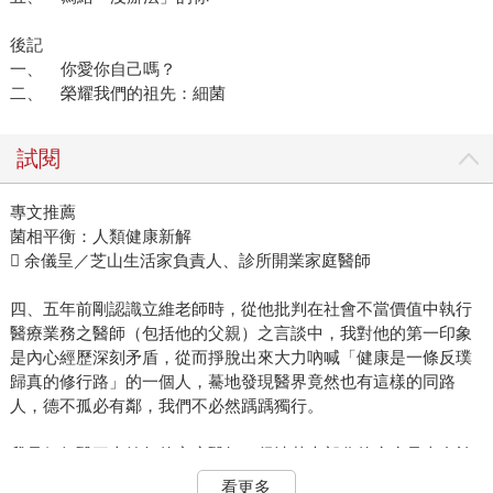
後記
一、 你愛你自己嗎？
二、 榮耀我們的祖先：細菌
試閱
專文推薦
菌相平衡：人類健康新解
 余儀呈／芝山生活家負責人、診所開業家庭醫師
四、五年前剛認識立維老師時，從他批判在社會不當價值中執行
醫療業務之醫師（包括他的父親）之言談中，我對他的第一印象
是內心經歷深刻矛盾，從而掙脫出來大力吶喊「健康是一條反璞
歸真的修行路」的一個人，驀地發現醫界竟然也有這樣的同路
人，德不孤必有鄰，我們不必然踽踽獨行。
我是個行醫三十餘年的家庭醫師，很清楚大部分的疾病是來自於
生活習慣與環境，只要能修正致病的因子，減少工作壓力、增加
看更多