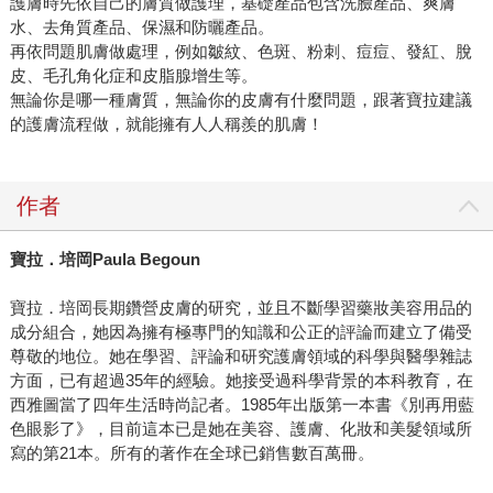
護膚時先依自己的膚質做護理，基礎產品包含洗臉產品、爽膚
水、去角質產品、保濕和防曬產品。
再依問題肌膚做處理，例如皺紋、色斑、粉刺、痘痘、發紅、脫
皮、毛孔角化症和皮脂腺增生等。
無論你是哪一種膚質，無論你的皮膚有什麼問題，跟著寶拉建議
的護膚流程做，就能擁有人人稱羨的肌膚！
作者
寶拉．培岡
Paula Begoun
寶拉．培岡長期鑽營皮膚的研究，並且不斷學習藥妝美容用品的
成分組合，她因為擁有極專門的知識和公正的評論而建立了備受
尊敬的地位。她在學習、評論和研究護膚領域的科學與醫學雜誌
方面，已有超過35年的經驗。她接受過科學背景的本科教育，在
西雅圖當了四年生活時尚記者。1985年出版第一本書《別再用藍
色眼影了》，目前這本已是她在美容、護膚、化妝和美髮領域所
寫的第21本。所有的著作在全球已銷售數百萬冊。