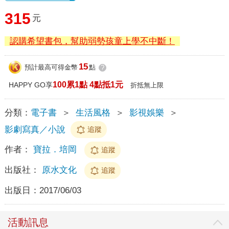
315
元
認購希望書包，幫助弱勢孩童上學不中斷！
15
預計最高可得金幣
點
?
100累1點 4點抵1元
HAPPY GO享
折抵無上限
分類：
電子書
＞
生活風格
＞
影視娛樂
＞
影劇寫真／小說
追蹤
作者：
寶拉．培岡
追蹤
出版社：
原水文化
追蹤
出版日：
2017/06/03
活動訊息