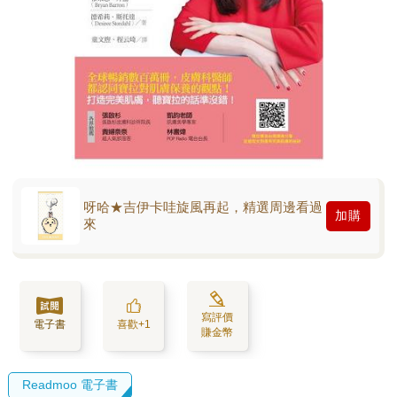
呀哈★吉伊卡哇旋風再起，精選周邊看過
加購
來
寫評價
電子書
喜歡+1
賺金幣
Readmoo 電子書