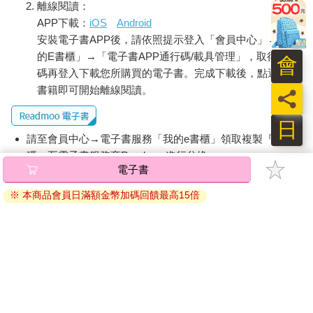
離線閱讀：
APP下載：
iOS
Android
安裝電子書APP後，請依照提示登入「會員中心」→「我
的E書櫃」→「電子書APP通行碼/載具管理」，取得通行
會
碼再登入下載您所購買的電子書。完成下載後，點選任一
書籍即可開始離線閱讀。
員
日
請至會員中心→電子書服務「我的e書櫃」領取複製『兌換
碼』至電子書服務商Readmoo進行兌換。
電子書
退換貨須知：
※ 本商品會員日滿額金幣加碼回饋最高15倍
因版權保護，您在金石堂所購買的電子書僅能以金石堂專屬
的閱讀軟體開啟閱讀，無法以其他閱讀器或直接下載檔案。
依據「消費者保護法」第19條及行政院消費者保護處公告之
「通訊交易解除權合理例外情事適用準則」，非以有形媒介
提供之數位內容或一經提供即為完成之線上服務，經消費者
事先同意始提供。（如：電子書、電子雜誌、下載版軟體、
虛擬商品…等），
不受「網購服務需提供七日鑑賞期」的限