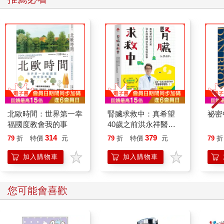
北歐時間：世界第一幸
腎臟求救中：真希望
祕密
福國度教會我的事
40歲之前洪永祥醫師
就告訴我這些事
314
379
79
折
特價
元
79
折
特價
元
79
折
加入購物車
加入購物車
您可能會喜歡