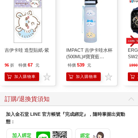
吉伊卡哇 造型貼紙-紫
IMPACT 吉伊卡哇水杯
ERG
(500ML)#寶寶藍
SW2
IMCHB01LB
泳心
67
539
96
折
特價
元
特價
元
1990
錶
加入購物車
加入購物車
訂購/退換貨須知
加入金石堂 LINE 官方帳號『完成綁定』，隨時掌握出貨動
態：