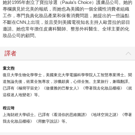
她於1995年創立了寶拉珍選（Paula’s Choice）護膚品公司。她的
專欄廣見於北美的報紙，而她也為美國的一個全國性消費者組織
工作，專門負責化妝品產業和保養消費問題，她提出的一些論點
不斷在CNN上出現，並且受到美國電視知名主持人歐普拉的節目
邀請。她也常年擔任皮膚科醫師、整形外科醫生、全球主要的化
妝品公司的顧問。
譯者
童文煦
復旦大學生物化學學士，美國東北大學電腦科學學院人工智慧專業博士。聞
道無論先後，術業全無專攻，涉獵頗廣，心得全無。主業旅行，兼職翻譯。
已譯有《極簡宇宙史》《做優雅的巴黎女人》《帶著我去化妝品櫃檯》《就
這樣迷人地變老》等。
程云琦
上海財經大學碩士。已譯有《看清你的思維圖譜》《地球空洞之謎》《帶著
我去化妝品櫃檯》《用數字說話》等。