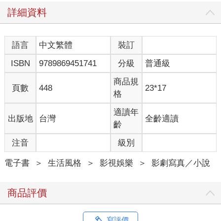
詳細資料
語言
中文繁體
裝訂
ISBN
9789869451741
分級
普通級
商品規
頁數
448
23*17
格
適讀年
出版地
台灣
全齡適讀
齡
注音
級別
電子書
＞
生活風格
＞
影視娛樂
＞
影劇寫真／小說
商品評價
寫評價