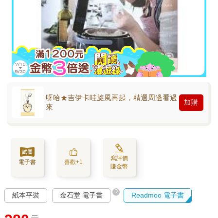
呀哈★吉伊卡哇旋風再起，精選周邊看過
加購
來
寫評價
電子書
喜歡+1
賺金幣
?
紙本平裝
金石堂 電子書
Readmoo 電子書