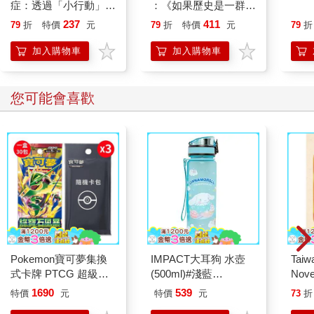
症：透過「小行動」打
：《如果歷史是一群
開大腦的行動開關，懶
喵》作者最新力作，附
237
411
79
折
特價
元
79
折
特價
元
79
折
人也能變身「行動派」
【首卷特典】拉頁
的37個科學方法
加入購物車
加入購物車
您可能會喜歡
Pokemon寶可夢集換
IMPACT大耳狗 水壺
Taiw
式卡牌 PTCG 超級進
(500ml)#淺藍
Nove
化 擴充包 綠寶石風暴
IMCMB01LB
editi
1690
539
特價
元
特價
元
73
折
（+隨機彈3包）