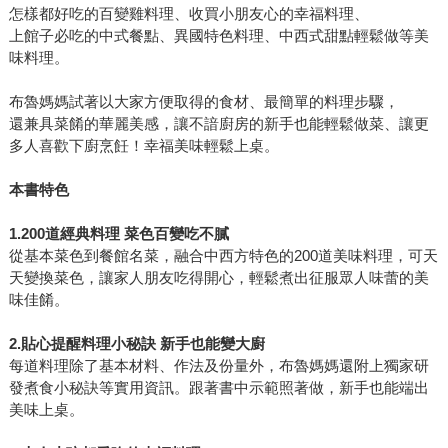
怎樣都好吃的百變雞料理、收買小朋友心的幸福料理、
上館子必吃的中式餐點、異國特色料理、中西式甜點輕鬆做等美
味料理。
布魯媽媽試著以大家方便取得的食材、最簡單的料理步驟，
還兼具菜餚的華麗美感，讓不諳廚房的新手也能輕鬆做菜、讓更
多人喜歡下廚烹飪！幸福美味輕鬆上桌。
本書特色
1.200道經典料理 菜色百變吃不膩
從基本菜色到餐館名菜，融合中西方特色的200道美味料理，可天
天變換菜色，讓家人朋友吃得開心，輕鬆煮出征服眾人味蕾的美
味佳餚。
2.貼心提醒料理小秘訣 新手也能變大廚
每道料理除了基本材料、作法及份量外，布魯媽媽還附上獨家研
發煮食小秘訣等實用資訊。跟著書中示範照著做，新手也能端出
美味上桌。