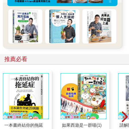
推薦必看
一本書終結你的拖延
如果西遊是一群喵(1)
請解