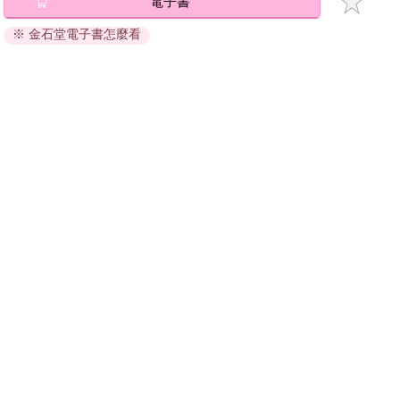
電子書
退換貨須知：
※ 金石堂電子書怎麼看
因版權保護，您在金石堂所購買的電子書僅能以金石堂專屬
的閱讀軟體開啟閱讀，無法以其他閱讀器或直接下載檔案。
依據「消費者保護法」第19條及行政院消費者保護處公告之
「通訊交易解除權合理例外情事適用準則」，非以有形媒介
提供之數位內容或一經提供即為完成之線上服務，經消費者
事先同意始提供。（如：電子書、電子雜誌、下載版軟體、
虛擬商品…等），
不受「網購服務需提供七日鑑賞期」的限
制
。為維護您的權益，建議您先使用「試閱」功能後再付款
購買。