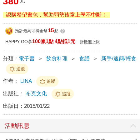
380
元
認購希望書包，幫助弱勢孩童上學不中斷！
15
預計最高可得金幣
點
?
100累1點 4點抵1元
HAPPY GO享
折抵無上限
分類：
電子書
＞
飲食料理
＞
食譜
＞
新手/速簡/輕食
追蹤
作者：
LINA
追蹤
出版社：
布克文化
追蹤
出版日：
2015/01/22
活動訊息