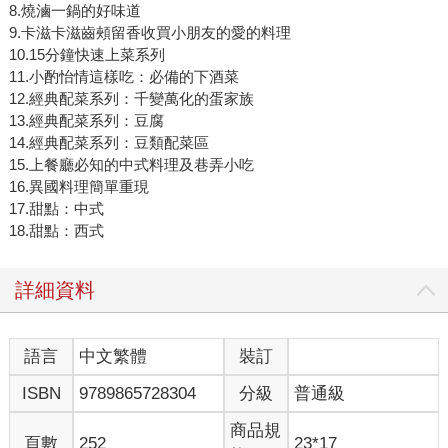
8.燒滷一鍋的好味道
9.卡滋卡滋齒頰留香收買小朋友的愛的料理
10.15分鐘快速上菜系列
11.小酌怡情這樣吃：必備的下酒菜
12.經典配菜系列：千變萬化的蛋家族
13.經典配菜系列：豆腐
14.經典配菜系列：豆類配菜區
15.上餐廳必知的中式料理及巷弄小吃
16.異國料理簡單重現
17.甜點：中式
18.甜點：西式
詳細資料
語言
中文繁體
裝訂
ISBN
9789865728304
分級
普通級
商品規
頁數
252
23*17